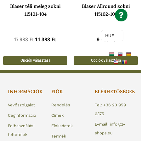
Blaser téli meleg zokni
Blaser Allround zokni
termékoldalon
t
115101-104
115102-104
választhatók
v
ki
k
HUF
17 988
Ft
14 388
Ft
9 468
Ft
Opciók választása
Opciók választása
INFORMÁCIÓK
FIÓK
ELÉRHETŐSÉGEK
Vevőszolgálat
Rendelés
Tel: +36 20 959
6375
Ceginformacio
Címek
E-mail: info@z-
Felhasználási
Fiókadatok
shops.eu
feltételek
Termék