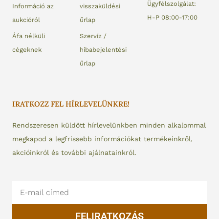
Ügyfélszolgálat:
Információ az
visszaküldési
H-P 08:00-17:00
aukcióról
űrlap
Áfa nélküli
Szervíz /
cégeknek
hibabejelentési
űrlap
IRATKOZZ FEL HÍRLEVELÜNKRE!
Rendszeresen küldött hírlevelünkben minden alkalommal
megkapod a legfrissebb információkat termékeinkről,
akcióinkról és további ajálnatainkról.
Email
FELIRATKOZÁS