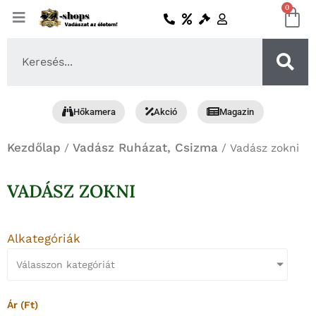
Skip
0
Ko
to
content
Search
...
Hőkamera
Akció
Magazin
Kezdőlap
Vadász Ruházat, Csizma
/
/ Vadász zokni
VADÁSZ ZOKNI
Alkategóriák
Válasszon kategóriát
Ár (Ft)