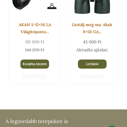
290 Ft.
900 Ft.
5
AKAH 3-12×56 LA
Licitálj még ma: Akah
Világítóponto...
8×56 GA...
119 900
Ft
45 000
Ft
144 290
Ft
Aktuális ajánlat:
Kosárba teszem
Licitálok
É
É
r
r
t
t
é
é
k
k
e
e
l
l
é
é
s
s
A legzordabb terepeken is
:
: