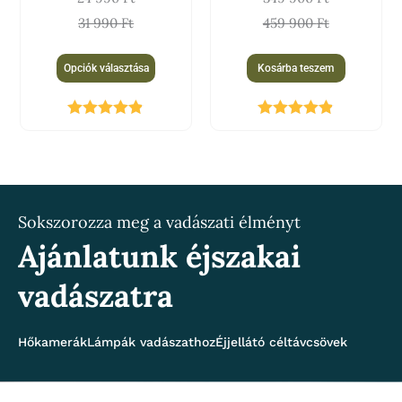
választhatók
31 990
Ft
459 900
Ft
ki
Opciók választása
Kosárba teszem
Értékelés:
Értékelés:
4.81
/ 5
4.80
/ 5
Sokszorozza meg a vadászati élményt
Ajánlatunk éjszakai
vadászatra
Hőkamerák
Lámpák vadászathoz
Éjjellátó céltávcsövek