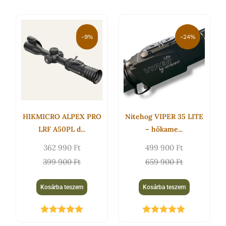
Original
Current
Original
Current
price
price
price
price
-9%
-24%
was:
is:
was:
is:
399
362
659
499
900 Ft.
990 Ft.
900 Ft.
900 Ft.
HIKMICRO ALPEX PRO
Nitehog VIPER 35 LITE
LRF A50PL d...
– hőkame...
362 990
Ft
499 900
Ft
399 900
Ft
659 900
Ft
Kosárba teszem
Kosárba teszem
Értékelés:
Értékelés: