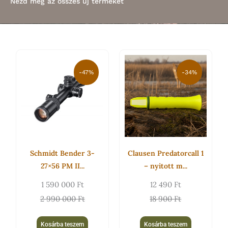
Nézd meg az összes új terméket
Original
Current
Original
Current
price
price
price
price
-47%
-34%
was:
is:
was:
is:
2
1
18
12
990
590
900 Ft.
490 Ft.
000 Ft.
000 Ft.
Schmidt Bender 3-
Clausen Predatorcall 1
27×56 PM II...
– nyitott m...
1 590 000
Ft
12 490
Ft
2 990 000
Ft
18 900
Ft
Kosárba teszem
Kosárba teszem