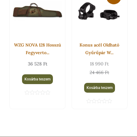
was:
is:
é
é
s
s
24
18
:
:
0
0
466 Ft.
990 Ft.
/
/
5
5
WZG NOVA 128 Hosszú
Konus acél Oldható
Fegyverto...
Gyűrűpár W...
36 528
Ft
18 990
Ft
24 466
Ft
Kosárba teszem
Kosárba teszem
É
r
É
t
r
é
t
k
é
e
k
l
e
é