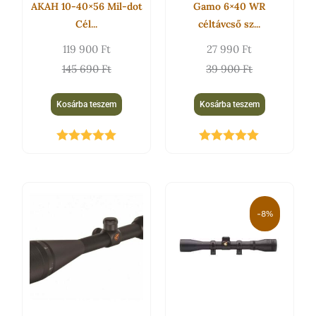
AKAH 10-40×56 Mil-dot
Gamo 6×40 WR
Cél...
céltávcső sz...
119 900
Ft
27 990
Ft
145 690
Ft
39 900
Ft
Kosárba teszem
Kosárba teszem
Értékelés:
Értékelés:
5.00
/ 5
5.00
/ 5
Original
Current
price
price
-8%
was:
is:
24
22
990 Ft.
900 Ft.