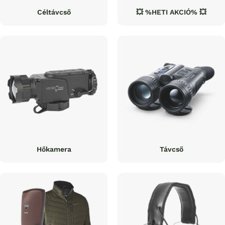
Céltávcső
💥 %HETI AKCIÓ% 💥
Hőkamera
Távcső