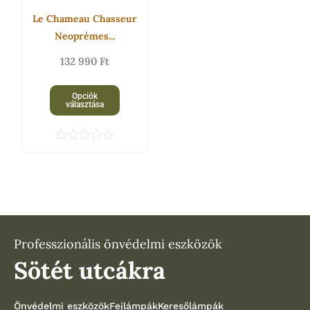
A
Le Chameau Chasseur
változatok
Neoprémes...
a
132 990
Ft
termékoldalon
választhatók
Opciók
ki
választása
É
r
t
é
k
e
l
é
s
Professzionális önvédelmi eszközök
:
Sötét utcákra
0
/
5
Önvédelmi eszközök
Fejlámpák
Keresőlámpák