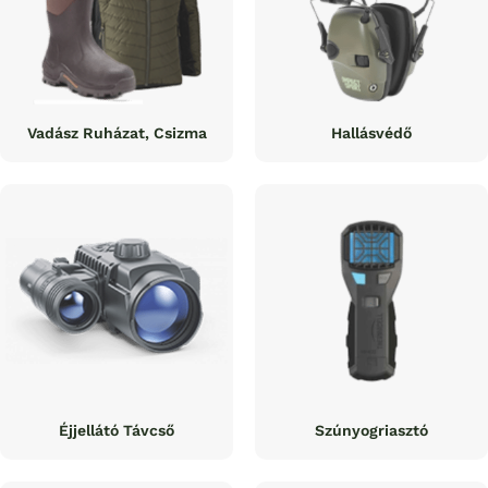
Vadász Ruházat, Csizma
Hallásvédő
Éjjellátó Távcső
Szúnyogriasztó