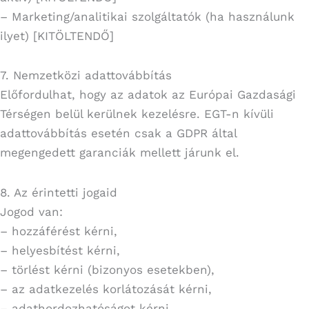
– Marketing/analitikai szolgáltatók (ha használunk
ilyet) [KITÖLTENDŐ]
7. Nemzetközi adattovábbítás
Előfordulhat, hogy az adatok az Európai Gazdasági
Térségen belül kerülnek kezelésre. EGT-n kívüli
adattovábbítás esetén csak a GDPR által
megengedett garanciák mellett járunk el.
8. Az érintetti jogaid
Jogod van:
– hozzáférést kérni,
– helyesbítést kérni,
– törlést kérni (bizonyos esetekben),
– az adatkezelés korlátozását kérni,
– adathordozhatóságot kérni,