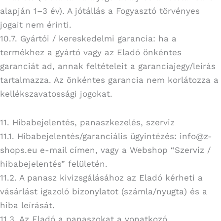
alapján 1–3 év). A jótállás a Fogyasztó törvényes
jogait nem érinti.
10.7. Gyártói / kereskedelmi garancia: ha a
termékhez a gyártó vagy az Eladó önkéntes
garanciát ad, annak feltételeit a garanciajegy/leírás
tartalmazza. Az önkéntes garancia nem korlátozza a
kellékszavatossági jogokat.
11. Hibabejelentés, panaszkezelés, szerviz
11.1. Hibabejelentés/garanciális ügyintézés: info@z-
shops.eu e-mail címen, vagy a Webshop “Szervíz /
hibabejelentés” felületén.
11.2. A panasz kivizsgálásához az Eladó kérheti a
vásárlást igazoló bizonylatot (számla/nyugta) és a
hiba leírását.
11.3. Az Eladó a panaszokat a vonatkozó