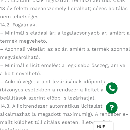
14.1. Licitálni csak regisztrált felhasználó tud. Csak
18 év feletti magánszemély licitálhat; céges licitálás
nem lehetséges.
14.2. Fogalmak:
– Minimális eladási ár: a legalacsonyabb ár, amiért a
termék megvehető.
– Azonnali vételár: az az ár, amiért a termék azonnal
megvásárolható.
– Minimális licit emelés: a legkisebb összeg, amivel
a licit növelhető.
– Aukció vége: a licit lezárásának időpontja
(bizonyos esetekben a rendszer a licitet a
beállítások szerint előbb is lezárhatja).
14.3. A licitrendszer automatikus licitálást
alkalmazhat (a megadott maximumig). A rendszer e-
mailt küldhet túllicitálás esetén, illetve a licit
HUF