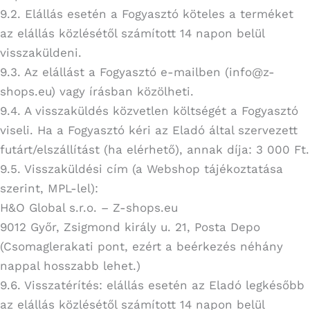
9.2. Elállás esetén a Fogyasztó köteles a terméket
az elállás közlésétől számított 14 napon belül
visszaküldeni.
9.3. Az elállást a Fogyasztó e-mailben (info@z-
shops.eu) vagy írásban közölheti.
9.4. A visszaküldés közvetlen költségét a Fogyasztó
viseli. Ha a Fogyasztó kéri az Eladó által szervezett
futárt/elszállítást (ha elérhető), annak díja: 3 000 Ft.
9.5. Visszaküldési cím (a Webshop tájékoztatása
szerint, MPL-lel):
H&O Global s.r.o. – Z-shops.eu
9012 Győr, Zsigmond király u. 21, Posta Depo
(Csomaglerakati pont, ezért a beérkezés néhány
nappal hosszabb lehet.)
9.6. Visszatérítés: elállás esetén az Eladó legkésőbb
az elállás közlésétől számított 14 napon belül