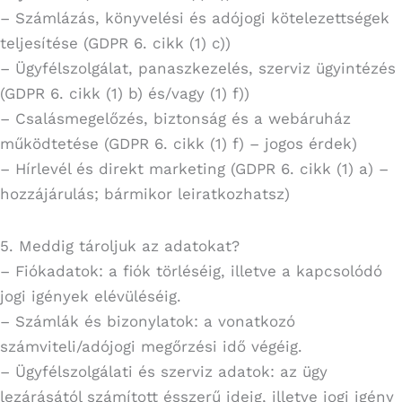
– Számlázás, könyvelési és adójogi kötelezettségek
teljesítése (GDPR 6. cikk (1) c))
– Ügyfélszolgálat, panaszkezelés, szerviz ügyintézés
(GDPR 6. cikk (1) b) és/vagy (1) f))
– Csalásmegelőzés, biztonság és a webáruház
működtetése (GDPR 6. cikk (1) f) – jogos érdek)
– Hírlevél és direkt marketing (GDPR 6. cikk (1) a) –
hozzájárulás; bármikor leiratkozhatsz)
5. Meddig tároljuk az adatokat?
– Fiókadatok: a fiók törléséig, illetve a kapcsolódó
jogi igények elévüléséig.
– Számlák és bizonylatok: a vonatkozó
számviteli/adójogi megőrzési idő végéig.
– Ügyfélszolgálati és szerviz adatok: az ügy
lezárásától számított ésszerű ideig, illetve jogi igény