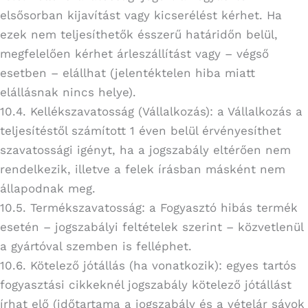
elsősorban kijavítást vagy kicserélést kérhet. Ha
ezek nem teljesíthetők ésszerű határidőn belül,
megfelelően kérhet árleszállítást vagy – végső
esetben – elállhat (jelentéktelen hiba miatt
elállásnak nincs helye).
10.4. Kellékszavatosság (Vállalkozás): a Vállalkozás a
teljesítéstől számított 1 éven belül érvényesíthet
szavatossági igényt, ha a jogszabály eltérően nem
rendelkezik, illetve a felek írásban másként nem
állapodnak meg.
10.5. Termékszavatosság: a Fogyasztó hibás termék
esetén – jogszabályi feltételek szerint – közvetlenül
a gyártóval szemben is felléphet.
10.6. Kötelező jótállás (ha vonatkozik): egyes tartós
fogyasztási cikkeknél jogszabály kötelező jótállást
írhat elő (időtartama a jogszabály és a vételár sávok