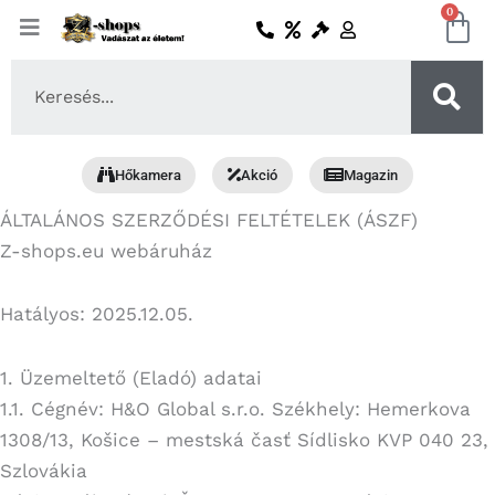
Skip
0
Ko
to
content
Search
...
Hőkamera
Akció
Magazin
ÁLTALÁNOS SZERZŐDÉSI FELTÉTELEK (ÁSZF)
Z-shops.eu webáruház
Hatályos: 2025.12.05.
1. Üzemeltető (Eladó) adatai
1.1. Cégnév: H&O Global s.r.o. Székhely: Hemerkova
1308/13, Košice – mestská časť Sídlisko KVP 040 23,
Szlovákia