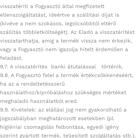
visszatéríti a Fogyasztó által megfizetett
ellenszolgáltatást, ideértve a szállítási díjat is
(kivéve a nem szokásos, legolcsóbbtól eltérő
szállítás többletköltségét). Az Eladó a visszatérítést
visszatarthatja, amíg a termék vissza nem érkezik,
vagy a Fogyasztó nem igazolja hitelt érdemlően a
feladást.
9.7. A visszatérítés banki átutalással történik.
9.8. A Fogyasztó felel a termék értékcsökkenéséért,
ha az a rendeltetésszerű
használathoz/kipróbáláshoz szükséges mértéket
meghaladó használatból ered.
9.9. Kivételek: az elállási jog nem gyakorolható a
jogszabályban meghatározott esetekben (pl.
higiéniai csomagolás felbontása, egyedi igény
szerint gyártott termék, teljesített szolgáltatás stb.).