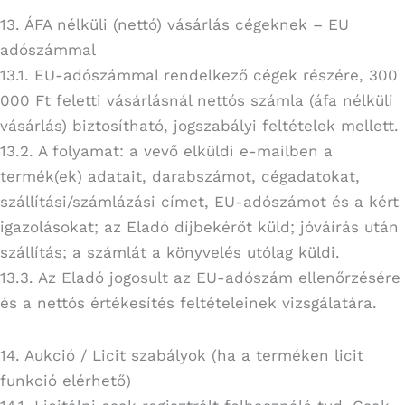
13. ÁFA nélküli (nettó) vásárlás cégeknek – EU
adószámmal
13.1. EU-adószámmal rendelkező cégek részére, 300
000 Ft feletti vásárlásnál nettós számla (áfa nélküli
vásárlás) biztosítható, jogszabályi feltételek mellett.
13.2. A folyamat: a vevő elküldi e-mailben a
termék(ek) adatait, darabszámot, cégadatokat,
szállítási/számlázási címet, EU-adószámot és a kért
igazolásokat; az Eladó díjbekérőt küld; jóváírás után
szállítás; a számlát a könyvelés utólag küldi.
13.3. Az Eladó jogosult az EU-adószám ellenőrzésére
és a nettós értékesítés feltételeinek vizsgálatára.
14. Aukció / Licit szabályok (ha a terméken licit
funkció elérhető)