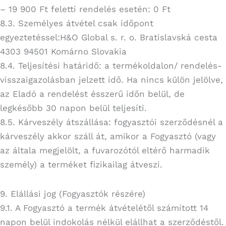
– 19 900 Ft feletti rendelés esetén: 0 Ft
8.3. Személyes átvétel csak időpont
egyeztetéssel:H&O Global s. r. o. Bratislavská cesta
4303 94501 Komárno Slovakia
8.4. Teljesítési határidő: a termékoldalon/ rendelés-
visszaigazolásban jelzett idő. Ha nincs külön jelölve,
az Eladó a rendelést ésszerű időn belül, de
legkésőbb 30 napon belül teljesíti.
8.5. Kárveszély átszállása: fogyasztói szerződésnél a
kárveszély akkor száll át, amikor a Fogyasztó (vagy
az általa megjelölt, a fuvarozótól eltérő harmadik
személy) a terméket fizikailag átveszi.
9. Elállási jog (Fogyasztók részére)
9.1. A Fogyasztó a termék átvételétől számított 14
napon belül indokolás nélkül elállhat a szerződéstől.