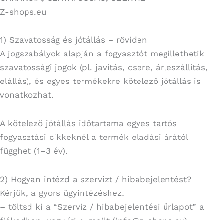
Z-shops.eu
1) Szavatosság és jótállás – röviden
A jogszabályok alapján a fogyasztót megillethetik
szavatossági jogok (pl. javítás, csere, árleszállítás,
elállás), és egyes termékekre kötelező jótállás is
vonatkozhat.
A kötelező jótállás időtartama egyes tartós
fogyasztási cikkeknél a termék eladási árától
függhet (1–3 év).
2) Hogyan intézd a szervizt / hibabejelentést?
Kérjük, a gyors ügyintézéshez:
– töltsd ki a “Szerviz / hibabejelentési űrlapot” a