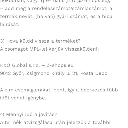
fiókodban, vagy írj e-mailt (info@z-shops.eu),
– add meg a rendelésszámot/számlaszámot, a
termék nevét, (ha van) gyári számát, és a hiba
leírását.
3) Hova küldd vissza a terméket?
A csomagot MPL-lel kérjük visszaküldeni:
H&O Global s.r.o. – Z-shops.eu
9012 Győr, Zsigmond király u. 21, Posta Depo
A cím csomaglerakati pont, így a beérkezés több
időt vehet igénybe.
4) Mennyi idő a javítás?
A termék átvizsgálása után jelezzük a további