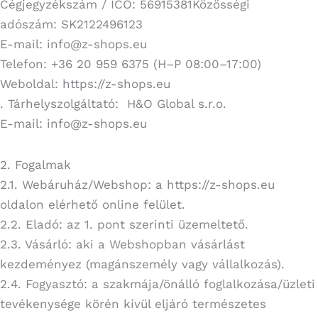
Cégjegyzékszám / IČO: 56915381Közösségi
adószám: SK2122496123
E-mail: info@z-shops.eu
Telefon: +36 20 959 6375 (H–P 08:00–17:00)
Weboldal: https://z-shops.eu
. Tárhelyszolgáltató: H&O Global s.r.o.
E-mail: info@z-shops.eu
2. Fogalmak
2.1. Webáruház/Webshop: a https://z-shops.eu
oldalon elérhető online felület.
2.2. Eladó: az 1. pont szerinti üzemeltető.
2.3. Vásárló: aki a Webshopban vásárlást
kezdeményez (magánszemély vagy vállalkozás).
2.4. Fogyasztó: a szakmája/önálló foglalkozása/üzleti
tevékenysége körén kívül eljáró természetes