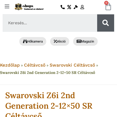
Skip
0
Ko
to
content
Search
...
Hőkamera
Akció
Magazin
Kezdőlap
Céltávcső
Swarovski Céltávcső
»
»
»
Swarovski Z6i 2nd Generation 2-12×50 SR Céltávcső
Swarovski Z6i 2nd
Generation 2-12×50 SR
Céltávcső