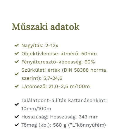
Műszaki adatok
Nagyítás: 2-12x
Objektívlencse-átmérő: 50mm
Fényáteresztő-képesség: 90%
Szürkületi érték (DIN 58388 norma
szerint): 5,7-24,6
Látómező: 21,0-3,5 m/100m
Találatpont-állítás kattanásonklnt:
10mm/100m
Hosszúság: Hosszúság: 343 mm
Tömeg (kb.): 560 g (”L”könnyűfém)