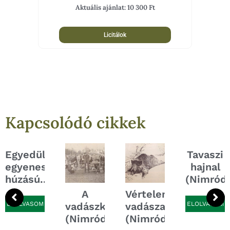
Aktuális ajánlat:
10 300
Ft
Licitálok
Kapcsolódó cikkek
Egyedülálló
Tavaszi
egyenes
hajnal
húzású...
(Nimród,.
A
Vértelen
ELOLVASOM
vadászkutya
vadászat
ELOLVASOM
e...
(Nimród,...
(Nimród,...