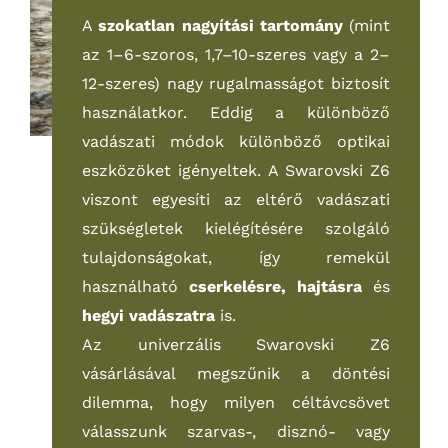
A
szokatlan nagyítási tartomány
(mint
az 1–6-szoros, 1,7–10-szeres vagy a 2–
12-szeres) nagy rugalmasságot biztosít
használatkor. Eddig a különböző
vadászati módok különböző optikai
eszközöket igényeltek. A Swarovski Z6
viszont egyesíti az eltérő vadászati
szükségletek kielégítésére szolgáló
tulajdonságokat, így remekül
használható
cserkelésre, hajtásra
és
hegyi vadászatra
is.
Az univerzális Swarovski Z6
vásárlásával megszűnik a döntési
dilemma, hogy milyen céltávcsövet
válasszunk szarvas-, disznó- vagy