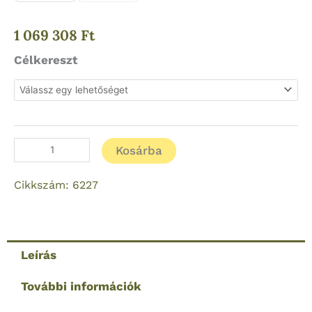
1 069 308
Ft
Swarovski
Célkereszt
Z6i
2nd
Generation
2-
Kosárba
12x50
SR
Cikkszám: 6227
Céltávcső
mennyiség
Leírás
További információk