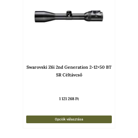
több
variációja
van.
A
változato
a
termékold
választha
Swarovski Z6i 2nd Generation 2-12×50 BT
ki
SR Céltávcső
1 121 268
Ft
Opciók választása