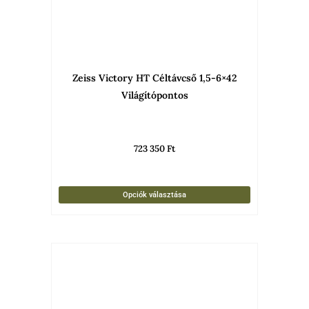
változato
a
termékold
választha
Zeiss Victory HT Céltávcső 1,5-6×42
ki
Világítópontos
723 350
Ft
Opciók választása
Ennek
a
termékne