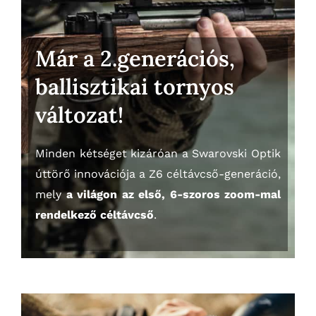
Már a 2.generációs,
ballisztikai tornyos
változat!
Minden kétséget kizáróan a Swarovski Optik
úttörő innovációja a Z6 céltávcső-generáció,
mely
a világon az első, 6-szoros zoom-mal
rendelkező céltávcső
.