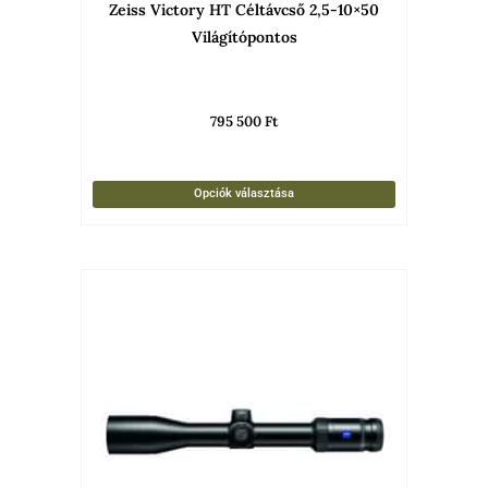
Zeiss Victory HT Céltávcső 2,5-10×50
ki
Világítópontos
795 500
Ft
Opciók választása
Ennek
a
termékne
több
variációja
van.
A