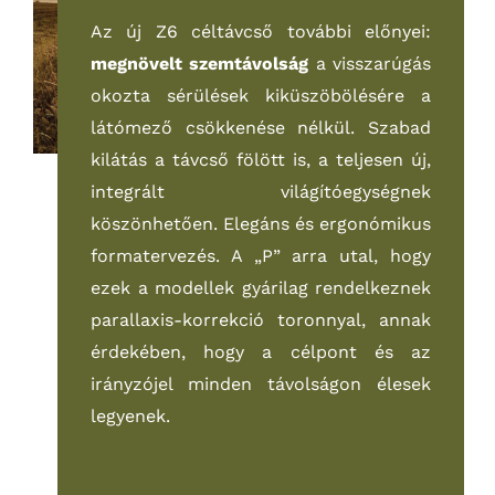
Az új Z6 céltávcső további előnyei:
megnövelt szemtávolság
a visszarúgás
okozta sérülések kiküszöbölésére a
látómező csökkenése nélkül. Szabad
kilátás a távcső fölött is, a teljesen új,
integrált világítóegységnek
köszönhetően. Elegáns és ergonómikus
formatervezés.
A „P” arra utal, hogy
ezek a modellek gyárilag rendelkeznek
parallaxis-korrekció toronnyal, annak
érdekében, hogy a célpont és az
irányzójel minden távolságon élesek
legyenek.