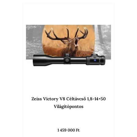
Ennek
a
termékne
több
variációja
van.
A
változato
a
termékold
választha
Zeiss Victory V8 Céltávcső 1,8-14×50
ki
Világítópontos
1 459 000
Ft