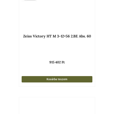
Zeiss Victory HT M 3-12×56 2.BE Abs. 60
915 402
Ft
Kosárba teszem
Ennek
a