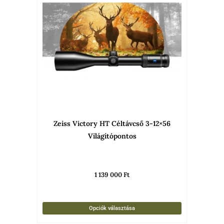
termékne
több
variációja
van.
A
változato
a
termékold
választha
Zeiss Victory HT Céltávcső 3-12×56
ki
Világítópontos
1 139 000
Ft
Opciók választása