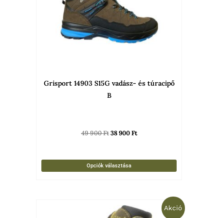
van.
A
változato
a
termékold
választha
Grisport 14903 S15G vadász- és túracipő
ki
B
49 900
Ft
38 900
Ft
Opciók választása
Original
Current
Ennek
Akció
price
price