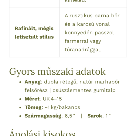
A rusztikus barna bőr
és a karcsú vonal
Rafinált, mégis
könnyedén passzol
letisztult stílus
farmerral vagy
túranadrággal.
Gyors műszaki adatok
Anyag
: dupla rétegű, natúr marhabőr
felsőrész | csúszásmentes gumitalp
Méret
: UK 4–15
Tömeg
: ~1 kg/bakancs
Szármagasság
: 6,5 ″ |
Sarok
: 1 ″
Ápolási kisokos