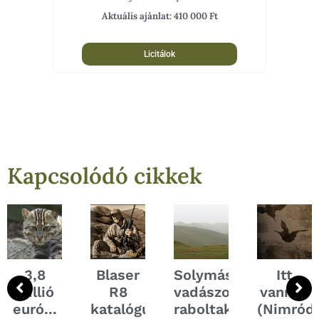
Aktuális ajánlat:
410 000
Ft
Licitálok
Kapcsolódó cikkek
3,8
Blaser
Solymász
Itt
zmák
millió
R8
vadászokat
vannak
ítása:...
euró...
katalógus
raboltak...
(Nimród,.