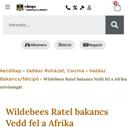
Skip
0
Ko
to
content
Search
...
Hőkamera
Akció
Magazin
Kezdőlap
Vadász Ruházat, Csizma
Vadász
»
»
Bakancs/félcipő
»
Wildebees Ratel bakancs Vedd fel a Afrika
szívósságát
Wildebees Ratel bakancs
Vedd fel a Afrika