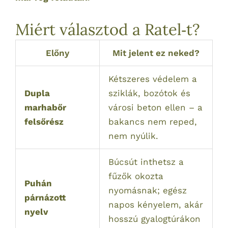
Miért választod a Ratel‑t?
Előny
Mit jelent ez neked?
Kétszeres védelem a
Dupla
sziklák, bozótok és
marhabőr
városi beton ellen – a
felsőrész
bakancs nem reped,
nem nyúlik.
Búcsút inthetsz a
fűzők okozta
Puhán
nyomásnak; egész
párnázott
napos kényelem, akár
nyelv
hosszú gyalogtúrákon