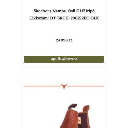
választha
Skechers Nampa-Osil O1 félcipő
ki
Cikkszám: DT-SKCH-200272EC-BLK
24 990
Ft
Opciók választása
Ennek
a
termékne
több
variációja
van.