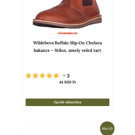
A
változato
a
termékold
választha
Wildebees Buffalo Slip‑On Chelsea
ki
bakancs – Stílus, amely veled tart
3
44 900
Ft
Opciók választása
Original
Current
Ennek
Akció
price
price