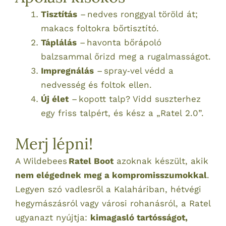
Tisztítás
– nedves ronggyal töröld át;
makacs foltokra bőrtisztító.
Táplálás
– havonta bőrápoló
balzsammal őrizd meg a rugalmasságot.
Impregnálás
– spray‑vel védd a
nedvesség és foltok ellen.
Új élet
– kopott talp? Vidd suszterhez
egy friss talpért, és kész a „Ratel 2.0”.
Merj lépni!
A Wildebees
Ratel Boot
azoknak készült, akik
nem elégednek meg a kompromisszumokkal
.
Legyen szó vadlesről a Kalaháriban, hétvégi
hegymászásról vagy városi rohanásról, a Ratel
ugyanazt nyújtja:
kimagasló tartósságot,