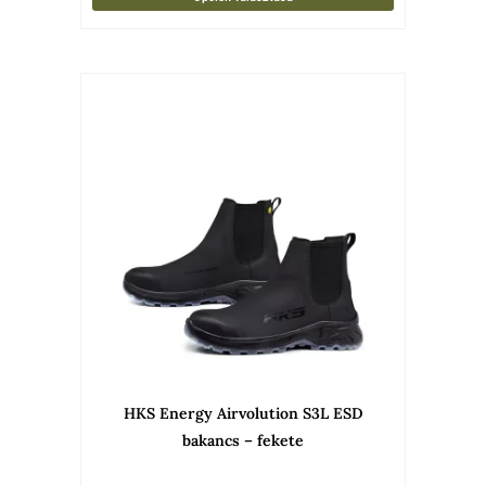
Ennek
a
termékne
több
variációja
van.
A
változato
a
termékold
választha
HKS Energy Airvolution S3L ESD
ki
bakancs – fekete