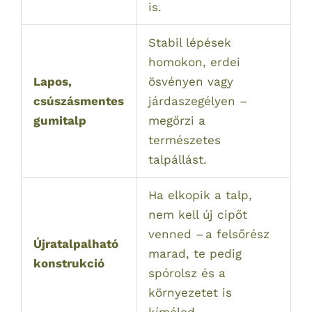
is.
Stabil lépések
homokon, erdei
Lapos,
ösvényen vagy
csúszásmentes
járdaszegélyen –
gumitalp
megőrzi a
természetes
talpállást.
Ha elkopik a talp,
nem kell új cipőt
venned – a felsőrész
Újratalpalható
marad, te pedig
konstrukció
spórolsz és a
környezetet is
kíméled.