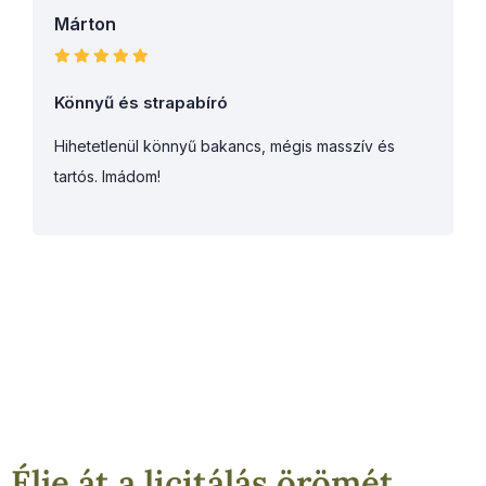
Márton
Könnyű és strapabíró
Hihetetlenül könnyű bakancs, mégis masszív és
tartós. Imádom!
Élje át a licitálás örömét