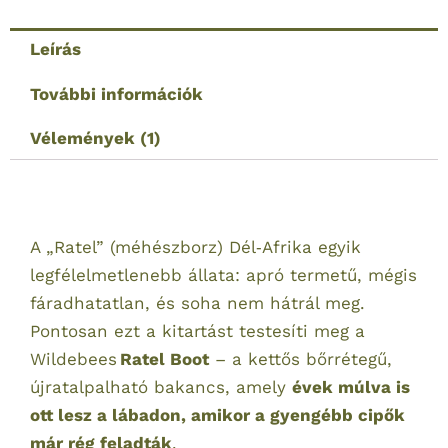
mennyiség
Leírás
További információk
Vélemények (1)
A „Ratel” (méhészborz) Dél‑Afrika egyik
legfélelmetlenebb állata: apró termetű, mégis
fáradhatatlan, és soha nem hátrál meg.
Pontosan ezt a kitartást testesíti meg a
Wildebees
Ratel Boot
– a kettős bőrrétegű,
újratalpalható bakancs, amely
évek múlva is
ott lesz a lábadon, amikor a gyengébb cipők
már rég feladták
.