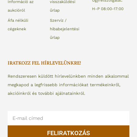
Ügyfélszolgálat:
Információ az
visszaküldési
H-P 08:00-17:00
aukcióról
űrlap
Áfa nélküli
Szervíz /
cégeknek
hibabejelentési
űrlap
IRATKOZZ FEL HÍRLEVELÜNKRE!
Rendszeresen küldött hírlevelünkben minden alkalommal
megkapod a legfrissebb információkat termékeinkről,
akcióinkról és további ajálnatainkról.
Email
FELIRATKOZÁS