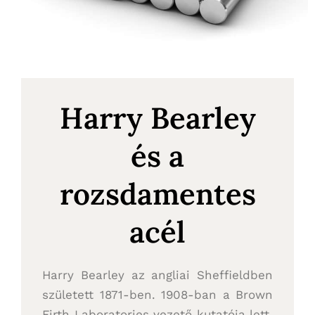
Harry Bearley
és a
rozsdamentes
acél
Harry Bearley az angliai Sheffieldben
született 1871-ben. 1908-ban a Brown
Firth Laboratories vezető kutatója lett.