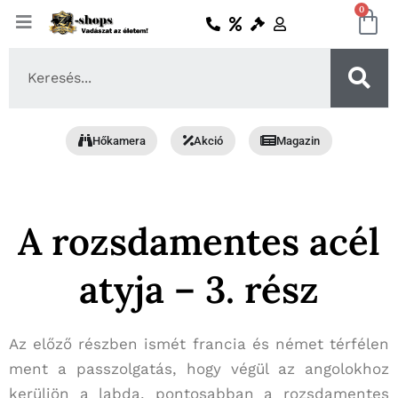
Skip
0
Ko
to
content
Search
...
Hőkamera
Akció
Magazin
A rozsdamentes acél
atyja – 3. rész
Az előző részben ismét francia és német térfélen
ment a passzolgatás, hogy végül az angolokhoz
kerüljön a labda, pontosabban a rozsdamentes