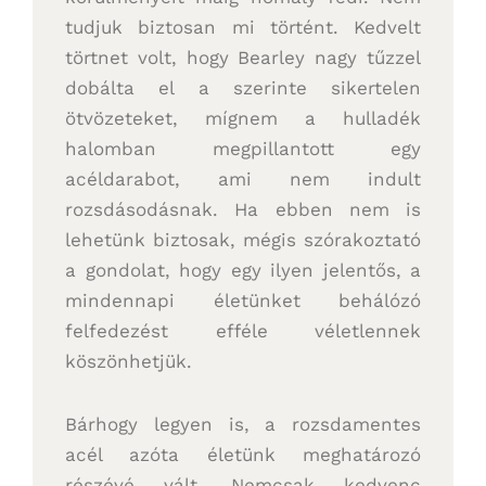
tudjuk biztosan mi történt. Kedvelt
törtnet volt, hogy Bearley nagy tűzzel
dobálta el a szerinte sikertelen
ötvözeteket, mígnem a hulladék
halomban megpillantott egy
acéldarabot, ami nem indult
rozsdásodásnak. Ha ebben nem is
lehetünk biztosak, mégis szórakoztató
a gondolat, hogy egy ilyen jelentős, a
mindennapi életünket behálózó
felfedezést efféle véletlennek
köszönhetjük.
Bárhogy legyen is, a rozsdamentes
acél azóta életünk meghatározó
részévé vált. Nemcsak kedvenc