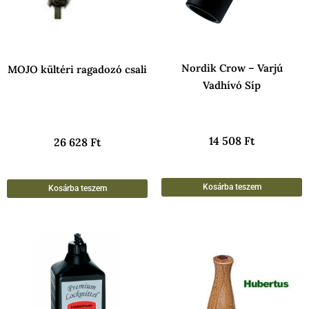
Nordik Crow – Varjú
MOJO kültéri ragadozó csali
Vadhívó Síp
14 508
Ft
26 628
Ft
Kosárba teszem
Kosárba teszem