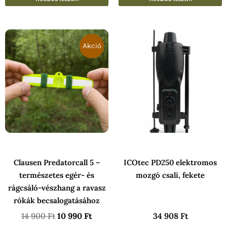
Original
Current
price
price
Akció
was:
is:
14
10
900 Ft.
990 Ft.
Clausen Predatorcall 5 –
ICOtec PD250 elektromos
természetes egér- és
mozgó csali, fekete
rágcsáló-vészhang a ravasz
rókák becsalogatásához
14 900
Ft
10 990
Ft
34 908
Ft