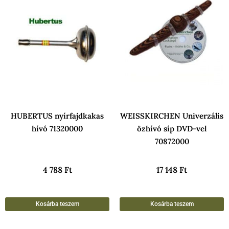
HUBERTUS nyírfajdkakas
WEISSKIRCHEN Univerzális
hívó 71320000
özhívó síp DVD-vel
70872000
4 788
Ft
17 148
Ft
Kosárba teszem
Kosárba teszem