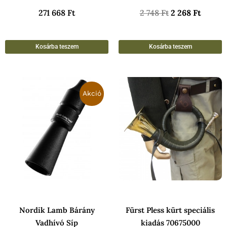
271 668
Ft
2 748
Ft
2 268
Ft
Kosárba teszem
Kosárba teszem
Original
Current
price
price
Akció
was:
is:
18
16
108 Ft.
788 Ft.
Nordik Lamb Bárány
Fürst Pless kürt speciális
Vadhívó Síp
kiadás 70675000