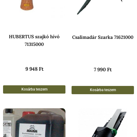
HUBERTUS szajkó hívó
Csalimadár Szarka 71621000
71315000
9 948
Ft
7 990
Ft
Kosárba teszem
Kosárba teszem