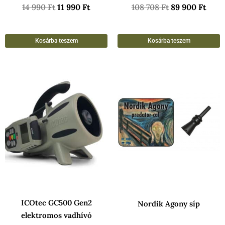
14 990
Ft
11 990
Ft
108 708
Ft
89 900
Ft
Kosárba teszem
Kosárba teszem
ICOtec GC500 Gen2
Nordik Agony síp
elektromos vadhívó