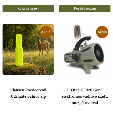
Kosárba teszem
Kosárba teszem
Original
Current
Original
Curr
price
price
price
pric
Akció
Akció
was:
is:
was:
is:
14
11
108
89
990 Ft.
990 Ft.
708 Ft.
900 F
Clausen Roedeercall
ICOtec GC320 Gen2
Ultimate őzhívó síp
elektromos vadhívó szett,
mozgó csalival