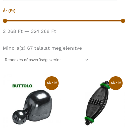
Ár (Ft)
2 268
Ft
—
324 268
Ft
Sorted
by
Mind a(z) 67 találat megjelenítve
popularity
Original
Current
Original
Curren
price
price
price
price
Akció
Akció
was:
is:
was:
is:
21
14
6
5
480 Ft.
990 Ft.
828 Ft.
988 Ft.