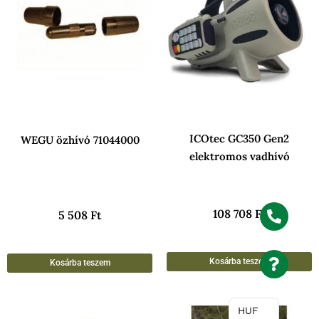
ICOtec GC350 Gen2
WEGU özhívó 71044000
elektromos vadhívó
108 708
Ft
5 508
Ft
Kosárba teszem
Kosárba teszem
HUF