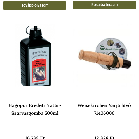
Kosárba teszem
Tovább olvasom
Hagopur Eredeti Natúr-
Weisskirchen Varjú hívó
Szarvasgomba 500ml
71406000
16 788
Ft
12 828
Ft