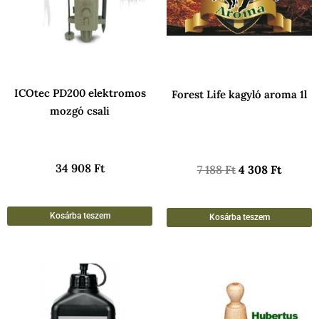
ICOtec PD200 elektromos
Forest Life kagyló aroma 1l
mozgó csali
34 908
Ft
7 188
Ft
4 308
Ft
Kosárba teszem
Kosárba teszem