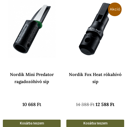
Original
Curre
price
price
Akció
was:
is:
14
12
388 Ft.
588 Ft
Nordik Mini Predator
Nordik Fox Heat rókahívó
ragadozóhívó síp
síp
10 668
Ft
14 388
Ft
12 588
Ft
Kosárba teszem
Kosárba teszem