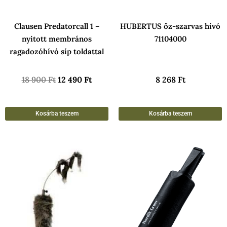
Clausen Predatorcall 1 –
HUBERTUS őz-szarvas hívó
nyitott membrános
71104000
ragadozóhívó síp toldattal
18 900
Ft
12 490
Ft
8 268
Ft
Kosárba teszem
Kosárba teszem