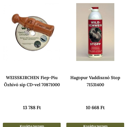
WEISSKIRCHEN Fiep-Piu
Hagopur Vaddisznó Stop
Özhívó síp CD-vel 70871000
71531400
13 788
Ft
10 668
Ft
Kosárba teszem
Kosárba teszem