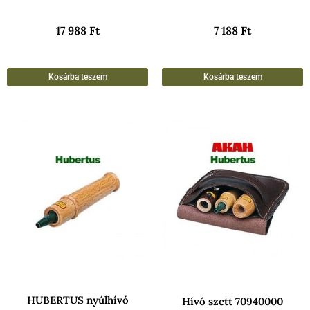
17 988
Ft
7 188
Ft
Kosárba teszem
Kosárba teszem
HUBERTUS nyúlhívó
Hívó szett 70940000