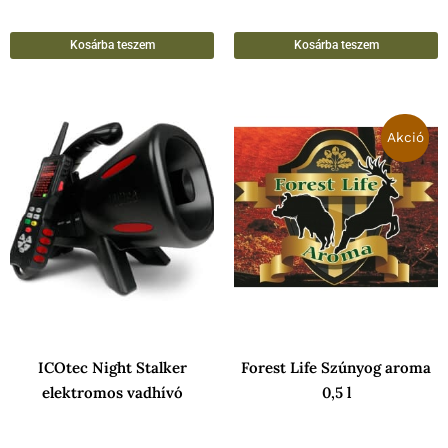
Kosárba teszem
Kosárba teszem
Original
Curren
price
price
Akció
was:
is:
2
2
748 Ft.
268 Ft.
ICOtec Night Stalker
Forest Life Szúnyog aroma
elektromos vadhívó
0,5 l