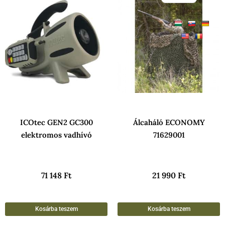
ICOtec GEN2 GC300
Álcaháló ECONOMY
elektromos vadhívó
71629001
71 148
Ft
21 990
Ft
Kosárba teszem
Kosárba teszem