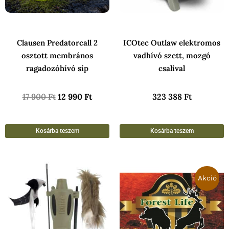
Clausen Predatorcall 2
ICOtec Outlaw elektromos
osztott membrános
vadhívó szett, mozgó
ragadozóhívó síp
csalival
17 900
Ft
12 990
Ft
323 388
Ft
Kosárba teszem
Kosárba teszem
Original
Curren
price
price
Akció
was:
is:
7
4
188 Ft.
308 Ft.