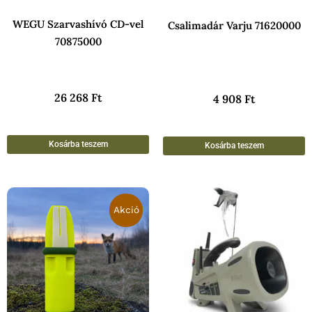
WEGU Szarvashívó CD-vel
Csalimadár Varju 71620000
70875000
26 268
Ft
4 908
Ft
Kosárba teszem
Kosárba teszem
Original
Current
price
price
Akció
was:
is:
17
12
900 Ft.
990 Ft.