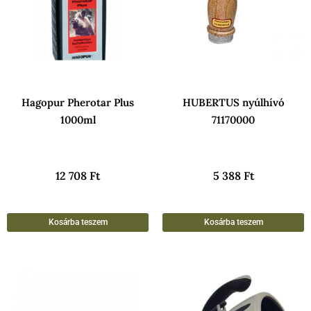
Hagopur Pherotar Plus
HUBERTUS nyúlhívó
1000ml
71170000
12 708
Ft
5 388
Ft
Kosárba teszem
Kosárba teszem