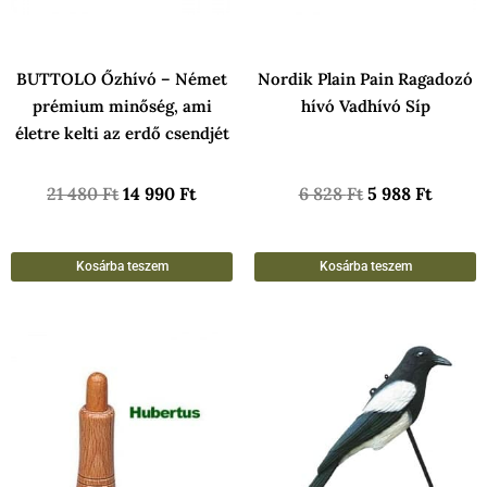
BUTTOLO Őzhívó – Német
Nordik Plain Pain Ragadozó
prémium minőség, ami
hívó Vadhívó Síp
életre kelti az erdő csendjét
21 480
Ft
14 990
Ft
6 828
Ft
5 988
Ft
Kosárba teszem
Kosárba teszem