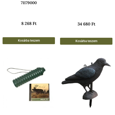
71179000
8 268
Ft
34 680
Ft
Kosárba teszem
Kosárba teszem