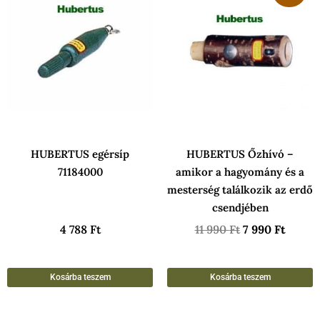
was:
is:
11
7
990 Ft.
990 Ft
HUBERTUS egérsíp
HUBERTUS Őzhívó –
71184000
amikor a hagyomány és a
mesterség találkozik az erdő
csendjében
4 788
Ft
11 990
Ft
7 990
Ft
Kosárba teszem
Kosárba teszem