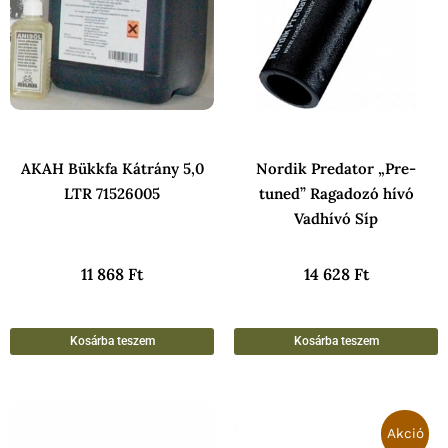
AKAH Bükkfa Kátrány 5,0
Nordik Predator „Pre-
LTR 71526005
tuned” Ragadozó hívó
Vadhívó Síp
11 868
Ft
14 628
Ft
Kosárba teszem
Kosárba teszem
Original
Curre
price
price
Akció