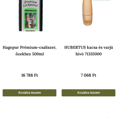
Hagopur Prémium-csaliszer,
HUBERTUS kacsa és varjú
őzekhez 500ml
hívó 71335000
16 788
Ft
7 068
Ft
Kosárba teszem
Kosárba teszem