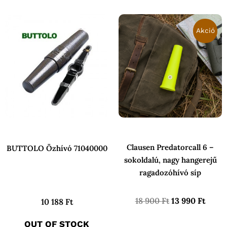
Original
Curre
price
price
Akció
was:
is:
18
13
900 Ft.
990 F
Clausen Predatorcall 6 –
BUTTOLO Özhívó 71040000
sokoldalú, nagy hangerejű
ragadozóhívó síp
18 900
Ft
13 990
Ft
10 188
Ft
OUT OF STOCK