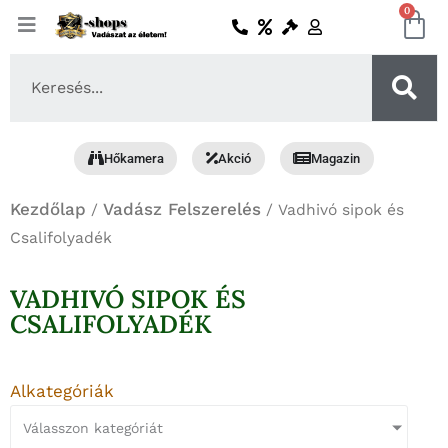
Skip
0
Ko
to
content
Search
...
Hőkamera
Akció
Magazin
Kezdőlap
Vadász Felszerelés
/
/ Vadhivó sipok és
Csalifolyadék
VADHIVÓ SIPOK ÉS
CSALIFOLYADÉK
Alkategóriák
Válasszon kategóriát