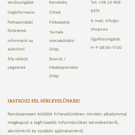
Vevőszolgálat
Rendelés
Tel: +36 20 959
6375
Ceginformacio
Címek
E-mail: info@z-
Felhasználási
Fiókadatok
shops.eu
feltételek
Termék
Ügyfélszolgálat:
Információ az
visszaküldési
H-P 08:00-17:00
aukcióról
űrlap
Áfa nélküli
Szervíz /
cégeknek
hibabejelentési
űrlap
IRATKOZZ FEL HÍRLEVELÜNKRE!
Rendszeresen küldött hírlevelünkben minden alkalommal
megkapod a legfrissebb információkat termékeinkről,
akcióinkról és további ajálnatainkról.