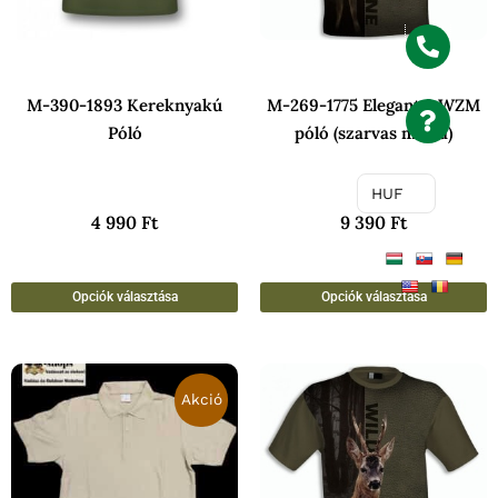
A
A
változatok
v
a
a
M-390-1893 Kereknyakú
M-269-1775 Elegant 2 WZM
termékoldalon
t
Póló
póló (szarvas minta)
választhatók
v
ki
k
HUF
4 990
Ft
9 390
Ft
Opciók választása
Opciók választása
Ártartomány:
Ennek
E
1
Akció
a
a
990 Ft
-
terméknek
t
2
több
t
990 Ft