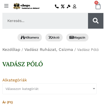
Skip
0
Ko
to
content
Search
...
Hőkamera
Akció
Magazin
Kezdőlap
Vadász Ruházat, Csizma
/
/ Vadász Póló
VADÁSZ PÓLÓ
Alkategóriák
Válasszon kategóriát
Ár (Ft)