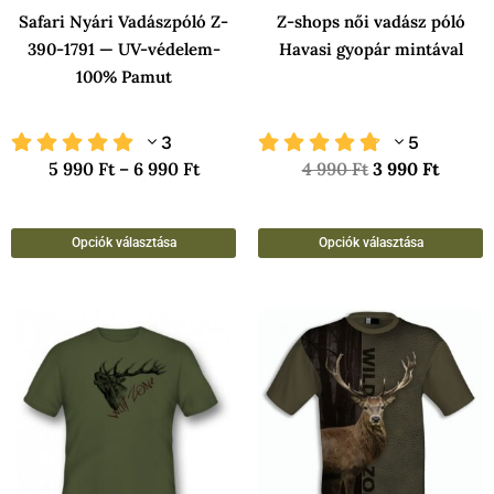
Safari Nyári Vadászpóló Z-
Z-shops női vadász póló
termékoldalon
t
390-1791 — UV-védelem-
Havasi gyopár mintával
választhatók
v
100% Pamut
ki
k
3
5
5 990
Ft
–
6 990
Ft
4 990
Ft
3 990
Ft
Opciók választása
Opciók választása
Ennek
E
a
a
terméknek
t
több
t
variációja
v
van.
v