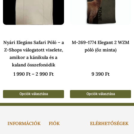
variációja
v
van.
v
A
A
változatok
v
a
a
Nyári Elegáns Safari Póló – a
M-269-1774 Elegant 2 WZM
termékoldalon
t
Z-Shops válogatott viselete,
póló (őz minta)
választhatók
v
amikor a kánikula és a
ki
k
kaland összefonódik
1 990
Ft
–
2 990
Ft
9 390
Ft
Opciók választása
Opciók választása
INFORMÁCIÓK
FIÓK
ELÉRHETŐSÉGEK