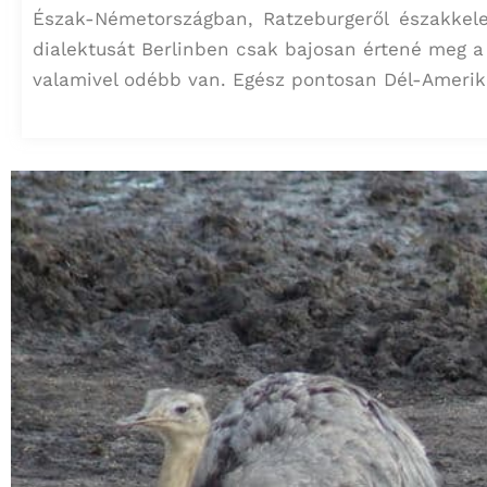
Észak-Németországban, Ratzeburgeről északkel
dialektusát Berlinben csak bajosan értené meg a j
valamivel odébb van. Egész pontosan Dél-Ameri