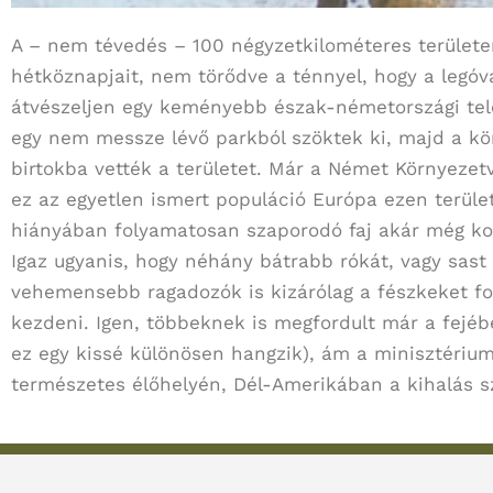
A – nem tévedés – 100 négyzetkilométeres területe
hétköznapjait, nem törődve a ténnyel, hogy a legóv
átvészeljen egy keményebb észak-németországi telet
egy nem messze lévő parkból szöktek ki, majd a kö
birtokba vették a területet. Már a Német Környezetv
ez az egyetlen ismert populáció Európa ezen terül
hiányában folyamatosan szaporodó faj akár még ko
Igaz ugyanis, hogy néhány bátrabb rókát, vagy sast
vehemensebb ragadozók is kizárólag a fészkeket fo
kezdeni. Igen, többeknek is megfordult már a fejé
ez egy kissé különösen hangzik), ám a minisztérium
természetes élőhelyén, Dél-Amerikában a kihalás sz