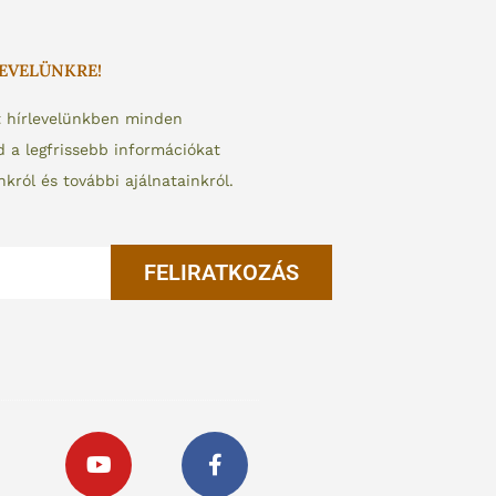
LEVELÜNKRE!
t hírlevelünkben minden
a legfrissebb információkat
nkról és további ajálnatainkról.
FELIRATKOZÁS
Y
F
o
a
u
c