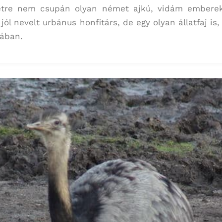
etre nem csupán olyan német ajkú, vidám emberek
ól nevelt urbánus honfitárs, de egy olyan állatfaj is
kában.