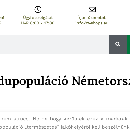
on!
Ügyfélszolgálat
Írjon üzenetet!
5
H-P 8:00 - 17:00
info@z-shops.eu
dupopuláció Németors
nem strucc. No de hogy kerülnek ezek a madarak
populáció „természetes” lakóhelyéről kell beszélnünk