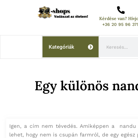
Skip
to
Kérdése van? Hívj
content
+36 20 95 96 37
Keresés
Kategóriák
Egy különös nan
Igen, a cím nem tévedés. Amiképpen a nandu 
lehet, hogy nem is csupán farmról, de egy egész 