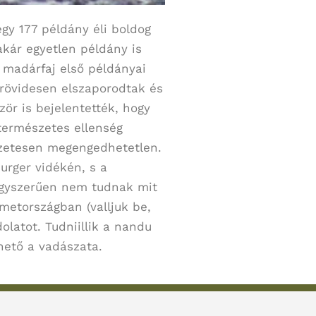
gy 177 példány éli boldog
akár egyetlen példány is
 madárfaj első példányai
rövidesen elszaporodtak és
zör is bejelentették, hogy
természetes ellenség
szetesen megengedhetetlen.
urger vidékén, s a
 egyszerűen nem tudnak mit
metországban (valljuk be,
latot. Tudniillik a nandu
hető a vadászata.