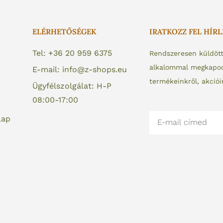
ELÉRHETŐSÉGEK
IRATKOZZ FEL HÍR
Tel: +36 20 959 6375
Rendszeresen küldöt
alkalommal megkapod 
E-mail: info@z-shops.eu
termékeinkről, akciói
Ügyfélszolgálat: H-P
08:00-17:00
Email
lap