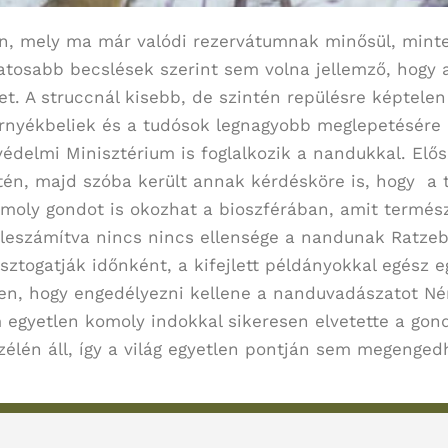
n, mely ma már valódi rezervátumnak minősül, minte
atosabb becslések szerint sem volna jellemző, hogy 
. A struccnál kisebb, de szintén repülésre képtelen
rnyékbeliek és a tudósok legnagyobb meglepetésére 
édelmi Minisztérium is foglalkozik a nandukkal. Elős
etén, majd szóba került annak kérdésköre is, hogy a 
moly gondot is okozhat a bioszférában, amit termé
 leszámítva nincs nincs ellensége a nandunak Ratzeb
sztogatják időnként, a kifejlett példányokkal egész
ben, hogy engedélyezni kellene a nanduvadászatot Né
 egyetlen komoly indokkal sikeresen elvetette a gondo
élén áll, így a világ egyetlen pontján sem megenged