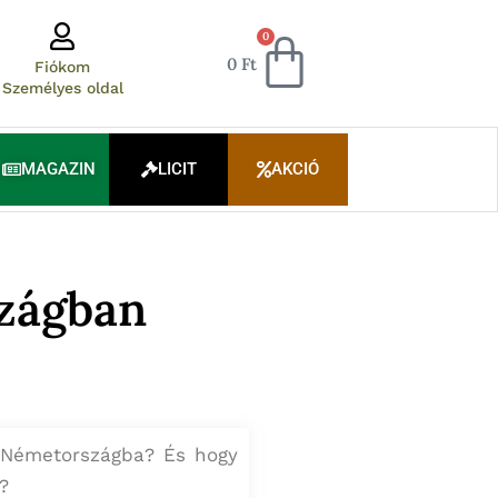
Kosár
0
0
Ft
Fiókom
Személyes oldal
MAGAZIN
LICIT
AKCIÓ
zágban
 Németországba? És hogy
?