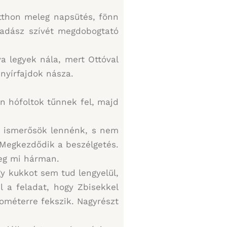
tthon meleg napsütés, fönn
 vadász szívét megdobogtató
a legyek nála, mert Ottóval
nyírfajdok násza.
an hófoltok tűnnek fel, majd
gi ismerősök lennénk, s nem
 Megkezdődik a beszélgetés.
meg mi hárman.
gy kukkot sem tud lengyelül,
 a feladat, hogy Zbisekkel
ométerre fekszik. Nagyrészt