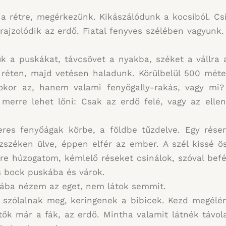
rétre, megérkezünk. Kikászálódunk a kocsiból. Csíp
irajzolódik az erdő. Fiatal fenyves szélében vagyunk
k a puskákat, távcsövet a nyakba, széket a vállra a
b réten, majd vetésen haladunk. Körülbelül 500 méte
kor az, hanem valami fenyőgally-rakás, vagy mi? 
merre lehet lőni: Csak az erdő felé, vagy az ellen
res fenyőágak körbe, a földbe tűzdelve. Egy résen
széken ülve, éppen elfér az ember. A szél kissé ös
yre húzogatom, kémlelő réseket csinálok, szóval bef
es bock puskába és várok.
iába nézem az eget, nem látok semmit.
szólalnak meg, keringenek a bibicek. Kezd megélén
tők már a fák, az erdő. Mintha valamit látnék távo