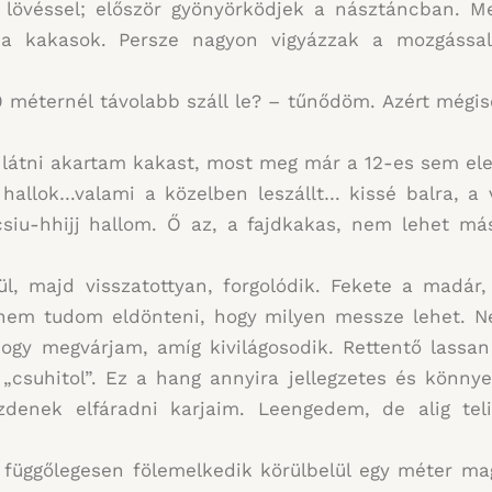
a lövéssel; először gyönyörködjek a násztáncban. M
k a kakasok. Persze nagyon vigyázzak a mozgással
méternél távolabb száll le? – tűnődöm. Azért mégisc
 látni akartam kakast, most meg már a 12-es sem el
hallok…valami a közelben leszállt… kissé balra, a 
siu-hhijj hallom. Ő az, a fajdkakas, nem lehet m
ül, majd visszatottyan, forgolódik. Fekete a madár
ly, nem tudom eldönteni, hogy milyen messze lehet.
, hogy megvárjam, amíg kivilágosodik. Rettentő las
 „csuhitol”. Ez a hang annyira jellegzetes és könn
ezdenek elfáradni karjaim. Leengedem, de alig te
üggőlegesen fölemelkedik körülbelül egy méter ma