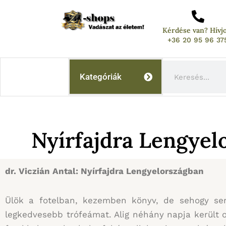
Skip
to
Kérdése van? Hívj
content
+36 20 95 96 37
Keresés
Kategóriák
Nyírfajdra Lengyelo
dr. Viczián Antal: Nyírfajdra Lengyelországban
Ülök a fotelban, kezemben könyv, de sehogy sem
legkedvesebb trófeámat. Alig néhány napja került od