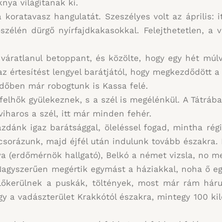
knya világítanak ki.
ratavasz hangulatát. Szeszélyes volt az április: i
szélén dürgő nyírfajdkakasokkal. Felejthetetlen, a
váratlanul betoppant, és közölte, hogy egy hét múlv
értesítést lengyel barátjától, hogy megkezdődött a 
őben már robogtunk is Kassa felé.
felhők gyülekeznek, s a szél is megélénkül. A Tátráb
haros a szél, itt már minden fehér.
zdánk igaz barátsággal, öleléssel fogad, mintha ré
csorázunk, majd éjfél után indulunk tovább északra.
ya (erdőmérnök hallgató), Belkó a német vizsla, no 
. Nagyszerűen megértik egymást a háziakkal, noha ő e
kerülnek a puskák, töltények, most már rám hárul
y a vadászterület Krakkótól északra, mintegy 100 kil