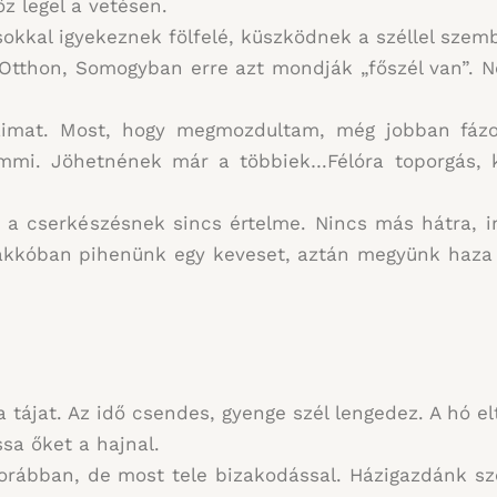
 legel a vetésen.
kal igyekeznek fölfelé, küszködnek a széllel szem
a. Otthon, Somogyban erre azt mondják „főszél van”
gjaimat. Most, hogy megmozdultam, még jobban fáz
emmi. Jöhetnének már a többiek…Félóra toporgás, k
 a cserkészésnek sincs értelme. Nincs más hátra, i
rakkóban pihenünk egy keveset, aztán megyünk haza 
ájat. Az idő csendes, gyenge szél lengedez. A hó eltű
sa őket a hajnal.
orábban, de most tele bizakodással. Házigazdánk sz