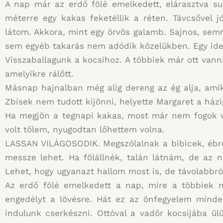
A nap már az erdő fölé emelkedett, elárasztva sug
méterre egy kakas feketéllik a réten. Távcsővel 
látom. Akkora, mint egy örvös galamb. Sajnos, semm
sem egyéb takarás nem adódik közelükben. Egy ide
Visszaballagunk a kocsihoz. A többiek már ott vann
amelyikre rálőtt.
Másnap hajnalban még alig dereng az ég alja, amik
Zbisek nem tudott kijönni, helyette Margaret a ház
Ha megjön a tegnapi kakas, most már nem fogok vá
volt tőlem, nyugodtan lőhettem volna.
LASSAN VILÁGOSODIK. Megszólalnak a bibicek, ébre
messze lehet. Ha fölállnék, talán látnám, de az n
Lehet, hogy ugyanazt hallom most is, de távolabbró
Az erdő fölé emelkedett a nap, mire a többiek 
engedélyt a lövésre. Hát ez az önfegyelem minde
indulunk cserkészni. Ottóval a vadőr kocsijába ül