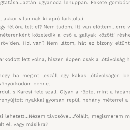
togtatása…aztán ugyanoda lehuppan. Fekete gombócna
 akkor villannak ki apró farktollai.
egy fél óra telt el? Nem tudom. Itt van előttem…err
éterenként közeledik a cső a gallyak közötti rés
röviden. Hol van? Nem látom, hát ez bizony eltűnt, 
rkodott lett volna, hiszen éppen csak a lőtávolság h
hogy ha megint leszáll egy kakas lőtávolságon b
gyönyörködöm benne.
rdul, s Karcsi felé száll. Olyan a röpte, mint a fácán
renyújtott nyakkal gyorsan repül, néhány méterrel a fö
si lehetett…Nézem távcsővel…fölállt, megismerem m
lt el, vagy másikra?