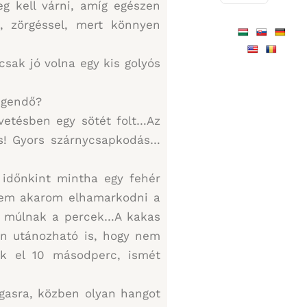
eg kell várni, amíg egészen
, zörgéssel, mert könnyen
sak jó volna egy kis golyós
egendő?
vetésben egy sötét folt…Az
ás! Gyors szárnycsapkodás…
, időnkint mintha egy fehér
 Nem akarom elhamarkodni a
san múlnak a percek…A kakas
yen utánozható is, hogy nem
lik el 10 másodperc, ismét
gasra, közben olyan hangot