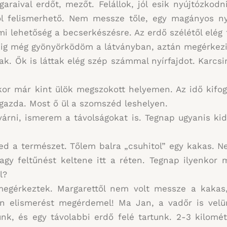
araival erdőt, mezőt. Felállok, jól esik nyújtózkod
jól felismerhető. Nem messze tőle, egy magányos ny
i lehetőség a becserkészésre. Az erdő szélétől elég 
ig még gyönyörködöm a látványban, aztán megérkezi
ak. Ők is láttak elég szép számmal nyírfajdot. Karcs
or már kint ülök megszokott helyemen. Az idő kifog
igazda. Most ő ül a szomszéd leshelyen.
rni, ismerem a távolságokat is. Tegnap ugyanis kid
d a természet. Tőlem balra „csuhitol” egy kakas. N
agy feltűnést keltene itt a réten. Tegnap ilyenkor 
l?
megérkeztek. Margarettől nem volt messze a kakas
n elismerést megérdemel! Ma Jan, a vadőr is velü
ünk, és egy távolabbi erdő felé tartunk. 2-3 kilomé