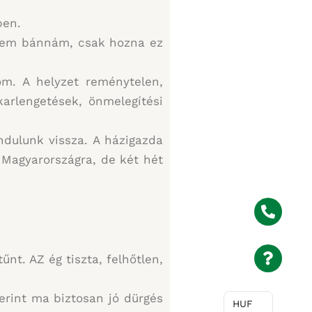
ben.
. Nem bánnám, csak hozna ez
om. A helyzet reménytelen,
arlengetések, önmelegítési
ndulunk vissza. A házigazda
Magyarországra, de két hét
nt. AZ ég tiszta, felhőtlen,
erint ma biztosan jó dürgés
HUF