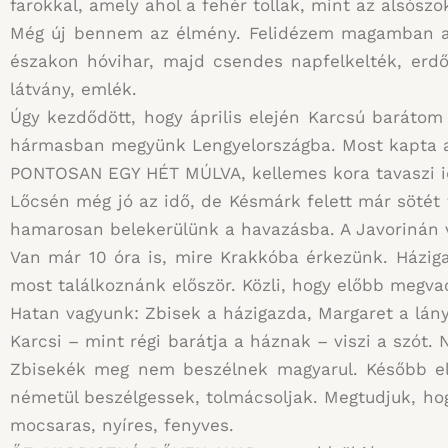
farokkal, amely ahol a fehér tollak, mint az alsószo
Még új bennem az élmény. Felidézem magamban a ko
északon hóvihar, majd csendes napfelkelték, erdő
látvány, emlék.
Úgy kezdődött, hogy április elején Karcsú barátom 
hármasban megyünk Lengyelországba. Most kapta az 
PONTOSAN EGY HÉT MÚLVA, kellemes kora tavaszi id
Lőcsén még jó az idő, de Késmárk felett már sötét 
hamarosan belekerülünk a havazásba. A Javorinán vi
Van már 10 óra is, mire Krakkóba érkezünk. Háziga
most találkoznánk először. Közli, hogy előbb megva
Hatan vagyunk: Zbisek a házigazda, Margaret a lán
Karcsi – mint régi barátja a háznak – viszi a szót
Zbisekék meg nem beszélnek magyarul. Később elő
németül beszélgessek, tolmácsoljak. Megtudjuk, hog
mocsaras, nyíres, fenyves.