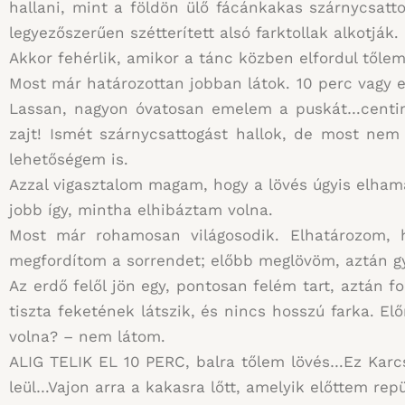
hallani, mint a földön ülő fácánkakas szárnycsat
legyezőszerűen szétterített alsó farktollak alkotják.
Akkor fehérlik, amikor a tánc közben elfordul tőlem,
Most már határozottan jobban látok. 10 perc vagy 
Lassan, nagyon óvatosan emelem a puskát…centim
zajt! Ismét szárnycsattogást hallok, de most nem 
lehetőségem is.
Azzal vigasztalom magam, hogy a lövés úgyis elhama
jobb így, mintha elhibáztam volna.
Most már rohamosan világosodik. Elhatározom, 
megfordítom a sorrendet; előbb meglövöm, aztán 
Az erdő felől jön egy, pontosan felém tart, aztán fo
tiszta feketének látszik, és nincs hosszú farka. Elő
volna? – nem látom.
ALIG TELIK EL 10 PERC, balra tőlem lövés…Ez Karc
leül…Vajon arra a kakasra lőtt, amelyik előttem repü