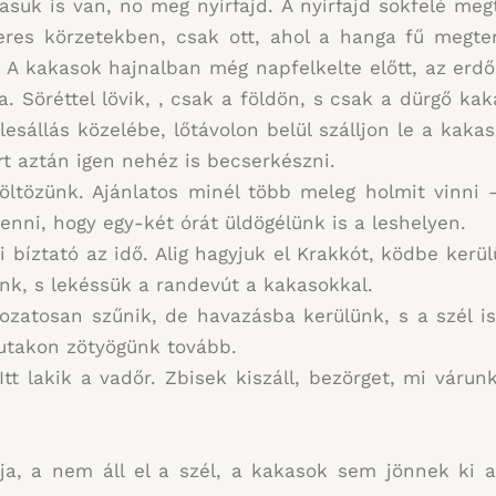
uk is van, no meg nyírfajd. A nyírfajd sokfelé meg
res körzetekben, csak ott, ahol a hanga fű megte
. A kakasok hajnalban még napfelkelte előtt, az erdőb
a. Söréttel lövik, , csak a földön, s csak a dürgő k
esállás közelébe, lőtávolon belül szálljon le a kaka
t aztán igen nehéz is becserkészni.
töltözünk. Ajánlatos minél több meleg holmit vinni
enni, hogy egy-két órát üldögélünk is a leshelyen.
 bíztató az idő. Alig hagyjuk el Krakkót, ködbe kerül
k, s lekéssük a randevút a kakasokkal.
zatosan szűnik, de havazásba kerülünk, s a szél is
kutakon zötyögünk tovább.
tt lakik a vadőr. Zbisek kiszáll, bezörget, mi várun
a, a nem áll el a szél, a kakasok sem jönnek ki a