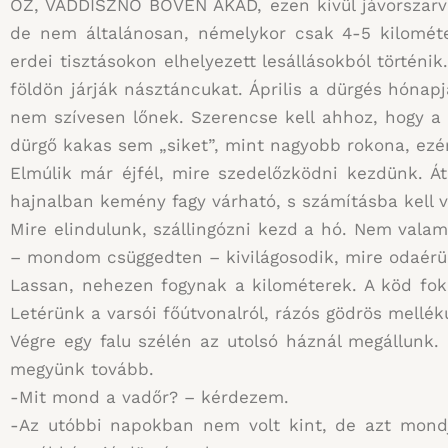
ŐZ, VADDISZNÓ BŐVEN AKAD, ezen kívül jávorszarvas
de nem általánosan, némelykor csak 4-5 kilométe
erdei tisztásokon elhelyezett lesállásokból történik
földön járják násztáncukat. Április a dürgés hónapj
nem szívesen lőnek. Szerencse kell ahhoz, hogy a l
dürgő kakas sem „siket”, mint nagyobb rokona, ezér
Elmúlik már éjfél, mire szedelőzködni kezdünk. Á
hajnalban kemény fagy várható, s számításba kell v
Mire elindulunk, szállingózni kezd a hó. Nem valami
– mondom csüggedten – kivilágosodik, mire odaérün
Lassan, nehezen fogynak a kilométerek. A köd foko
Letérünk a varsói főútvonalról, rázós gödrös mellé
Végre egy falu szélén az utolsó háznál megállunk. I
megyünk tovább.
-Mit mond a vadőr? – kérdezem.
-Az utóbbi napokban nem volt kint, de azt mondj