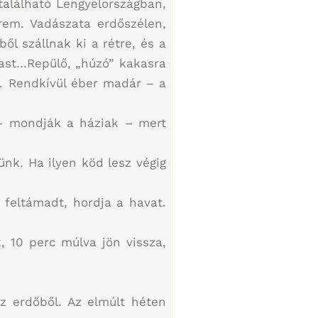
található Lengyelországban,
rem. Vadászata erdőszélen,
ől szállnak ki a rétre, és a
akast…Repülő, „húzó” kakasra
s. Rendkívül éber madár – a
 – mondják a háziak – mert
ünk. Ha ilyen köd lesz végig
 feltámadt, hordja a havat.
k, 10 perc múlva jön vissza,
z erdőből. Az elmúlt héten