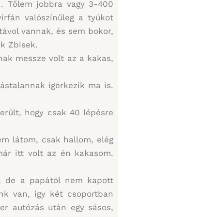
ni. Tőlem jobbra vagy 3-400
írfán valószínűleg a tyúkot
távol vannak, és sem bokor,
k Zbisek.
inak messze volt az a kakas,
ástalannak ígérkezik ma is.
erült, hogy csak 40 lépésre
em látom, csak hallom, elég
már itt volt az én kakasom.
, de a papától nem kapott
nk van, így két csoportban
ter autózás után egy sásos,