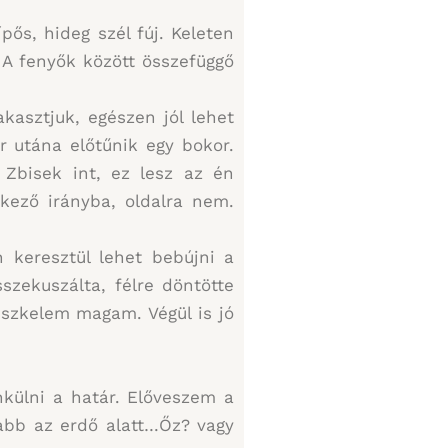
ős, hideg szél fúj. Keleten
. A fenyők között összefüggő
kasztjuk, egészen jól lehet
r utána előtűnik egy bokor.
Zbisek int, ez lesz az én
kező irányba, oldalra nem.
 keresztül lehet bebújni a
szekuszálta, félre döntötte
észkelem magam. Végül is jó
külni a határ. Előveszem a
labb az erdő alatt…Őz? vagy