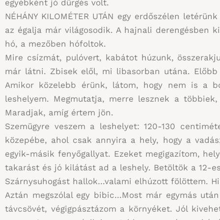
egyébként jó dürgés volt.
NÉHÁNY KILOMÉTER UTÁN egy erdőszélen letérünk a 
az égalja már világosodik. A hajnali derengésben k
hó, a mezőben hófoltok.
Mire csízmát, pulóvert, kabátot húzunk, összerakju
már látni. Zbisek elől, mi libasorban utána. Előb
Amikor közelebb érünk, látom, hogy nem is a bo
leshelyem. Megmutatja, merre lesznek a többiek, 
Maradjak, amíg értem jön.
Szemügyre veszem a leshelyet: 120-130 centiméte
közepébe, ahol csak annyira a hely, hogy a vadász
egyik-másik fenyőgallyat. Ezeket megigazítom, hel
takarást és jó kilátást ad a leshely. Betöltök a 12-
Szárnysuhogást hallok…valami elhúzott fölöttem. H
Aztán megszólal egy bibic…Most már egymás után 
távcsövét, végigpásztázom a környéket. Jól kivehe