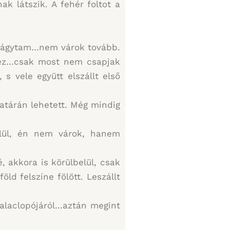
k látszik. A fehér foltot a
e vágytam…nem várok tovább.
hez…csak most nem csapjak
s vele együtt elszállt első
atárán lehetett. Még mindig
elül, én nem várok, hanem
é, akkora is körülbelül, csak
ld felszíne fölött. Leszállt
alaclopójáról…aztán megint