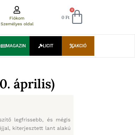
Kosár
0
0
Ft
Fiókom
Személyes oldal
MAGAZIN
LICIT
AKCIÓ
. április)
ítő legfrissebb, és mégis
al, kiterjesztett lant alakú