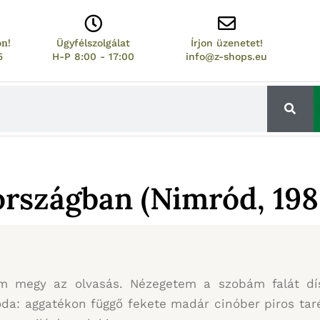
on!
Ügyfélszolgálat
Írjon üzenetet!
5
H-P 8:00 - 17:00
info@z-shops.eu
rszágban (Nimród, 1980
 megy az olvasás. Nézegetem a szobám falát dísz
a: aggatékon függő fekete madár cinóber piros taréjj