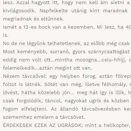
lesz. Azzal hagyott itt, hogy nem kell ám sietni 
kivilágosodik. Napfelkelte utánig kint maradna
megriadnak és eltűnnek.
Ismét a 12-es bock van a kezemben. Mi lesz, ha 40 
is.
No de ne légyünk telhetetlenek, az előbb még csak
Most keményebb, surranó, gyors szárnycsattogást 
eddig nem volt ott…mintha mozogna…csiu-hhijj, c
felemelkedik…aztán megint ott van.
Nézem távcsővel: egy helyben forog, aztán fölrep
foltot is látnék. Sötét van még, illetve félhomá
lövést, hátha közelebb jön… meg hát így is illik
csak forgolódik, táncol, nagyokat ugrik és közben
fogom elfelejteni. Az állandó távcsövezésben k
szememhez emelem a távcsövet.
ÉRDEKESEK EZEK AZ UGRÁSOK; mint a helikopter, f