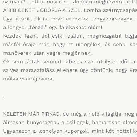
szarvas? …ott a másik is …Jobban megnézem: két őz
A BIBICEKET SODORJA A SZÉL. Lomha szárnycsapások
Úgy látszik, ők is korán érkeztek Lengyelországb
a lengyel „főszél” egy fajdkakast elém!
Kezdek fázni. Jól esik felállni, megmozgatni ta
másfél órája már, hogy itt üldögélek, és sehol s
manőverek után végre megjönnek.
Ők sem láttak semmit. Zbisek szerint ilyen időben
szíves marasztalása ellenére úgy döntünk, hogy K
múlva visszajövünk.
.
KELETEN MÁR PIRKAD, de még a hold világítja meg a t
álmosan hunyorognak a csillagok, hamarosan elmos
Ugyanazon a leshelyen kuporgok, mint két héttel k