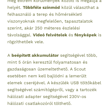
még extrém körülmények között is megállja a
helyét.
Többféle színmód
közül választhat a
felhasználó a terep és hőmérsékleti
viszonyoknak megfelelően, tapasztalatok
szerint, akár 250 méteres észlelési
távolsággal.
Videó felvételek
és
fényképek
is
rögzíthetőek vele.
A
beépített akkumulátor
segítségével több,
mint 5 órán keresztül folyamatosan és
gazdaságosan üzemeltethető. A Scout
esetében nem kell bajlódni a lemerült
elemek cseréjével. A készülék USB töltőkábel
segítségével számítógépről, vagy a tartozék
hálózati adapter segítségével 230V-os
hálózati csatlakozóról tölthető.