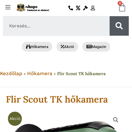
Skip
0
Ko
to
content
Search
...
Hőkamera
Akció
Magazin
Kezdőlap
Hőkamera
»
»
Flir Scout TK hőkamera
Flir Scout TK hőkamera
Akció