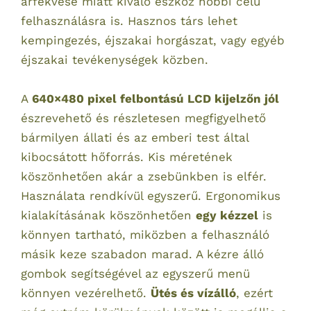
árfekvése miatt kiváló eszköz hobbi célú
felhasználásra is. Hasznos társ lehet
kempingezés, éjszakai horgászat, vagy egyéb
éjszakai tevékenységek közben.
A
640×480 pixel felbontású LCD
kijelző
n jól
észrevehető és részletesen megfigyelhető
bármilyen állati és az emberi test által
kibocsátott hőforrás. Kis méretének
köszönhetően akár a zsebünkben is elfér.
Használata rendkívül egyszerű. Ergonomikus
kialakításának köszönhetően
egy kézzel
is
könnyen tartható, miközben a felhasználó
másik keze szabadon marad. A kézre álló
gombok segítségével az egyszerű menü
könnyen vezérelhető.
Ütés és vízálló
, ezért