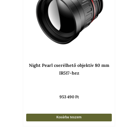
Night Pearl cserélhető objektív 80 mm
IR517-hez
953 490
Ft
Kosárba teszem