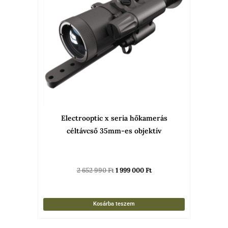
990 Ft.
000 Ft.
Electrooptic x seria hőkamerás
céltávcső 35mm-es objektív
2 652 990
Ft
1 999 000
Ft
Kosárba teszem