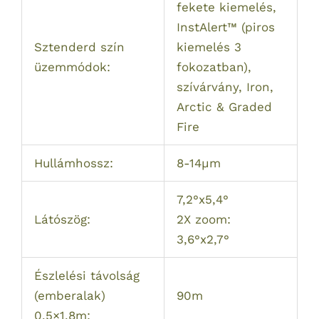
fekete kiemelés,
InstAlert™ (piros
Sztenderd szín
kiemelés 3
üzemmódok:
fokozatban),
szívárvány, Iron,
Arctic & Graded
Fire
Hullámhossz:
8-14µm
7,2°x5,4°
Látószög:
2X zoom:
3,6°x2,7°
Észlelési távolság
(emberalak)
90m
0,5×1,8m: