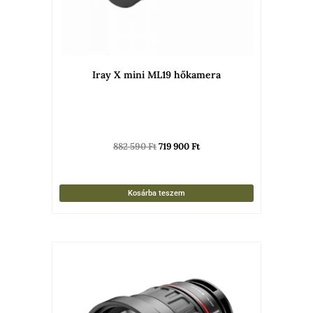
Iray X mini ML19 hőkamera
882 590
Ft
719 900
Ft
Kosárba teszem