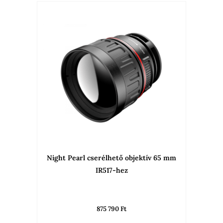
Night Pearl cserélhető objektív 65 mm
IR517-hez
875 790
Ft