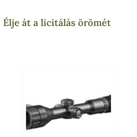
Élje át a licitálás örömét