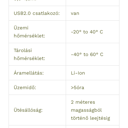
USB2.0 csatlakozó:
van
Üzemi
-20° to 40° C
hőmérséklet:
Tárolási
-40° to 60° C
hőmérséklet:
Áramellátás:
Li-Ion
Üzemidő:
>5óra
2 méteres
Ütésállóság:
magasságból
történő leejtésig