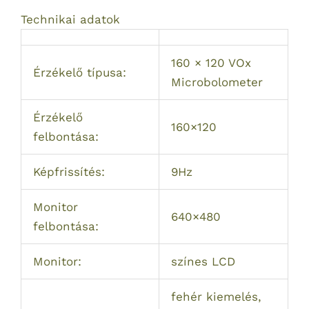
Technikai adatok
160 × 120 VOx
Érzékelő típusa:
Microbolometer
Érzékelő
160×120
felbontása:
Képfrissítés:
9Hz
Monitor
640×480
felbontása:
Monitor:
színes LCD
fehér kiemelés,