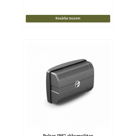
Kosárba teszem
Pulsar IPS7 akkumulátor