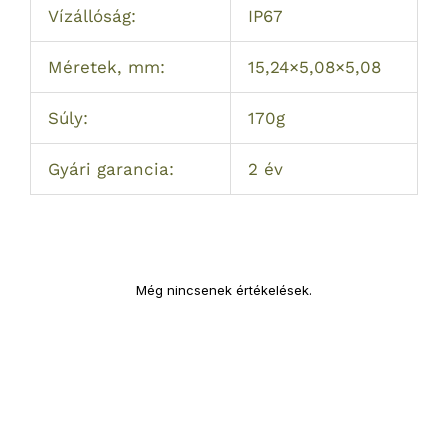
Vízállóság:
IP67
Méretek, mm:
15,24×5,08×5,08
Súly:
170g
Gyári garancia:
2 év
Még nincsenek értékelések.