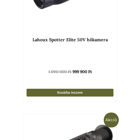
Lahoux Spotter Elite 50V hőkamera
1 090 000
Ft
999 900
Ft
Kosárba teszem
Original
Current
Akció
price
price
was:
is:
2
1
652
999