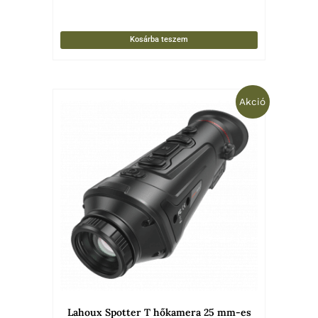
Kosárba teszem
Original
Current
Akció
price
price
was:
is:
599
469
900 Ft.
900 Ft.
Lahoux Spotter T hőkamera 25 mm-es