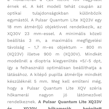
érnek el. A két modell tehát csupán az
optikai tulajdonságokban különbözik
egymástól. A Pulsar Quantum Lite XQ23V egy
18 mm átmérőjű objektívvel rendelkezik, az
XQ30V 23 mm-essel. A minimális közeli
beállítás 3 m, a maximális megfigyelési
távolság – 1,7 m-es objektum – 800 m
(XQ23V) illetve 900 m (XQ30V). Mindkét
modellnél a dioptria kiegyenlítés +5/-5 dpt,
így a felhasználó optimálisan beállíthatja a
látásához. A kilépő pupilla átmérője mindkét
készüléknél 5 mm. Meg kell említeni még,
hogy a Pulsar Quantum Lite XQV széria
hőkamerái nagyon jó látómezővel
rendelkeznek.
A Pulsar Quantum Lite XQ23V
és XQ30V hőkamerák beépített