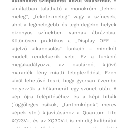
különböző színpaletta közül választhat.
A
kínálatban található a monokróm „fehér-
meleg”, „fekete-meleg” vagy a színesek,
ahol a legmelegebb és leghidegebb helyek
bizonyos színekben vannak ábrázolva.
Különösen praktikus a „Display OFF –
kijelző kikapcsolás” funkció – mindkét
modell rendelkezik vele. Ez a funkció
megakadályozza az okulárból kijövő
maradék fény miatti lelepleződést. Ezen
kívül lehetővé teszi, hogy gyorsan üzembe
helyezzük a hőkamerát egy szünet után. A
kép újra felépítéséhez és a képi hibák
(függőleges csíkok, „fantomképek”, merev
képek stb.) kijavításához a Quantum Lite
XQ23V-t és az XQ30V-t is mindig kalibrálni