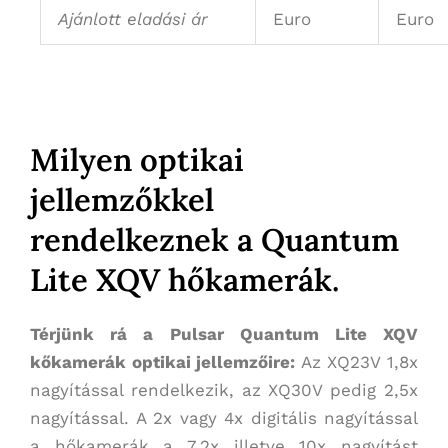
Ajánlott eladási ár
Euro
Euro
Milyen optikai
jellemzőkkel
rendelkeznek a Quantum
Lite XQV hőkamerák.
Térjünk rá a Pulsar Quantum Lite XQV
kőkamerák optikai jellemzőire:
Az XQ23V 1,8x
nagyítással rendelkezik, az XQ30V pedig 2,5x
nagyítással. A 2x vagy 4x digitális nagyítással
a hőkamerák a 7,2x illetve 10x nagyítást