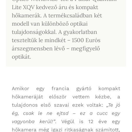
Lite XQV kedvező áru és kompakt
hőkamerák. A termékcsaládban két
modell van különböző optikai
tulajdonságokkal. A gyakorlatban
teszteltük le mindkét – 1500 Eurós
árszegmensben lévő – megfigyelő
optikát.
Amikor egy francia gyártó kompakt
hőkameráját először vettem kézbe, a
tulajdonos első szavai ezek voltak:
„Te jó
ég, csak le ne ejtsd – ez a cucc egy
vagyonba kerül!”
. Végül is 12 éve egy
hőkamera még igazi ritkaságnak számított,