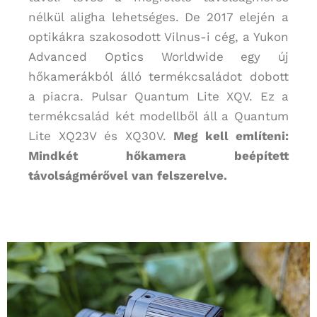
nélkül aligha lehetséges. De 2017 elején a
optikákra szakosodott Vilnus-i cég, a Yukon
Advanced Optics Worldwide egy új
hőkamerákból álló termékcsaládot dobott
a piacra. Pulsar Quantum Lite XQV. Ez a
termékcsalád két modellből áll a Quantum
Lite XQ23V és XQ30V.
Meg kell említeni:
Mindkét hőkamera beépített
távolságmérővel van felszerelve.