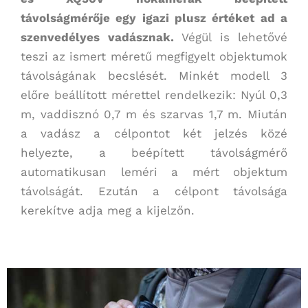
távolságmérője egy igazi plusz értéket ad a
szenvedélyes vadásznak.
Végül is lehetővé
teszi az ismert méretű megfigyelt objektumok
távolságának becslését. Minkét modell 3
előre beállított mérettel rendelkezik: Nyúl 0,3
m, vaddisznó 0,7 m és szarvas 1,7 m. Miután
a vadász a célpontot két jelzés közé
helyezte, a beépített távolságmérő
automatikusan leméri a mért objektum
távolságát. Ezután a célpont távolsága
kerekítve adja meg a kijelzőn.