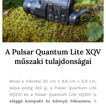
A Pulsar Quantum Lite XQV
műszaki tulajdonságai
Mivel a méretei 20 cm x 8,6 cm x 5,9 cm,
súlya pedig 350 g, a Pulsar Quantum Lite
XQ23V és a Pulsar Quantum Lite XQ30V is
eléggé kompakt és könnyű hőkamera.
A