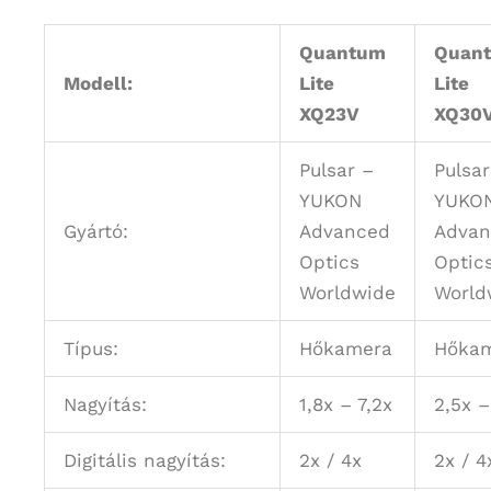
Quantum
Quan
Modell:
Lite
Lite
XQ23V
XQ30
Pulsar –
Pulsar
YUKON
YUKO
Gyártó:
Advanced
Advan
Optics
Optic
Worldwide
World
Típus:
Hőkamera
Hőka
Nagyítás:
1,8x – 7,2x
2,5x –
Digitális nagyítás:
2x / 4x
2x / 4