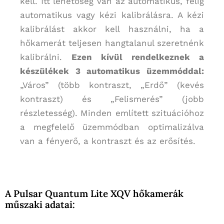
kell. Itt lehetőség van az automatikus, félig
automatikus vagy kézi kalibrálásra. A kézi
kalibrálást akkor kell használni, ha a
hőkamerát teljesen hangtalanul szeretnénk
kalibrálni.
Ezen kívül rendelkeznek a
készülékek 3 automatikus üzemmóddal:
„Város” (több kontraszt, „Erdő” (kevés
kontraszt) és „Felismerés” (jobb
részletesség). Minden említett szituációhoz
a megfelelő üzemmódban optimalizálva
van a fényerő, a kontraszt és az erősítés.
A Pulsar Quantum Lite XQV hőkamerák
műszaki adatai: