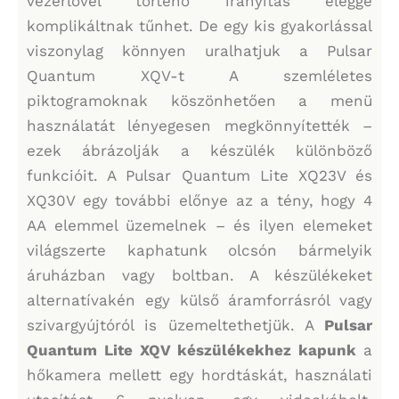
vezérlővel történő irányítás eléggé
komplikáltnak tűnhet. De egy kis gyakorlással
viszonylag könnyen uralhatjuk a Pulsar
Quantum XQV-t A szemléletes
piktogramoknak köszönhetően a menü
használatát lényegesen megkönnyítették –
ezek ábrázolják a készülék különböző
funkcióit. A Pulsar Quantum Lite XQ23V és
XQ30V egy további előnye az a tény, hogy 4
AA elemmel üzemelnek – és ilyen elemeket
világszerte kaphatunk olcsón bármelyik
áruházban vagy boltban. A készülékeket
alternatívakén egy külső áramforrásról vagy
szivargyújtóról is üzemeltethetjük. A
Pulsar
Quantum Lite XQV készülékekhez kapunk
a
hőkamera mellett egy hordtáskát, használati