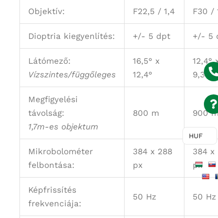
Objektív:
F22,5 / 1,4
F30 / 
Dioptria kiegyenlítés:
+/- 5 dpt
+/- 5 
Látómező:
16,5° x
12,4° 
Vízszintes/függőleges
12,4°
9,3°
Megfigyelési
távolság:
800 m
900 
1,7m-es objektum
HUF
Mikrobolométer
384 x 288
384 x
felbontása:
px
px
Képfrissítés
50 Hz
50 Hz
frekvenciája: