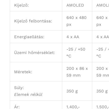
Kijelző:
AMOLED
AMOL
640 x 480
640 x
Kijelző felbontása:
px
px
Energiaellátás:
4 x AA
4 x AA
-25 / +50
-25 / 
Üzemi hőmérséklet:
°C
°C
200 x 86 x
200 x
Méretek:
59 mm
59 m
Súly:
350 g
350 g
Elemek nélkül
Ár:
1.400,-
1.500,