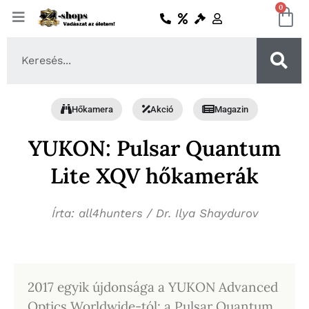
Skip
0
Ko
to
content
Search
...
Hőkamera
Akció
Magazin
YUKON: Pulsar Quantum
Lite XQV hőkamerák
Írta: all4hunters / Dr. Ilya Shaydurov
2017 egyik újdonsága a YUKON Advanced
Optics Worldwide-tól: a Pulsar Quantum