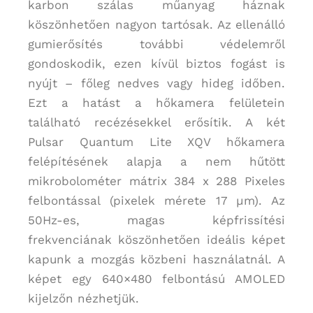
karbon szálas műanyag háznak
köszönhetően nagyon tartósak. Az ellenálló
gumierősítés további védelemről
gondoskodik, ezen kívül biztos fogást is
nyújt – főleg nedves vagy hideg időben.
Ezt a hatást a hőkamera felületein
található recézésekkel erősítik. A két
Pulsar Quantum Lite XQV hőkamera
felépítésének alapja a nem hűtött
mikrobolométer mátrix 384 x 288 Pixeles
felbontással (pixelek mérete 17 µm). Az
50Hz-es, magas képfrissítési
frekvenciának köszönhetően ideális képet
kapunk a mozgás közbeni használatnál. A
képet egy 640×480 felbontású AMOLED
kijelzőn nézhetjük.