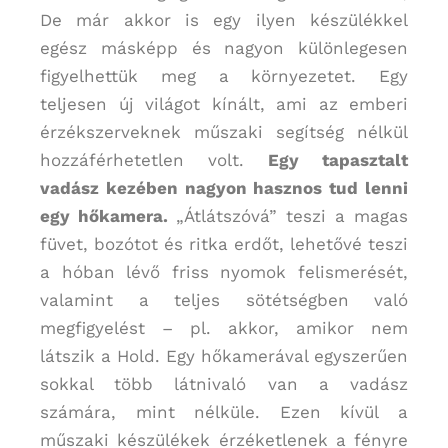
De már akkor is egy ilyen készülékkel
egész másképp és nagyon különlegesen
figyelhettük meg a környezetet. Egy
teljesen új világot kínált, ami az emberi
érzékszerveknek műszaki segítség nélkül
hozzáférhetetlen volt.
Egy tapasztalt
vadász kezében nagyon hasznos tud lenni
egy hőkamera.
„Átlátszóvá” teszi a magas
füvet, bozótot és ritka erdőt, lehetővé teszi
a hóban lévő friss nyomok felismerését,
valamint a teljes sötétségben való
megfigyelést – pl. akkor, amikor nem
látszik a Hold. Egy hőkamerával egyszerűen
sokkal több látnivaló van a vadász
számára, mint nélküle. Ezen kívül a
műszaki készülékek érzéketlenek a fényre