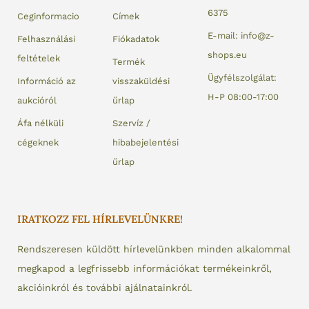
6375
Ceginformacio
Címek
E-mail: info@z-
Felhasználási
Fiókadatok
shops.eu
feltételek
Termék
Ügyfélszolgálat:
Információ az
visszaküldési
H-P 08:00-17:00
aukcióról
űrlap
Áfa nélküli
Szervíz /
cégeknek
hibabejelentési
űrlap
IRATKOZZ FEL HÍRLEVELÜNKRE!
Rendszeresen küldött hírlevelünkben minden alkalommal
megkapod a legfrissebb információkat termékeinkről,
akcióinkról és további ajálnatainkról.