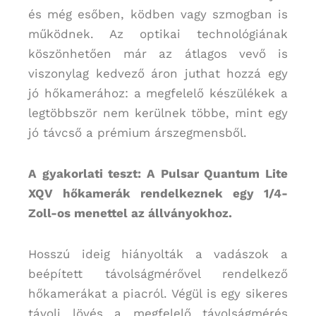
és még esőben, ködben vagy szmogban is
működnek. Az optikai technológiának
köszönhetően már az átlagos vevő is
viszonylag kedvező áron juthat hozzá egy
jó hőkamerához: a megfelelő készülékek a
legtöbbször nem kerülnek többe, mint egy
jó távcső a prémium árszegmensből.
A gyakorlati teszt: A Pulsar Quantum Lite
XQV hőkamerák rendelkeznek egy 1/4-
Zoll-os menettel az állványokhoz.
Hosszú ideig hiányolták a vadászok a
beépített távolságmérővel rendelkező
hőkamerákat a piacról. Végül is egy sikeres
távoli lövés a megfelelő távolságmérés