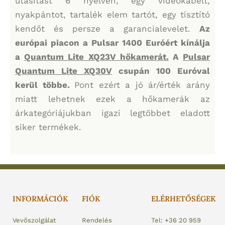
utasítást 6 nyelven, egy videokábelt,
nyakpántot, tartalék elem tartót, egy tisztító
kendőt és persze a garancialevelet.
Az
európai piacon a Pulsar 1400 Euróért kínálja
a
Quantum Lite XQ23V hőkamerát.
A
Pulsar
Quantum Lite XQ30V
csupán 100 Euróval
kerül többe.
Pont ezért a jó ár/érték arány
miatt lehetnek ezek a hőkamerák az
árkategóriájukban igazi legtöbbet eladott
siker termékek.
INFORMÁCIÓK
FIÓK
ELÉRHETŐSÉGEK
Vevőszolgálat
Rendelés
Tel: +36 20 959