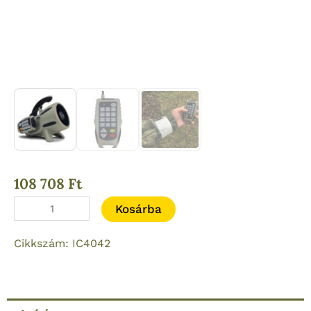
108 708
Ft
ICOtec
Kosárba
GC350
Cikkszám: IC4042
Gen2
elektromos
vadhívó
mennyiség