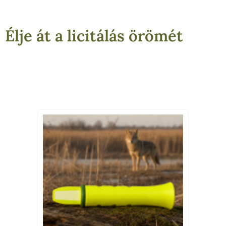
Élje át a licitálás örömét