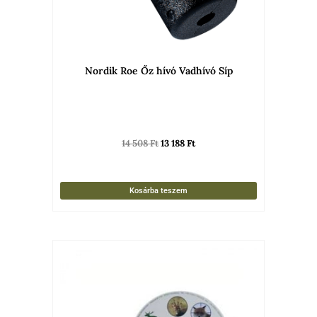
Nordik Roe Őz hívó Vadhívó Síp
14 508
Ft
13 188
Ft
Kosárba teszem