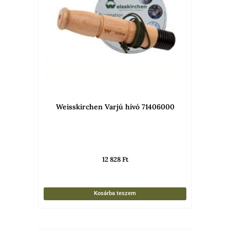
Weisskirchen Varjú hívó 71406000
12 828
Ft
Kosárba teszem