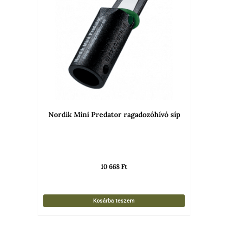
Nordik Mini Predator ragadozóhívó síp
10 668
Ft
Kosárba teszem