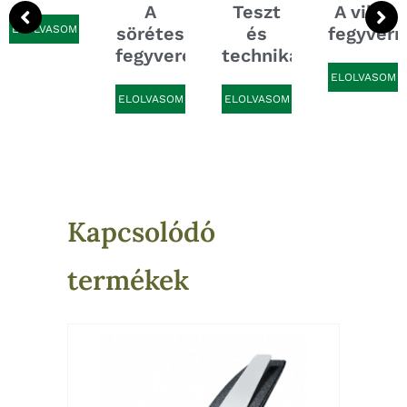
A
Teszt
A világ
ELOLVASOM
sörétes
és
fegyverm
fegyverek...
technika:...
ELOLVASOM
ELOLVASOM
ELOLVASOM
Kapcsolódó
termékek