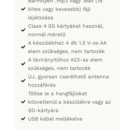
Bármilyen .mp3 vagy .wav (16
bites vagy kevesebb) fájl
lejátszása
Class 4 SD kártyákat használ,
normál méretű
A készülékhez 4 db 1,5 V-os AA
elem szükséges, nem tartozék
A távirányítóhoz A23-as elem
szükséges, nem tartozék
ÚJ, gyorsan cserélhető antenna
hozzáférés
Töltse le a hangfájlokat
közvetlenül a készülékre vagy az
SD-kártyára
USB kábel mellékelve