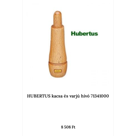
HUBERTUS kacsa és varjú hívó 71341000
8 508
Ft