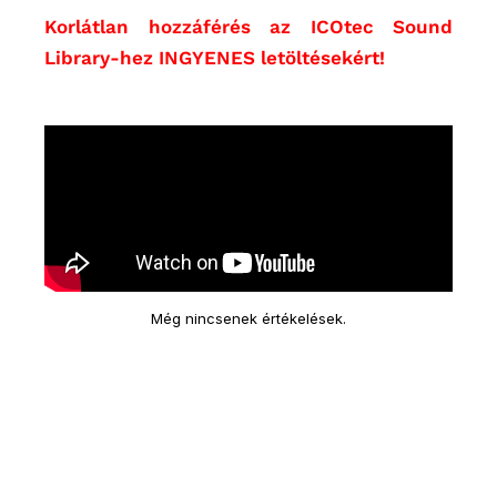
Korlátlan hozzáférés az ICOtec Sound
Library-hez INGYENES letöltésekért!
Még nincsenek értékelések.