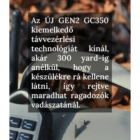
Az ÚJ GEN2 GC350
kiemelkedő
távvezérlési
technológiát kínál,
akár 300 yard-ig
anélkül, hogy a
készülékre rá kellene
látni, így rejtve
maradhat ragadozók
vadászatánál.