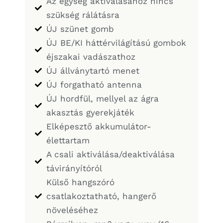
Az egység aktiválásához nincs
szükség rálátásra
ÚJ szünet gomb
ÚJ BE/KI háttérvilágítású gombok
éjszakai vadászathoz
ÚJ állványtartó menet
ÚJ forgatható antenna
ÚJ hordfül, mellyel az ágra
akasztás gyerekjáték
Elképesztő akkumulátor-
élettartam
A csali aktiválása/deaktiválása
távirányítóról
Külső hangszóró
csatlakoztatható, hangerő
növeléséhez