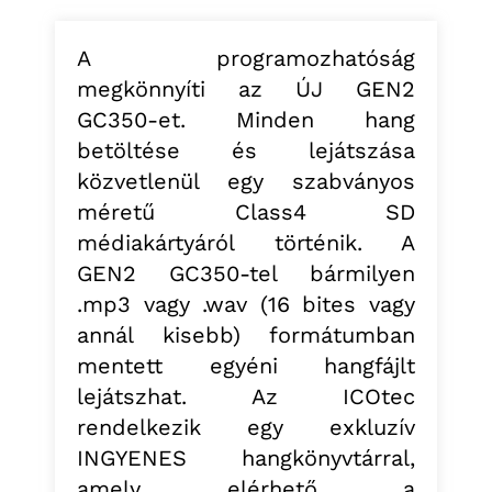
A programozhatóság
megkönnyíti az ÚJ GEN2
GC350-et. Minden hang
betöltése és lejátszása
közvetlenül egy szabványos
méretű Class4 SD
médiakártyáról történik. A
GEN2 GC350-tel bármilyen
.mp3 vagy .wav (16 bites vagy
annál kisebb) formátumban
mentett egyéni hangfájlt
lejátszhat. Az ICOtec
rendelkezik egy exkluzív
INGYENES hangkönyvtárral,
amely elérhető a