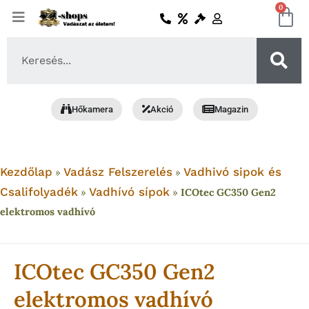
Skip
0
Ko
to
content
Search
...
Hőkamera
Akció
Magazin
Kezdőlap
Vadász Felszerelés
Vadhivó sipok és
»
»
Csalifolyadék
Vadhívó sípok
»
»
ICOtec GC350 Gen2
elektromos vadhívó
ICOtec GC350 Gen2
elektromos vadhívó