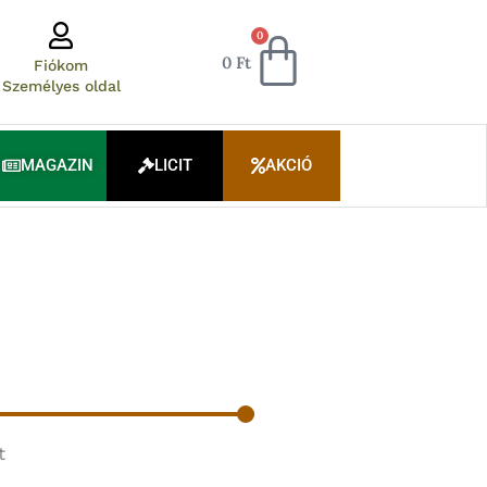
Kosár
0
0
Ft
Fiókom
Személyes oldal
MAGAZIN
LICIT
AKCIÓ
t