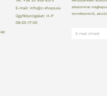
Tel: +36 20 959 6375
Rendszeresen küldöt
alkalommal megkapod 
E-mail: info@z-shops.eu
termékeinkről, akciói
Ügyfélszolgálat: H-P
08:00-17:00
Email
lap