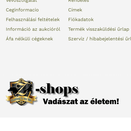
Vevőszolgálat
Rendelés
Ceginformacio
Címek
Felhasználási feltételek
Fiókadatok
Információ az aukcióról
Termék visszaküldési űrlap
Áfa nélküli cégeknek
Szervíz / hibabejelentési űr