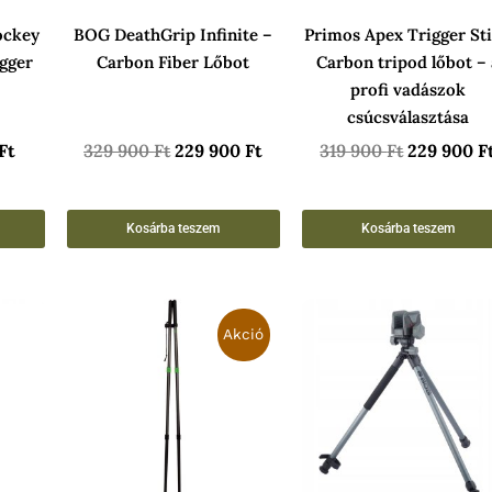
ockey
BOG DeathGrip Infinite –
Primos Apex Trigger St
igger
Carbon Fiber Lőbot
Carbon tripod lőbot – 
profi vadászok
csúcsválasztása
Ft
329 900
Ft
229 900
Ft
319 900
Ft
229 900
F
Kosárba teszem
Kosárba teszem
Original
Current
price
price
Akció
was:
is:
29
17
990 Ft.
890 Ft.