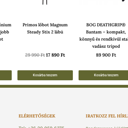
ínium
Primos lőbot Magnum
BOG DEATHGRIP®
gjobb
Steady Stix 2 lábú
Bantam – kompakt,
ot
könnyű és rendkívül sta
vadász tripod
29 990
Ft
17 890
Ft
89 900
Ft
Kosárba teszem
Kosárba teszem
ELÉRHETŐSÉGEK
IRATKOZZ FEL HÍR