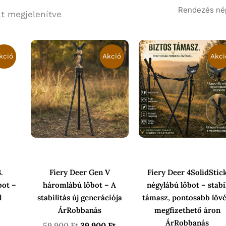
Sorted
by
at megjelenítve
popularity
l
Current
Original
Current
Original
price
price
price
price
kció
Akció
Akci
is:
was:
is:
was:
58
59
39
39
990 Ft.
900 Ft.
900 Ft.
900 Ft.
.
Fiery Deer Gen V
Fiery Deer 4SolidStic
bot –
háromlábú lőbot – A
négylábú lőbot – stabi
l
stabilitás új generációja
támasz, pontosabb lövé
ÁrRobbanás
megfizethető áron
ÁrRobbanás
59 900
Ft
39 900
Ft