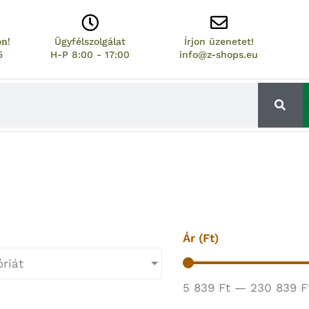
on!
Ügyfélszolgálat
Írjon üzenetet!
5
H-P 8:00 - 17:00
info@z-shops.eu
Ár (Ft)
riát
5 839
Ft
—
230 839
F