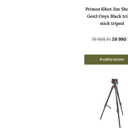
Primos lőbot Jim Sh
Gen3 Onyx Black tr
stick tripod
79 908
Ft
59 990
Kosárba teszem