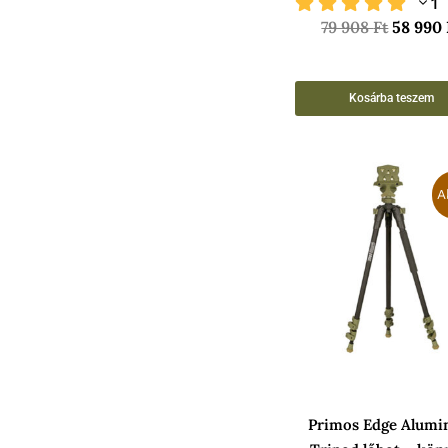
1
79 908
Ft
58 990
Kosárba teszem
Origin
price
A
was:
109
900 Ft
Primos Edge Alum