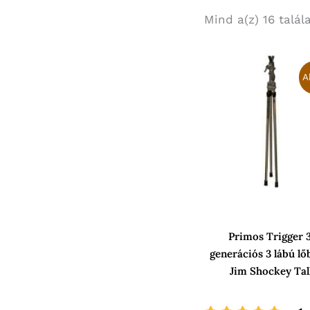
Mind a(z) 16 talál
Origina
price
A
was:
79
908 Ft.
Primos Trigger 3
generációs 3 lábú lő
Jim Shockey Tal