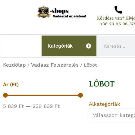
Skip
to
Kérdése van? Hívj
content
+36 20 95 96 37
Keresés
Kategóriák
Kezdőlap
Vadász Felszerelés
/
/ Lőbot
LŐBOT
Ár (Ft)
Alkategóriák
5 839
Ft
—
230 839
Ft
Válasszon kategó