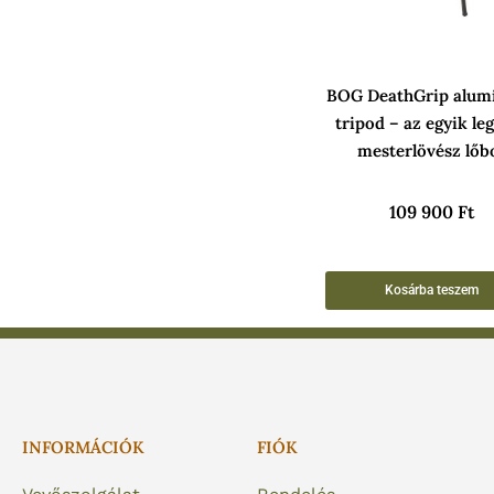
BOG DeathGrip alum
tripod – az egyik le
mesterlövész lőb
109 900
Ft
Kosárba teszem
INFORMÁCIÓK
FIÓK