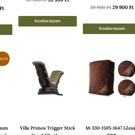
39 900
Ft
29 900
Ft
Ft
Kosárba teszem
Kosárba teszem
al
Current
price
kció
is:
73
.
900 Ft.
inum
Villa Primos Trigger Stick
M-330-1505-1647 Lőzs