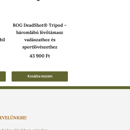
BOG DeadShot® Tripod –
háromlábú lövőtámasz
bil
vadászathoz és
sportlövészethez
43 900
Ft
Kosárba teszem
LEVELÜNKRE!