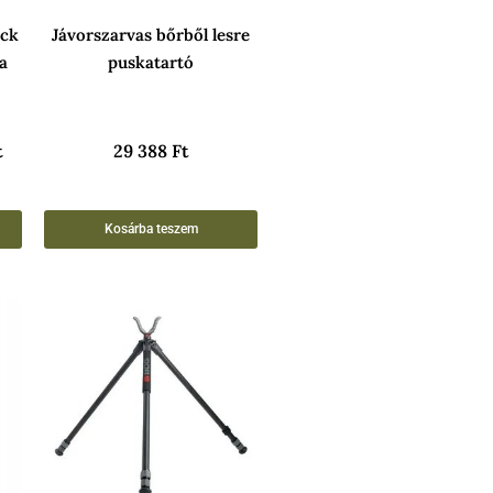
ick
Jávorszarvas bőrből lesre
a
puskatartó
t
29 388
Ft
Kosárba teszem