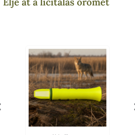
Élje át a licitálás örömét