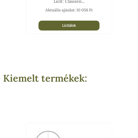
Licit: Clausen...
Aktuális ajánlat:
10 056
Ft
Licitálok
Kiemelt termékek:
ent
e
-20%