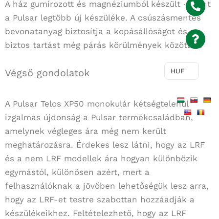
A ház gumírozott és magnéziumból készült – mint
a Pulsar legtöbb új készüléke. A csúszásmentes
bevonatanyag biztosítja a kopásállóságot és a
biztos tartást még párás körülmények között is.
HUF
Végső gondolatok
A Pulsar Telos XP50 monokulár kétségtelenül
izgalmas újdonság a Pulsar termékcsaládban,
amelynek végleges ára még nem került
meghatározásra. Érdekes lesz látni, hogy az LRF
és a nem LRF modellek ára hogyan különbözik
egymástól, különösen azért, mert a
felhasználóknak a jövőben lehetőségük lesz arra,
hogy az LRF-et testre szabottan hozzáadják a
készülékeikhez. Feltételezhető, hogy az LRF