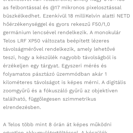
as felbontással és @17 mikronos pixelosztással
büszkélkedhet. Ezenkívül 18 milliKelvin alatti NETD
hőérzékenységgel és gyors rekeszű F50/1,0
germánium lencsével rendelkezik. A monokulár
Telos LRF XP50 változata beépített lézeres
távolságmérővel rendelkezik, amely lehetővé
teszi, hogy a készülék nagyobb távolságból is
érzékeljen egy tárgyat. Egyszeri mérés és
folyamatos pásztázó üzemmódban akár 1
kilométeres távolságot is képes mérni. A digitális
zoomgyűrű és a fókuszáló gyűrű az objektíven
található, függőlegesen szimmetrikus
elrendezésben.
A Telos több mint 8 órán át képes működni
egyetlen akkumulátortöltéssel. A készülék