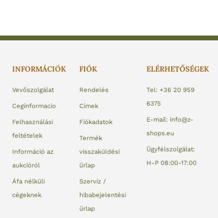
INFORMÁCIÓK
FIÓK
ELÉRHETŐSÉGEK
Vevőszolgálat
Rendelés
Tel: +36 20 959
6375
Ceginformacio
Címek
E-mail: info@z-
Felhasználási
Fiókadatok
shops.eu
feltételek
Termék
Ügyfélszolgálat:
Információ az
visszaküldési
H-P 08:00-17:00
aukcióról
űrlap
Áfa nélküli
Szervíz /
cégeknek
hibabejelentési
űrlap