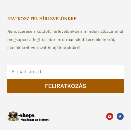
IRATKOZZ FEL HÍRLEVELÜNKRE!
Rendszeresen küldött hírlevelünkben minden alkalommal
megkapod a legfrissebb információkat termékeinkről,
akcióinkról és további ajálnatainkról.
Email
FELIRATKOZÁS
Y
F
o
a
u
c
t
e
u
b
b
o