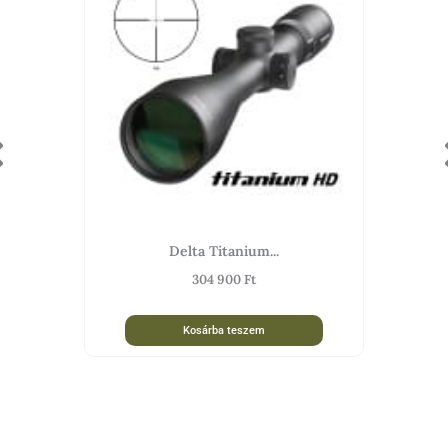
Ft.
Delta Titanium...
304 900
Ft
Kosárba teszem