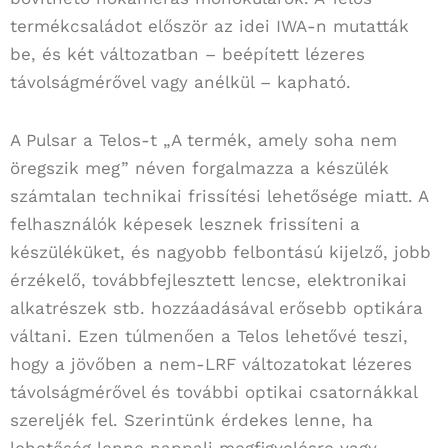
termékcsaládot először az idei IWA-n mutatták
be, és két változatban – beépített lézeres
távolságmérővel vagy anélkül – kapható.
A Pulsar a Telos-t „A termék, amely soha nem
öregszik meg” néven forgalmazza a készülék
számtalan technikai frissítési lehetősége miatt. A
felhasználók képesek lesznek frissíteni a
készüléküket, és nagyobb felbontású kijelző, jobb
érzékelő, továbbfejlesztett lencse, elektronikai
alkatrészek stb. hozzáadásával erősebb optikára
váltani. Ezen túlmenően a Telos lehetővé teszi,
hogy a jövőben a nem-LRF változatokat lézeres
távolságmérővel és további optikai csatornákkal
szereljék fel. Szerintünk érdekes lenne, ha
lehetőség lenne nappali megfigyelésre vagy