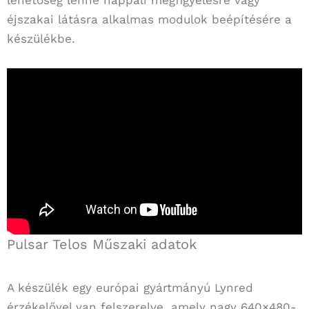
éjszakai látásra alkalmas modulok beépítésére a
készülékbe.
Pulsar Telos Műszaki adatok
A készülék egy európai gyártmányú Lynred
érzékelővel van felszerelve, amely nagy 640×480-