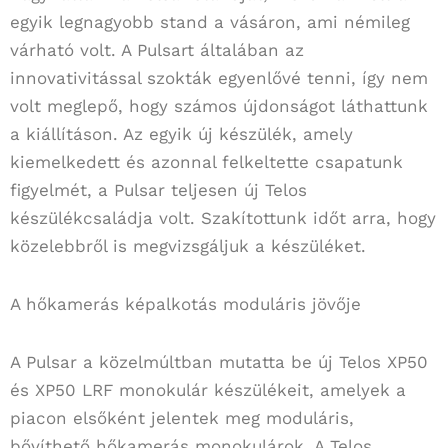
egyik legnagyobb stand a vásáron, ami némileg
várható volt. A Pulsart általában az
innovativitással szokták egyenlővé tenni, így nem
volt meglepő, hogy számos újdonságot láthattunk
a kiállításon. Az egyik új készülék, amely
kiemelkedett és azonnal felkeltette csapatunk
figyelmét, a Pulsar teljesen új Telos
készülékcsaládja volt. Szakítottunk időt arra, hogy
közelebbről is megvizsgáljuk a készüléket.
A hőkamerás képalkotás moduláris jövője
A Pulsar a közelmúltban mutatta be új Telos XP50
és XP50 LRF monokulár készülékeit, amelyek a
piacon elsőként jelentek meg moduláris,
bővíthető hőkamerás monokulárok. A Telos