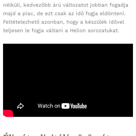
nélküli, kedvezőbb árú változatot jobban fogadja
majd a piac, de ezt csak az idő fogja eldönteni.
Feltételezhető azonban, hogy a készülék idővel
teljesen le fogja váltani a Helion sorozatukat.