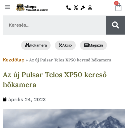
Skip
0
Ko
to
content
Search
...
Hőkamera
Akció
Magazin
Kezdőlap
»
Az új Pulsar Telos XP50 kereső hőkamera
Az új Pulsar Telos XP50 kereső
hőkamera
április 24, 2023