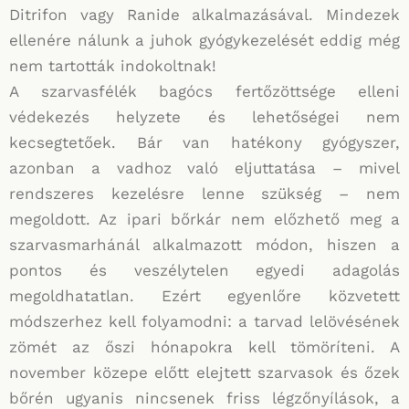
Ditrifon vagy Ranide alkalmazásával. Mindezek
ellenére nálunk a juhok gyógykezelését eddig még
nem tartották indokoltnak!
A szarvasfélék bagócs fertőzöttsége elleni
védekezés helyzete és lehetőségei nem
kecsegtetőek. Bár van hatékony gyógyszer,
azonban a vadhoz való eljuttatása – mivel
rendszeres kezelésre lenne szükség – nem
megoldott. Az ipari bőrkár nem előzhető meg a
szarvasmarhánál alkalmazott módon, hiszen a
pontos és veszélytelen egyedi adagolás
megoldhatatlan. Ezért egyenlőre közvetett
módszerhez kell folyamodni: a tarvad lelövésének
zömét az őszi hónapokra kell tömöríteni. A
november közepe előtt elejtett szarvasok és őzek
bőrén ugyanis nincsenek friss légzőnyílások, a