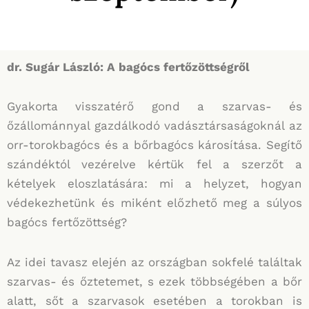
dr. Sugár László: A bagócs fertőzöttségről
Gyakorta visszatérő gond a szarvas- és
őzállománnyal gazdálkodó vadásztársaságoknál az
orr-torokbagócs és a bőrbagócs károsítása. Segítő
szándéktól vezérelve kértük fel a szerzőt a
kételyek eloszlatására: mi a helyzet, hogyan
védekezhetünk és miként előzhető meg a súlyos
bagócs fertőzöttség?
Az idei tavasz elején az országban sokfelé találtak
szarvas- és őztetemet, s ezek többségében a bőr
alatt, sőt a szarvasok esetében a torokban is