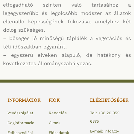
elfogadható szinten való tartásához a
legegyszerűbb és legolcsóbb módszer az állatok
ellenálló képességének fokozása, amelyhez két
dolog szükséges.
– bőséges jó minőségű táplálék a vegetációs és
téli időszakban egyaránt;
– egyszerű elveken alapuló, de hatékony és
következetes állományszabályozás.
INFORMÁCIÓK
FIÓK
ELÉRHETŐSÉGEK
Vevőszolgálat
Rendelés
Tel: +36 20 959
6375
Ceginformacio
Címek
E-mail: info@z-
Felhasználási
Fiókadatok