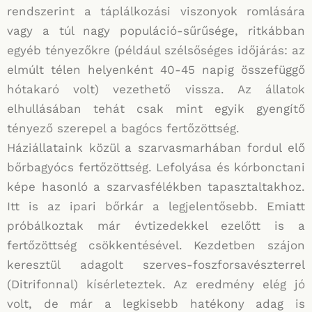
rendszerint a táplálkozási viszonyok romlására
vagy a túl nagy populáció-sűrűsége, ritkábban
egyéb tényezőkre (például szélsőséges időjárás: az
elmúlt télen helyenként 40-45 napig összefüggő
hótakaró volt) vezethető vissza. Az állatok
elhullásában tehát csak mint egyik gyengítő
tényező szerepel a bagócs fertőzöttség.
Háziállataink közül a szarvasmarhában fordul elő
bőrbagyócs fertőzöttség. Lefolyása és kórbonctani
képe hasonló a szarvasfélékben tapasztaltakhoz.
Itt is az ipari bőrkár a legjelentősebb. Emiatt
próbálkoztak már évtizedekkel ezelőtt is a
fertőzöttség csökkentésével. Kezdetben szájon
keresztül adagolt szerves-foszforsavészterrel
(Ditrifonnal) kísérleteztek. Az eredmény elég jó
volt, de már a legkisebb hatékony adag is