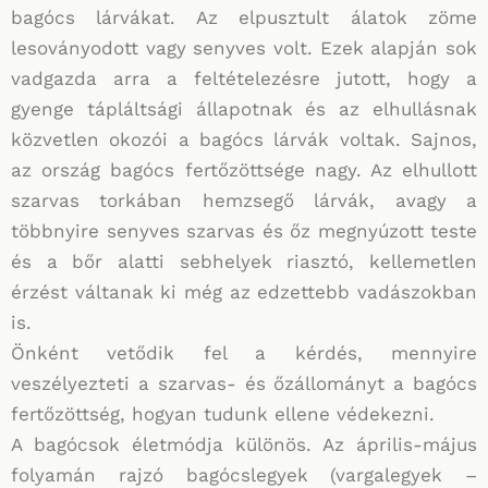
bagócs lárvákat. Az elpusztult álatok zöme
lesoványodott vagy senyves volt. Ezek alapján sok
vadgazda arra a feltételezésre jutott, hogy a
gyenge tápláltsági állapotnak és az elhullásnak
közvetlen okozói a bagócs lárvák voltak. Sajnos,
az ország bagócs fertőzöttsége nagy. Az elhullott
szarvas torkában hemzsegő lárvák, avagy a
többnyire senyves szarvas és őz megnyúzott teste
és a bőr alatti sebhelyek riasztó, kellemetlen
érzést váltanak ki még az edzettebb vadászokban
is.
Önként vetődik fel a kérdés, mennyire
veszélyezteti a szarvas- és őzállományt a bagócs
fertőzöttség, hogyan tudunk ellene védekezni.
A bagócsok életmódja különös. Az április-május
folyamán rajzó bagócslegyek (vargalegyek –