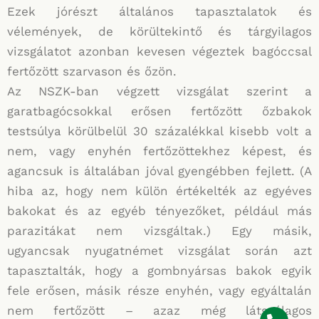
Ezek jórészt általános tapasztalatok és
vélemények, de körültekintő és tárgyilagos
vizsgálatot azonban kevesen végeztek bagóccsal
fertőzött szarvason és őzön.
Az NSZK-ban végzett vizsgálat szerint a
garatbagócsokkal erősen fertőzött őzbakok
testsúlya körülbelül 30 százalékkal kisebb volt a
nem, vagy enyhén fertőzöttekhez képest, és
agancsuk is általában jóval gyengébben fejlett. (A
hiba az, hogy nem külön értékelték az egyéves
bakokat és az egyéb tényezőket, például más
parazitákat nem vizsgáltak.) Egy másik,
ugyancsak nyugatnémet vizsgálat során azt
tapasztalták, hogy a gombnyársas bakok egyik
fele erősen, másik része enyhén, vagy egyáltalán
nem fertőzött – azaz még látszólagos