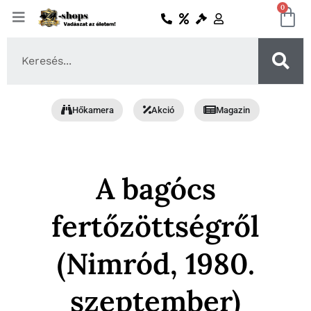
Skip
0
Ko
to
content
Search
...
Hőkamera
Akció
Magazin
A bagócs
fertőzöttségről
(Nimród, 1980.
szeptember)