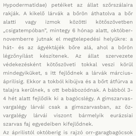
Hypodermatidae) petéiket az állat szőrszálaira
rakják. A kikelő lárvák a bőrön áthatolva a bőr
alatti vagy izmok közötti kötőszövetben
„csigatempóban”, mintegy 6 hónap alatt, október-
novemberre jutnak el megtelepedési helyükre: a
hát- és az ágyéktájék bőre alá, ahol a bőrön
légzőnyílást készítenek. Az állat szervezete
védekezésként kötőszöveti tokkal veszi körül
mindegyiküket, s itt fejlődnek a lárvák március-
áprilisig. Ekkor a tokból kibújva és a bőrt átfúrva a
talajra kerülnek, s ott bebábozódnak. A bábból 3-
4 hét alatt fejlődik ki a bagócslégy. A gímszarvas-
vargalégy lárvái csak a gímszarvasban, az őz-
vargalégy lárvái viszont bármelyik eurázsiai
szarvas faj egyedeiben kifejlődnek.
Az áprilistól októberig is rajzó orr-garagbagócsok