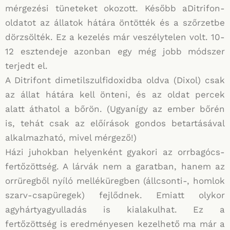
mérgezési tüneteket okozott. Később aDitrifon-
oldatot az állatok hátára öntötték és a szőrzetbe
dörzsölték. Ez a kezelés már veszélytelen volt. 10-
12 esztendeje azonban egy még jobb módszer
terjedt el.
A Ditrifont dimetilszulfidoxidba oldva (Dixol) csak
az állat hátára kell önteni, és az oldat percek
alatt áthatol a bőrön. (Ugyanígy az ember bőrén
is, tehát csak az előírások gondos betartásával
alkalmazható, mivel mérgező!)
Házi juhokban helyenként gyakori az orrbagócs-
fertőzöttség. A lárvák nem a garatban, hanem az
orrüregből nyíló melléküregben (állcsonti-, homlok
szarv-csapüregek) fejlődnek. Emiatt olykor
agyhártyagyulladás is kialakulhat. Ez a
fertőzöttség is eredményesen kezelhető ma már a