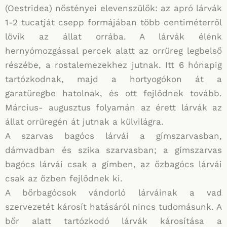
(Oestridea) nőstényei elevenszülők: az apró lárvák
1-2 tucatját csepp formájában több centiméterről
lövik az állat orrába. A lárvák élénk
hernyómozgással percek alatt az orrüreg legbelső
részébe, a rostalemezekhez jutnak. Itt 6 hónapig
tartózkodnak, majd a hortyogókon át a
garatüregbe hatolnak, és ott fejlődnek tovább.
Március- augusztus folyamán az érett lárvák az
állat orrüregén át jutnak a külvilágra.
A szarvas bagócs lárvái a gímszarvasban,
dámvadban és szika szarvasban; a gímszarvas
bagócs lárvái csak a gímben, az őzbagócs lárvái
csak az őzben fejlődnek ki.
A bőrbagócsok vándorló lárváinak a vad
szervezetét károsít hatásáról nincs tudomásunk. A
bőr alatt tartózkodó lárvák károsítása a