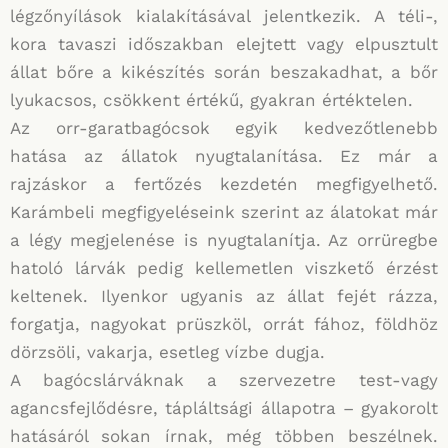
légzőnyílások kialakításával jelentkezik. A téli-,
kora tavaszi időszakban elejtett vagy elpusztult
állat bőre a kikészítés során beszakadhat, a bőr
lyukacsos, csökkent értékű, gyakran értéktelen.
Az orr-garatbagócsok egyik kedvezőtlenebb
hatása az állatok nyugtalanítása. Ez már a
rajzáskor a fertőzés kezdetén megfigyelhető.
Karámbeli megfigyeléseink szerint az álatokat már
a légy megjelenése is nyugtalanítja. Az orrüregbe
hatoló lárvák pedig kellemetlen viszkető érzést
keltenek. Ilyenkor ugyanis az állat fejét rázza,
forgatja, nagyokat prüszköl, orrát fához, földhöz
dörzsöli, vakarja, esetleg vízbe dugja.
A bagócslárváknak a szervezetre test-vagy
agancsfejlődésre, tápláltsági állapotra – gyakorolt
hatásáról sokan írnak, még többen beszélnek.