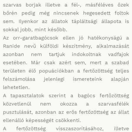
szarvas borjak illetve a fél-, másféléves őzek
bőrén pedig még nincsenek hegesedett foltok
sem. Ilyenkor az állatok tápláltsági állapota is
sokkal jobb, mint később.
Az orr-garatbagócsok ellen jó hatékonyságú a
Ranide nevű külföldi készítmény, alkalmazását
azonban nem tartjuk indokoltnak vadfajok
esetében. Már csak azért sem, mert a szabad
területen élő popuációkban a fertőzöttség teljes
felszámolása jelenlegi ismereteink alapján
lehetetlen.
A tapasztalatok szerint a bagócs fertőzöttség
közvetlenül nem okozza a szarvasfélék
pusztulását, azonban az erős fertőzöttség az állat
ellenálló képességét csökkenti.
A fertőzöttség visszaszorításához, illetve