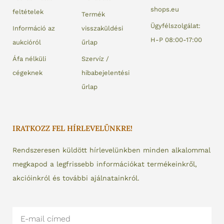
shops.eu
feltételek
Termék
Ügyfélszolgálat:
Információ az
visszaküldési
H-P 08:00-17:00
aukcióról
űrlap
Áfa nélküli
Szervíz /
cégeknek
hibabejelentési
űrlap
IRATKOZZ FEL HÍRLEVELÜNKRE!
Rendszeresen küldött hírlevelünkben minden alkalommal
megkapod a legfrissebb információkat termékeinkről,
akcióinkról és további ajálnatainkról.
Email