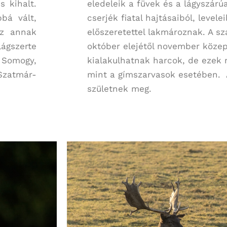
 kihalt.
eledeleik a füvek és a lágyszárú
bbá vált,
cserjék fiatal hajtásaiból, levelei
Ez annak
előszeretettel lakmároznak. A s
lágszerte
október elejétől november közepé
 Somogy,
kialakulhatnak harcok, de ezek 
Szatmár-
mint a gímszarvasok esetében. A
születnek meg.