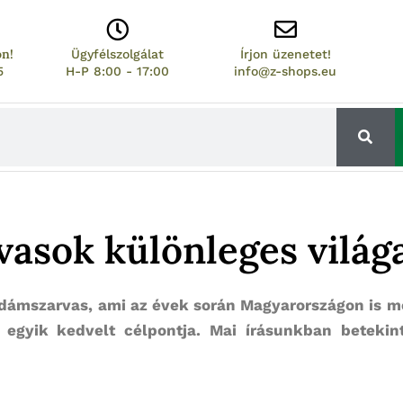
on!
Ügyfélszolgálat
Írjon üzenetet!
5
H-P 8:00 - 17:00
info@z-shops.eu
asok különleges világ
i dámszarvas, ami az évek során Magyarországon is 
 egyik kedvelt célpontja. Mai írásunkban beteki