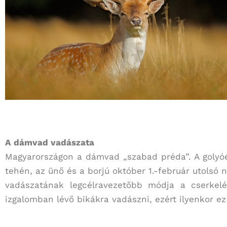
A dámvad vadászata
Magyarországon a dámvad „szabad préda”. A golyóére
tehén, az ünő és a borjú október 1.-február utolsó
vadászatának legcélravezetőbb módja a cserkelé
izgalomban lévő bikákra vadászni, ezért ilyenkor ez