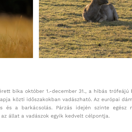
tt bika október 1.-december 31., a hibás trófeájú bi
 napja közti időszakokban vadászható. Az európai dám
s és a barkácsolás. Párzás idején szinte egész n
 az állat a vadászok egyik kedvelt célpontja.