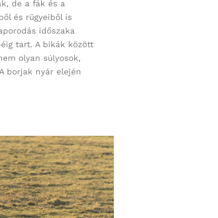
ak, de a fák és a
ből és rügyeiből is
zaporodás időszaka
ig tart. A bikák között
nem olyan súlyosok,
 borjak nyár elején