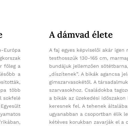
e
A dámvad élete
-Európa
A faj egyes képviselői akár ige
égkorszak
testhosszúk 130-165 cm, marmag
r főleg a
bundájuk jellemzően sötétbarna,
Később a
„díszítenek”. A bikák agancsa je
tották,
gímszarvasokétől. A társadalmu
ópa több
szarvasokhoz. Családokba tagoz
l sokfelé
a bikák az üzekedési időszakon k
Egyesült
keresnek fel. A tehenek általába
olyamatos
ugyanabban a csoportban élik le
rikában,
kétéves korukban zavarják el a 