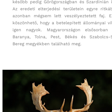
később pedig Görögországban és Szardínián is
Az eredeti elterjedési területein egyre ritká
azonban mégsem lett veszélyeztetett faj. 
köszönhető, hogy a betelepített állományai vi
igen nagyok. Magyarországon elsősorban
Baranya, Tolna, Pest, Békés és Szabolcs-
Bereg megyékben található meg.