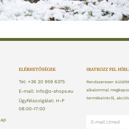
ELÉRHETŐSÉGEK
IRATKOZZ FEL HÍR
Tel: +36 20 959 6375
Rendszeresen küldöt
alkalommal megkapod 
E-mail: info@z-shops.eu
termékeinkről, akciói
Ügyfélszolgálat: H-P
08:00-17:00
Email
lap