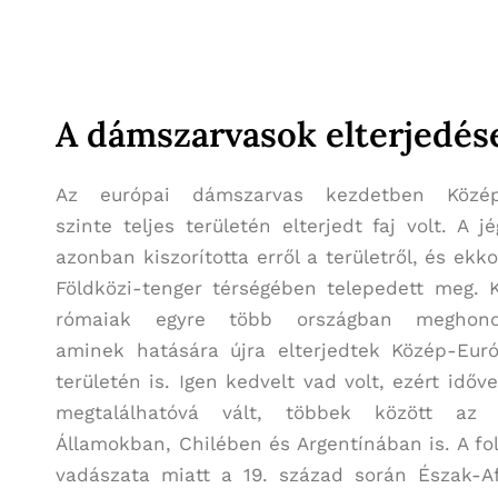
A dámszarvasok elterjedés
Az európai dámszarvas kezdetben Közép
szinte teljes területén elterjedt faj volt. A j
azonban kiszorította erről a területről, és ekko
Földközi-tenger térségében telepedett meg. 
rómaiak egyre több országban meghonosí
aminek hatására újra elterjedtek Közép-Eur
területén is. Igen kedvelt vad volt, ezért időve
megtalálhatóvá vált, többek között az 
Államokban, Chilében és Argentínában is. A f
vadászata miatt a 19. század során Észak-Af