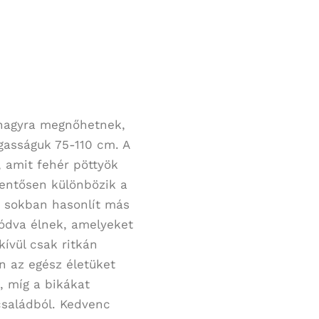
n nagyra megnőhetnek,
asságuk 75-110 cm. A
 amit fehér pöttyök
lentősen különbözik a
k sokban hasonlít más
ódva élnek, amelyeket
ívül csak ritkán
n az egész életüket
, míg a bikákat
családból. Kedvenc