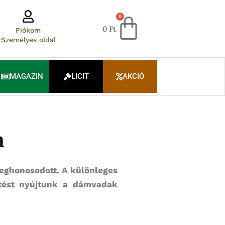
Kosár
0
0
Ft
Fiókom
Személyes oldal
MAGAZIN
LICIT
AKCIÓ
a
meghonosodott. A különleges
ntést nyújtunk a dámvadak