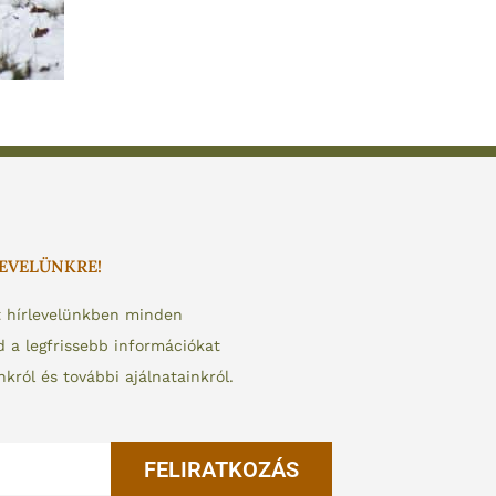
LEVELÜNKRE!
t hírlevelünkben minden
a legfrissebb információkat
nkról és további ajálnatainkról.
FELIRATKOZÁS