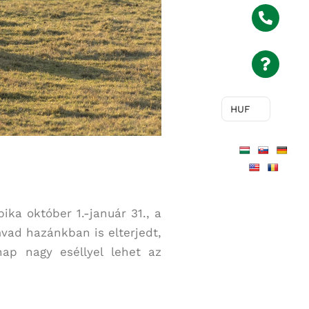
HUF
ka október 1.-január 31., a
vad hazánkban is elterjedt,
ap nagy eséllyel lehet az