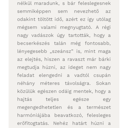
nélkül maradunk, s bár feleslegesnek
semmiképpen sem nevezhető az
odakint töltött idő, azért ez így utólag
mégsem valami megnyugtató. A régi
nagy vadászok úgy tartották, hogy a
becserkészés talán még fontosabb,
lényegesebb „szeánsz” is, mint maga
az elejtés, hiszen a ravaszt már bárki
megtudja húzni, az ideget nem nagy
feladat elengedni a vadtól csupán
néhány méteres távolságra. Sokan
közülük egészen odáig mentek, hogy a
hajtás teljes egésze egy
megengedhetetlen és a természet
harmóniájába beavatkozó, felesleges
erőfitogtatás. Nehéz határt húzni a