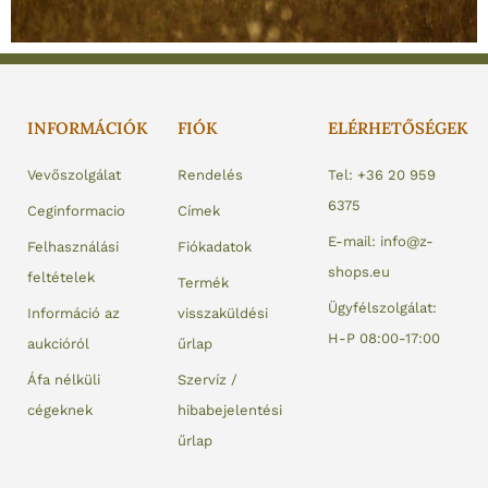
INFORMÁCIÓK
FIÓK
ELÉRHETŐSÉGEK
Vevőszolgálat
Rendelés
Tel: +36 20 959
6375
Ceginformacio
Címek
E-mail: info@z-
Felhasználási
Fiókadatok
shops.eu
feltételek
Termék
Ügyfélszolgálat:
Információ az
visszaküldési
H-P 08:00-17:00
aukcióról
űrlap
Áfa nélküli
Szervíz /
cégeknek
hibabejelentési
űrlap