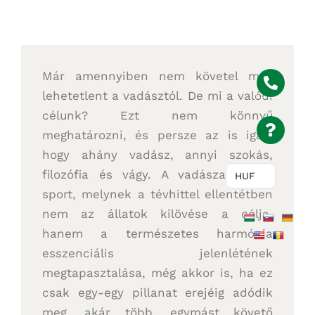
Már amennyiben nem követel meg
lehetetlent a vadásztól. De mi a valódi
célunk? Ezt nem könnyű
meghatározni, és persze az is igaz,
hogy ahány vadász, annyi szokás,
filozófia és vágy. A vadászat olyan
HUF
sport, melynek a tévhittel ellentétben
nem az állatok kilövése a célja,
hanem a természetes harmónia
esszenciális jelenlétének
megtapasztalása, még akkor is, ha ez
csak egy-egy pillanat erejéig adódik
meg, akár több, egymást követő