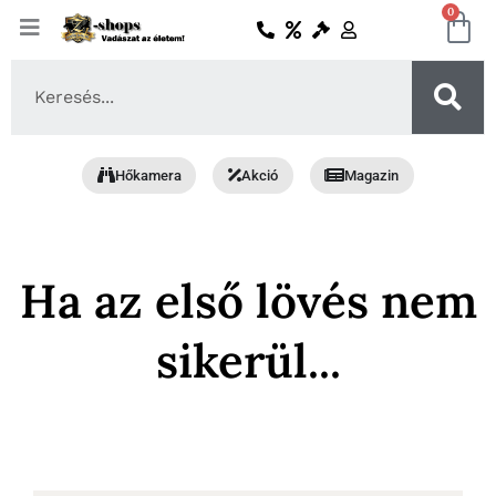
Skip
0
Ko
to
content
Search
...
Hőkamera
Akció
Magazin
Ha az első lövés nem
sikerül...