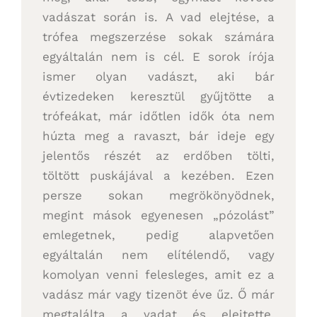
vadászat során is. A vad elejtése, a
trófea megszerzése sokak számára
egyáltalán nem is cél. E sorok írója
ismer olyan vadászt, aki bár
évtizedeken keresztül gyűjtötte a
trófeákat, már időtlen idők óta nem
húzta meg a ravaszt, bár ideje egy
jelentős részét az erdőben tölti,
töltött puskájával a kezében. Ezen
persze sokan megrökönyödnek,
megint mások egyenesen „pózolást”
emlegetnek, pedig alapvetően
egyáltalán nem elítélendő, vagy
komolyan venni felesleges, amit ez a
vadász már vagy tizenöt éve űz. Ő már
megtalálta a vadat és elejtette.