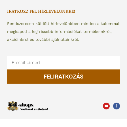
IRATKOZZ FEL HÍRLEVELÜNKRE!
Rendszeresen küldött hírlevelünkben minden alkalommal
megkapod a legfrissebb információkat termékeinkről,
akcióinkról és további ajálnatainkról.
Email
FELIRATKOZÁS
Y
F
o
a
u
c
t
e
u
b
b
o
e
o
k