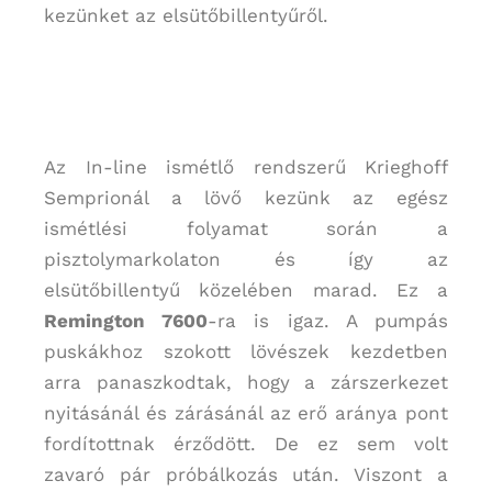
kezünket az elsütőbillentyűről.
Az In-line ismétlő rendszerű Krieghoff
Semprionál a lövő kezünk az egész
ismétlési folyamat során a
pisztolymarkolaton és így az
elsütőbillentyű közelében marad. Ez a
Remington 7600
-ra is igaz. A pumpás
puskákhoz szokott lövészek kezdetben
arra panaszkodtak, hogy a zárszerkezet
nyitásánál és zárásánál az erő aránya pont
fordítottnak érződött. De ez sem volt
zavaró pár próbálkozás után. Viszont a