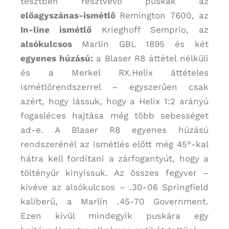
tesztben résztvevő puskák az
előagyszánas-ismétlő
Remington 7600, az
In-line ismétlő
Krieghoff Semprio, az
alsókulcsos
Marlin GBL 1895 és két
egyenes húzású:
a Blaser R8 áttétel nélküli
és a Merkel RX.Helix áttételes
ismétlőrendszerrel – egyszerűen csak
azért, hogy lássuk, hogy a Helix 1:2 arányú
fogasléces hajtása még több sebességet
ad-e. A Blaser R8 egyenes húzású
rendszerénél az ismétlés előtt még 45°-kal
hátra kell fordítani a zárfogantyút, hogy a
töltényűr kinyissuk. Az összes fegyver –
kivéve az alsókulcsos – .30-06 Springfield
kaliberű, a Marlin .45-70 Government.
Ezen kívül mindegyik puskára egy