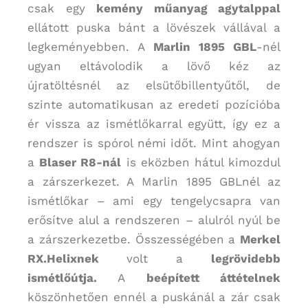
csak egy
kemény műanyag agytalppal
ellátott puska bánt a lövészek vállával a
legkeményebben. A
Marlin 1895 GBL
-nél
ugyan eltávolodik a lövő kéz az
újratöltésnél az elsütőbillentyűtől, de
szinte automatikusan az eredeti pozícióba
ér vissza az ismétlőkarral együtt, így ez a
rendszer is spórol némi időt. Mint ahogyan
a
Blaser R8-nál
is eközben hátul kimozdul
a zárszerkezet. A Marlin 1895 GBLnél az
ismétlőkar – ami egy tengelycsapra van
erősítve alul a rendszeren – alulról nyúl be
a zárszerkezetbe. Összességében a
Merkel
RX.Helixnek
volt a
legrövidebb
ismétlőútja.
A
beépített áttételnek
köszönhetően ennél a puskánál a zár csak