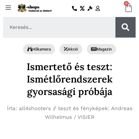
Skip
0
Ko
to
content
Search
...
Hőkamera
Akció
Magazin
Ismertető és teszt:
Ismétlőrendszerek
gyorsasági próbája
Írta: all4shooters // teszt és fényképek: Andreas
Wilhelmus / VISIER