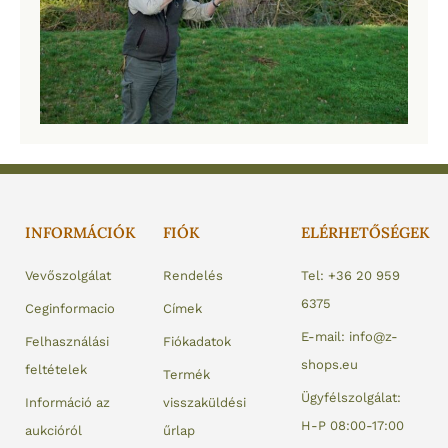
INFORMÁCIÓK
FIÓK
ELÉRHETŐSÉGEK
Vevőszolgálat
Rendelés
Tel: +36 20 959
6375
Ceginformacio
Címek
E-mail: info@z-
Felhasználási
Fiókadatok
shops.eu
feltételek
Termék
Ügyfélszolgálat:
Információ az
visszaküldési
H-P 08:00-17:00
aukcióról
űrlap