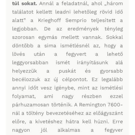
túl sokat.
Annál a feladatnál, ahol „három
találatot kellett leadni lehetőleg rövid idő
alatt” a Krieghoff Semprio teljesített a
legjobban. De az eredmények tényleg
szorosan egymás mellett vannak. Sokkal
döntőbb a sima ismétlésnél az, hogy a
lövés után a fegyvert a lehető
leggyorsabban ismét irányításunk alá
helyezzük a puskát és gyorsabb
becélozzuk az új célpontot. Ez legalább
annyi időt vesz igénybe, mint az ismétlési
folyamat, ami nagy részben ezzel
párhuzamosan történik. A Remington 7600-
nál a töltény bevezetéséhez az előágyszánt
előre, a kivetéshez hátra kell húzni. Erre
nagyon jól alkalmas a fegyver