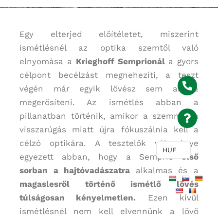
Egy elterjed előítéletet, miszerint
ismétlésnél az optika szemtől való
elnyomása a
Krieghoff Semprionál
a gyors
célpont becélzást megnehezíti, a teszt
végén már egyik lövész sem akarta
megerősíteni. Az ismétlés abban a
pillanatban történik, amikor a szemnek a
visszarúgás miatt újra fókuszálnia kell a
célzó optikára. A tesztelők véleménye
HUF
egyezett abban, hogy a Semprio
első
sorban a hajtóvadászatra
alkalmas és a
magaslesről történő ismétlő lövés
túlságosan kényelmetlen.
Ezen kívül
ismétlésnél nem kell elvennünk a lövő