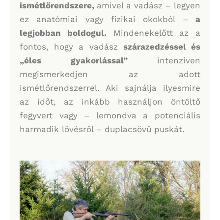
ismétlőrendszere,
amivel a vadász – legyen
ez anatómiai vagy fizikai okokból –
a
legjobban boldogul.
Mindenekelőtt az a
fontos, hogy a vadász
szárazedzéssel és
„éles gyakorlással”
intenzíven
megismerkedjen az adott
ismétlőrendszerrel. Aki sajnálja ilyesmire
az időt, az inkább használjon öntöltő
fegyvert vagy – lemondva a potenciális
harmadik lövésről – duplacsövű puskát.