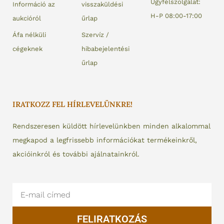
Ügyfélszolgálat:
Információ az
visszaküldési
H-P 08:00-17:00
aukcióról
űrlap
Áfa nélküli
Szervíz /
cégeknek
hibabejelentési
űrlap
IRATKOZZ FEL HÍRLEVELÜNKRE!
Rendszeresen küldött hírlevelünkben minden alkalommal
megkapod a legfrissebb információkat termékeinkről,
akcióinkról és további ajálnatainkról.
Email
FELIRATKOZÁS