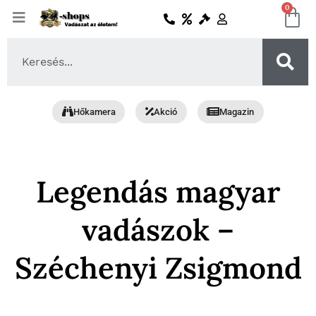
Skip
0
Ko
to
content
Search
...
Hőkamera
Akció
Magazin
Legendás magyar
vadászok –
Széchenyi Zsigmond