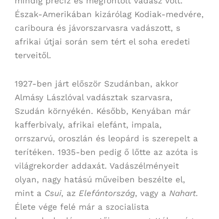
mindig precíz és megfontolt vadász volt.
Észak-Amerikában kizárólag Kodiak-medvére,
cariboura és jávorszarvasra vadászott, s
afrikai útjai során sem tért el soha eredeti
terveitől.
1927-ben járt először Szudánban, akkor
Almásy Lászlóval vadásztak szarvasra,
Szudán környékén. Később, Kenyában már
kafferbivaly, afrikai elefánt, impala,
orrszarvú, oroszlán és leopárd is szerepelt a
terítéken. 1935-ben pedig ő lőtte az azóta is
világrekorder addaxát. Vadászélményeit
olyan, nagy hatású műveiben beszélte el,
mint a
Csui
, az
Elefántország
, vagy a
Nahart.
Élete vége felé már a szocialista