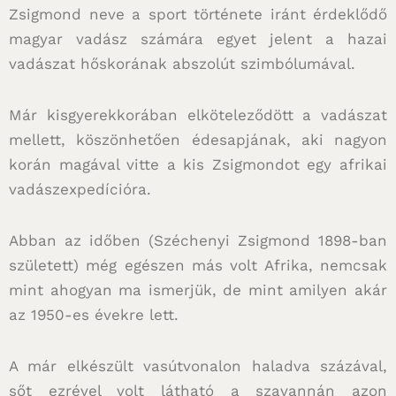
Zsigmond neve a sport története iránt érdeklődő
magyar vadász számára egyet jelent a hazai
vadászat hőskorának abszolút szimbólumával.
Már kisgyerekkorában elköteleződött a vadászat
mellett, köszönhetően édesapjának, aki nagyon
korán magával vitte a kis Zsigmondot egy afrikai
vadászexpedícióra.
Abban az időben (Széchenyi Zsigmond 1898-ban
született) még egészen más volt Afrika, nemcsak
mint ahogyan ma ismerjük, de mint amilyen akár
az 1950-es évekre lett.
A már elkészült vasútvonalon haladva százával,
sőt ezrével volt látható a szavannán azon