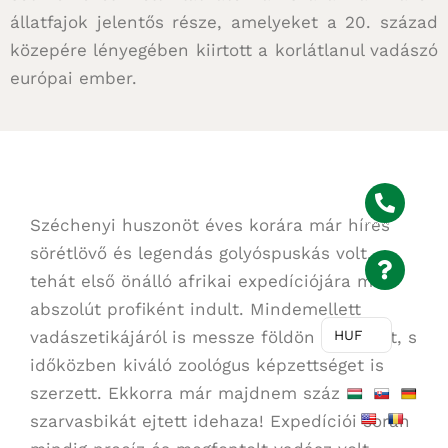
állatfajok jelentős része, amelyeket a 20. század
közepére lényegében kiirtott a korlátlanul vadászó
európai ember.
Széchenyi huszonöt éves korára már híres
sörétlövő és legendás golyóspuskás volt,
tehát első önálló afrikai expedíciójára már
abszolút profiként indult. Mindemellett
HUF
vadászetikájáról is messze földön híres lett, s
időközben kiváló zoológus képzettséget is
szerzett. Ekkorra már majdnem száz
szarvasbikát ejtett idehaza! Expedíciói során