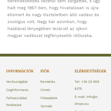
berendezkedés vezetői sem zargatták, s úgy
halt meg 1967-ben, hogy hivatalosan is újra
elismert és nagy tiszteletben álló vadász és
zoológus volt. Nagy kár azonban, hogy
halálával lényegében lezárult az újkori
magyar vadászat legfényesebb időszaka.
INFORMÁCIÓK
FIÓK
ELÉRHETŐSÉGEK
Vevőszolgálat
Rendelés
Tel: +36 20 959
6375
Ceginformacio
Címek
E-mail: info@z-
Felhasználási
Fiókadatok
shops.eu
feltételek
Termék