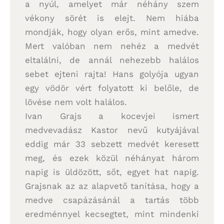
a nyúl, amelyet már néhány szem
vékony sörét is elejt. Nem hiába
mondják, hogy olyan erős, mint amedve.
Mert valóban nem nehéz a medvét
eltalálni, de annál nehezebb halálos
sebet ejteni rajta! Hans golyója ugyan
egy vödör vért folyatott ki belőle, de
lövése nem volt halálos.
Ivan Grajs a kocevjei ismert
medvevadász Kastor nevű kutyájával
eddig már 33 sebzett medvét keresett
meg, és ezek közül néhányat három
napig is üldözött, sőt, egyet hat napig.
Grajsnak az az alapvető tanítása, hogy a
medve csapázásánál a tartás több
eredménnyel kecsegtet, mint mindenki