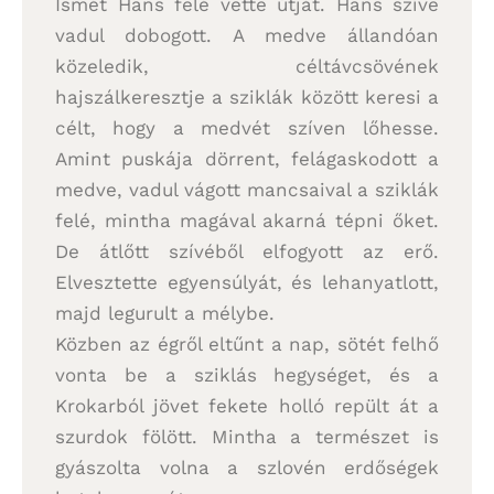
Ismét Hans felé vette útját. Hans szíve
vadul dobogott. A medve állandóan
közeledik, céltávcsövének
hajszálkeresztje a sziklák között keresi a
célt, hogy a medvét szíven lőhesse.
Amint puskája dörrent, felágaskodott a
medve, vadul vágott mancsaival a sziklák
felé, mintha magával akarná tépni őket.
De átlőtt szívéből elfogyott az erő.
Elvesztette egyensúlyát, és lehanyatlott,
majd legurult a mélybe.
Közben az égről eltűnt a nap, sötét felhő
vonta be a sziklás hegységet, és a
Krokarból jövet fekete holló repült át a
szurdok fölött. Mintha a természet is
gyászolta volna a szlovén erdőségek