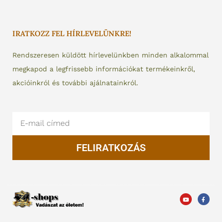
IRATKOZZ FEL HÍRLEVELÜNKRE!
Rendszeresen küldött hírlevelünkben minden alkalommal
megkapod a legfrissebb információkat termékeinkről,
akcióinkról és további ajálnatainkról.
Email
FELIRATKOZÁS
Y
F
o
a
u
c
t
e
u
b
b
o