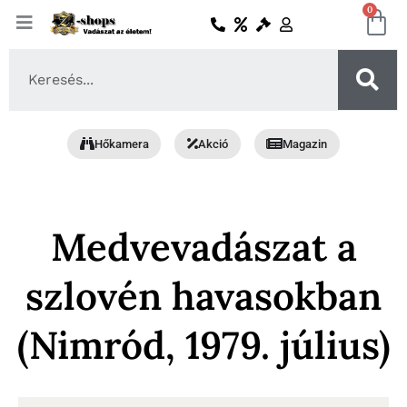
Skip
0
Ko
to
content
Search
...
Hőkamera
Akció
Magazin
Medvevadászat a
szlovén havasokban
(Nimród, 1979. július)