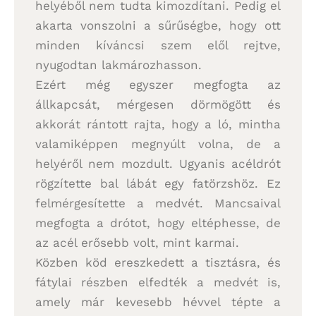
helyéből nem tudta kimozdítani. Pedig el
akarta vonszolni a sűrűségbe, hogy ott
minden kíváncsi szem elől rejtve,
nyugodtan lakmározhasson.
Ezért még egyszer megfogta az
állkapcsát, mérgesen dörmögött és
akkorát rántott rajta, hogy a ló, mintha
valamiképpen megnyúlt volna, de a
helyéről nem mozdult. Ugyanis acéldrót
rögzítette bal lábát egy fatörzshöz. Ez
felmérgesítette a medvét. Mancsaival
megfogta a drótot, hogy eltéphesse, de
az acél erősebb volt, mint karmai.
Közben köd ereszkedett a tisztásra, és
fátylai részben elfedték a medvét is,
amely már kevesebb hévvel tépte a