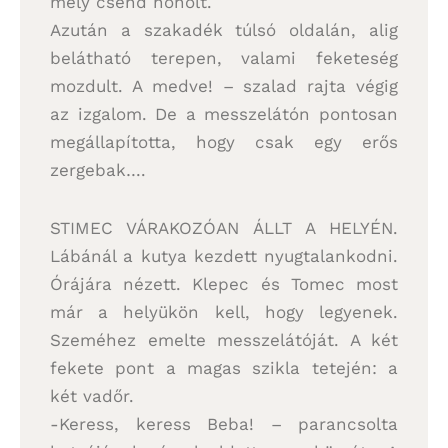
mély csend honolt.
Azután a szakadék túlsó oldalán, alig
belátható terepen, valami feketeség
mozdult. A medve! – szalad rajta végig
az izgalom. De a messzelátón pontosan
megállapította, hogy csak egy erős
zergebak….
STIMEC VÁRAKOZÓAN ÁLLT A HELYÉN.
Lábánál a kutya kezdett nyugtalankodni.
Órájára nézett. Klepec és Tomec most
már a helyükön kell, hogy legyenek.
Szeméhez emelte messzelátóját. A két
fekete pont a magas szikla tetején: a
két vadőr.
-Keress, keress Beba! – parancsolta