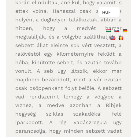
korán elindultak, anélkül, hogy valamit is
ettek volna. Hansszal csak a rálövés
HUF
helyén, a döghelyen találkoztak, abban a
hitben, hogy a medvét hamar
megtalálják, és a völgybe szállíthatják. A
sebzett állat eleinte sok vért vesztett, a
rálövéstől egy kilométernyire feküdt a
hóba, kihűtötte sebeit, és azután tovább
vonult. A seb úgy látszik, ekkor már
majdnem bezáródott, mert a vér ezután
csak csöppenként folyt belőle. A sebzett
vad rendszerint lemegy a völgybe a
vízhez, a medve azonban a Ribjek
hegység sziklás szakadékai felé
iparkodott. A régi vadászregula úgy
parancsolja, hogy minden sebzett vadat