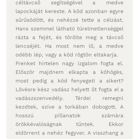
céltávcső segítségével a medve
lapockáját kereste. A köd azonban egyre
sűrűsödött, és nehézzé tette a célzást.
Hans szemmel látható türelmetlenséggel
rázta a fejét, és törölte meg a távcső
lencséjét. Ha most nem lő, a medve
odébb lép, vagy a köd rögtön eltakarja.
Frenket hirtelen nagy izgalom fogta el.
Először majdnem elkapta a köhögés,
most pedig a köd fenyegeti a sikert?
Lövésre kész vadász helyett őt fogta el a
vadászszenvedély. Térdei remegni
kezdtek, szíve a torkában dobogott. A
hosszú pillanatok számára
örökkévalóságnak tűntek. Ekkor
eldörrent a nehéz fegyver. A visszhang a