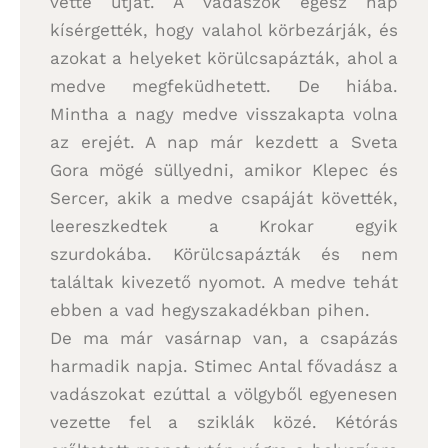
vette útját. A vadászok egész nap
kísérgették, hogy valahol körbezárják, és
azokat a helyeket körülcsapázták, ahol a
medve megfeküdhetett. De hiába.
Mintha a nagy medve visszakapta volna
az erejét. A nap már kezdett a Sveta
Gora mögé süllyedni, amikor Klepec és
Sercer, akik a medve csapáját követték,
leereszkedtek a Krokar egyik
szurdokába. Körülcsapázták és nem
találtak kivezető nyomot. A medve tehát
ebben a vad hegyszakadékban pihen.
De ma már vasárnap van, a csapázás
harmadik napja. Stimec Antal fővadász a
vadászokat ezúttal a völgyből egyenesen
vezette fel a sziklák közé. Kétórás