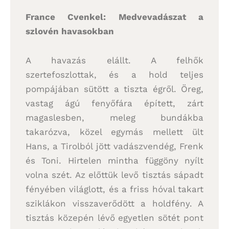
France Cvenkel: Medvevadászat a
szlovén havasokban
A havazás elállt. A felhők
szertefoszlottak, és a hold teljes
pompájában sütött a tiszta égről. Öreg,
vastag ágú fenyőfára épített, zárt
magaslesben, meleg bundákba
takarózva, közel egymás mellett ült
Hans, a Tirolból jött vadászvendég, Frenk
és Toni. Hirtelen mintha függöny nyílt
volna szét. Az előttük levő tisztás sápadt
fényében világlott, és a friss hóval takart
sziklákon visszaverődött a holdfény. A
tisztás közepén lévő egyetlen sötét pont