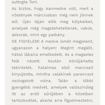
suttogta Toni.
Az biztos, hogy kanmedve volt, mert a
nőstények márciusban még nem jönnek
elő. Újév táján ellik meg kölykeiket,
amelyek még magatehetetlenek, vakok,
akkorák, mint egy patkány.
DE FIGYELEM! A medve ismét megjelent,
ugyanazon a helyen! Megint megállt,
hátsó lábaira emelkedett, és a magasles
felé nézett. Azután körüljártatta
tekintetét, hatalmas első mancsait
kinyújtotta, mintha valakinek parancsot
osztogatott volna. Talán a többi
gyengébb medvét, amelyek valószínűleg
itt az erdő sűrűjében a közelben
tartózkodtak, akarta arra figyelmeztetni,