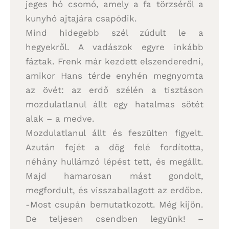
jeges hó csomó, amely a fa törzséről a
kunyhó ajtajára csapódik.
Mind hidegebb szél zúdult le a
hegyekről. A vadászok egyre inkább
fáztak. Frenk már kezdett elszenderedni,
amikor Hans térde enyhén megnyomta
az övét: az erdő szélén a tisztáson
mozdulatlanul állt egy hatalmas sötét
alak – a medve.
Mozdulatlanul állt és feszülten figyelt.
Azután fejét a dög felé fordította,
néhány hullámzó lépést tett, és megállt.
Majd hamarosan mást gondolt,
megfordult, és visszaballagott az erdőbe.
-Most csupán bemutatkozott. Még kijön.
De teljesen csendben legyünk! –