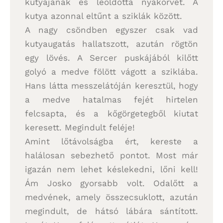
kutyájának és leoldotta nyakörvét. A
kutya azonnal eltűnt a sziklák között.
A nagy csöndben egyszer csak vad
kutyaugatás hallatszott, azután rögtön
egy lövés. A Sercer puskájából kilőtt
golyó a medve fölött vágott a sziklába.
Hans látta messzelátóján keresztül, hogy
a medve hatalmas fejét hirtelen
felcsapta, és a kőgörgetegből kiutat
keresett. Megindult feléje!
Amint lőtávolságba ért, kereste a
halálosan sebezhető pontot. Most már
igazán nem lehet késlekedni, lőni kell!
Ám Josko gyorsabb volt. Odalőtt a
medvének, amely összecsuklott, azután
megindult, de hátsó lábára sántított.