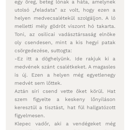
egy öreg, beteg lónak a háta, amelynek
utolsó „feladata” az volt, hogy ezen a
helyen medvecsalétekül szolgáljon. A ló
melletti mély gödröt viszont hó takarta.
Toni, az osilicai vadásztársaság elnöke
oly csendesen, mint a kis hegyi patak
csörgedezése, suttogta:
-Ez itt a döghelyünk. Ide rakjuk ki a
medvének szánt csalétkeket. A magasles
is új. Ezen a helyen még egyetlenegy
medvét sem lőttek.
Aztán síri csend vette őket körül. Hat
szem figyelte a keskeny lőnyíláson
keresztül a tisztást, hat fül hallgatózott
figyelmesen.
Klepec vadőr, aki a vendégeket még