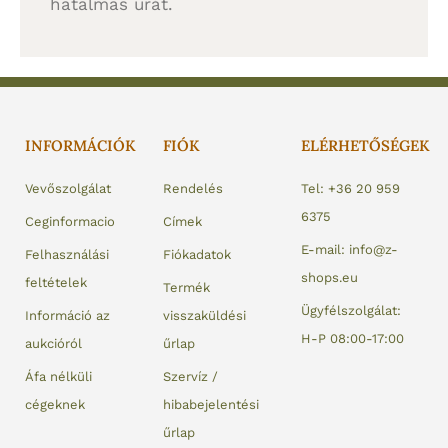
hatalmas urát.
INFORMÁCIÓK
FIÓK
ELÉRHETŐSÉGEK
Vevőszolgálat
Rendelés
Tel: +36 20 959
6375
Ceginformacio
Címek
E-mail: info@z-
Felhasználási
Fiókadatok
shops.eu
feltételek
Termék
Ügyfélszolgálat:
Információ az
visszaküldési
H-P 08:00-17:00
aukcióról
űrlap
Áfa nélküli
Szervíz /
cégeknek
hibabejelentési
űrlap