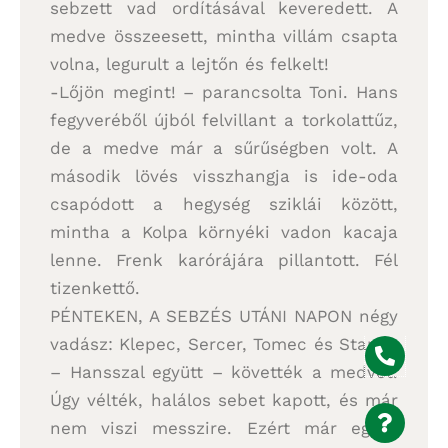
sebzett vad ordításával keveredett. A
medve összeesett, mintha villám csapta
volna, legurult a lejtőn és felkelt!
-Lőjön megint! – parancsolta Toni. Hans
fegyveréből újból felvillant a torkolattűz,
de a medve már a sűrűségben volt. A
második lövés visszhangja is ide-oda
csapódott a hegység sziklái között,
mintha a Kolpa környéki vadon kacaja
lenne. Frenk karórájára pillantott. Fél
tizenkettő.
PÉNTEKEN, A SEBZÉS UTÁNI NAPON négy
vadász: Klepec, Sercer, Tomec és Stanko
– Hansszal együtt – követték a medvét.
Úgy vélték, halálos sebet kapott, és már
nem viszi messzire. Ezért már egész