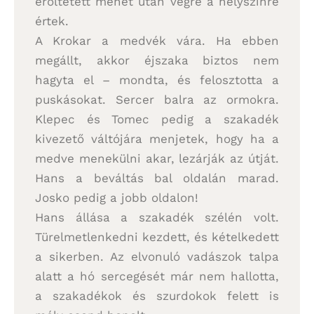
erőltetett menet után végre a helyszínre
értek.
A Krokar a medvék vára. Ha ebben
megállt, akkor éjszaka biztos nem
hagyta el – mondta, és felosztotta a
puskásokat. Sercer balra az ormokra.
Klepec és Tomec pedig a szakadék
kivezető váltójára menjetek, hogy ha a
medve menekülni akar, lezárják az útját.
Hans a beváltás bal oldalán marad.
Josko pedig a jobb oldalon!
Hans állása a szakadék szélén volt.
Türelmetlenkedni kezdett, és kételkedett
a sikerben. Az elvonuló vadászok talpa
alatt a hó sercegését már nem hallotta,
a szakadékok és szurdokok felett is