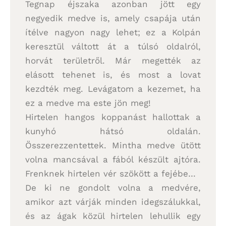
Tegnap éjszaka azonban jött egy
negyedik medve is, amely csapája után
ítélve nagyon nagy lehet; ez a Kolpán
keresztül váltott át a túlsó oldalról,
horvát területről. Már megették az
elásott tehenet is, és most a lovat
kezdték meg. Levágatom a kezemet, ha
ez a medve ma este jön meg!
Hirtelen hangos koppanást hallottak a
kunyhó hátsó oldalán.
Összerezzentettek. Mintha medve ütött
volna mancsával a fából készült ajtóra.
Frenknek hirtelen vér szökött a fejébe…
De ki ne gondolt volna a medvére,
amikor azt várják minden idegszálukkal,
és az ágak közül hirtelen lehullik egy