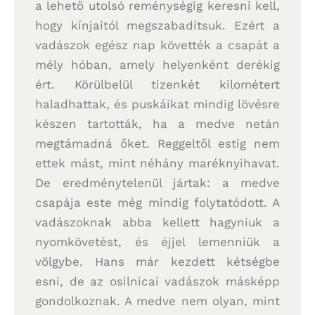
a lehető utolsó reménységig keresni kell,
hogy kínjaitól megszabadítsuk. Ezért a
vadászok egész nap követték a csapát a
mély hóban, amely helyenként derékig
ért. Körülbelül tizenkét kilométert
haladhattak, és puskáikat mindig lövésre
készen tartották, ha a medve netán
megtámadná őket. Reggeltől estig nem
ettek mást, mint néhány maréknyihavat.
De eredménytelenül jártak: a medve
csapája este még mindig folytatódott. A
vadászoknak abba kellett hagyniuk a
nyomkövetést, és éjjel lemenniük a
völgybe. Hans már kezdett kétségbe
esni, de az osilnicai vadászok másképp
gondolkoznak. A medve nem olyan, mint