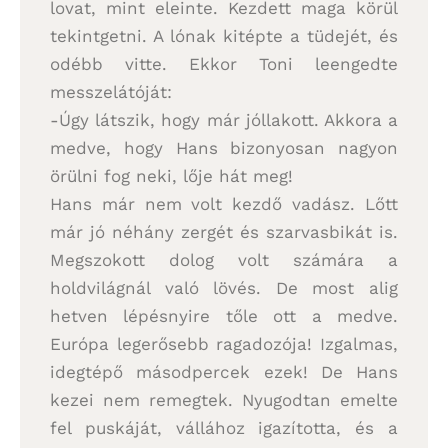
lovat, mint eleinte. Kezdett maga körül
tekintgetni. A lónak kitépte a tüdejét, és
odébb vitte. Ekkor Toni leengedte
messzelátóját:
-Úgy látszik, hogy már jóllakott. Akkora a
medve, hogy Hans bizonyosan nagyon
örülni fog neki, lője hát meg!
Hans már nem volt kezdő vadász. Lőtt
már jó néhány zergét és szarvasbikát is.
Megszokott dolog volt számára a
holdvilágnál való lövés. De most alig
hetven lépésnyire tőle ott a medve.
Európa legerősebb ragadozója! Izgalmas,
idegtépő másodpercek ezek! De Hans
kezei nem remegtek. Nyugodtan emelte
fel puskáját, vállához igazította, és a