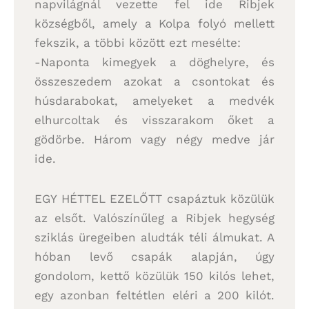
napvilágnál vezette fel ide Ribjek
községből, amely a Kolpa folyó mellett
fekszik, a többi között ezt mesélte:
-Naponta kimegyek a döghelyre, és
összeszedem azokat a csontokat és
húsdarabokat, amelyeket a medvék
elhurcoltak és visszarakom őket a
gödörbe. Három vagy négy medve jár
ide.
EGY HÉTTEL EZELŐTT csapáztuk közülük
az elsőt. Valószínűleg a Ribjek hegység
sziklás üregeiben aludták téli álmukat. A
hóban levő csapák alapján, úgy
gondolom, kettő közülük 150 kilós lehet,
egy azonban feltétlen eléri a 200 kilót.