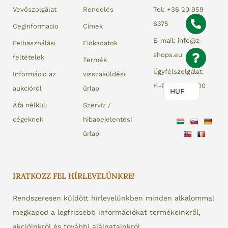
Vevőszolgálat
Rendelés
Tel: +36 20 959
6375
Ceginformacio
Címek
E-mail: info@z-
Felhasználási
Fiókadatok
shops.eu
feltételek
Termék
Ügyfélszolgálat:
Információ az
visszaküldési
H-P 08:00-17:00
aukcióról
űrlap
HUF
Áfa nélküli
Szervíz /
cégeknek
hibabejelentési
űrlap
IRATKOZZ FEL HÍRLEVELÜNKRE!
Rendszeresen küldött hírlevelünkben minden alkalommal
megkapod a legfrissebb információkat termékeinkről,
akcióinkról és további ajálnatainkról.