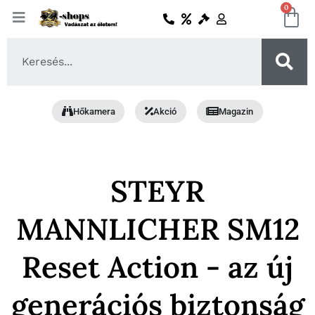
Skip
0
Ko
to
content
Search
...
Hőkamera
Akció
Magazin
STEYR
MANNLICHER SM12
Reset Action - az új
generációs biztonság