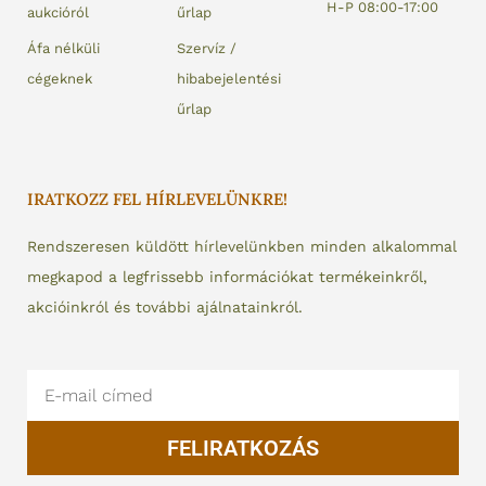
H-P 08:00-17:00
aukcióról
űrlap
Áfa nélküli
Szervíz /
cégeknek
hibabejelentési
űrlap
IRATKOZZ FEL HÍRLEVELÜNKRE!
Rendszeresen küldött hírlevelünkben minden alkalommal
megkapod a legfrissebb információkat termékeinkről,
akcióinkról és további ajálnatainkról.
Email
FELIRATKOZÁS