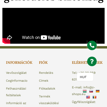
INFORMÁCIÓK
FIÓK
ELÉRHETŐSÉGEK
Vevőszolgálat
Rendelés
Tel: +36 20 959
HUF
6375
Ceginformacio
Címek
E-mail: info@z-
Felhasználási
Fiókadatok
shops.eu
feltételek
Termék
Ügyfélszolgálat:
Információ az
visszaküldési