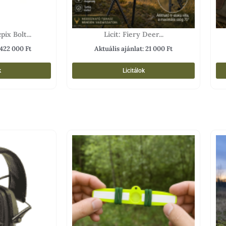
pix Bolt...
Licit: Fiery Deer...
422 000
Ft
Aktuális ajánlat:
21 000
Ft
k
Licitálok