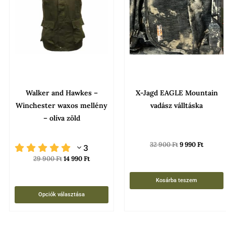
öbb
több
ariációja
variációja
an.
van.
A
áltozatok
változatok
a
ermékoldalon
termékoldalon
Walker and Hawkes –
X-Jagd EAGLE Mountain
álaszthatók
választhatók
Winchester waxos mellény
vadász válltáska
i
ki
– olíva zöld
32 900
Ft
9 990
Ft
3
29 900
Ft
14 990
Ft
Kosárba teszem
Opciók választása