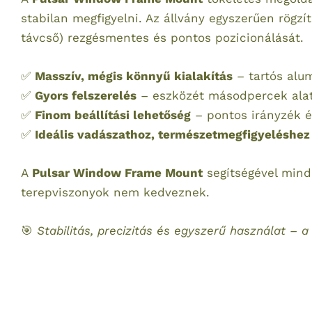
stabilan megfigyelni. Az állvány egyszerűen rögzí
távcső) rezgésmentes és pontos pozicionálását.
✅
Masszív, mégis könnyű kialakítás
– tartós alu
✅
Gyors felszerelés
– eszközét másodpercek alatt
✅
Finom beállítási lehetőség
– pontos irányzék é
✅
Ideális vadászathoz, természetmegfigyeléshez
A
Pulsar Window Frame Mount
segítségével minde
terepviszonyok nem kedveznek.
🎯
Stabilitás, precizitás és egyszerű használat – a