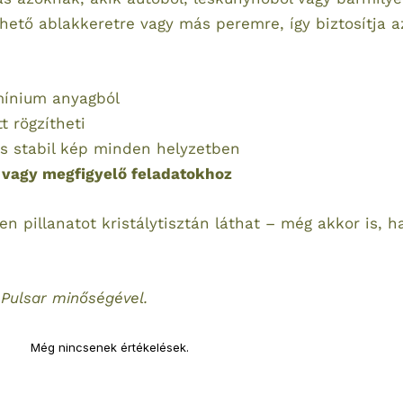
thető ablakkeretre vagy más peremre, így biztosítja 
mínium anyagból
 rögzítheti
s stabil kép minden helyzetben
 vagy megfigyelő feladatokhoz
n pillanatot kristálytisztán láthat – még akkor is, h
 Pulsar minőségével.
Még nincsenek értékelések.