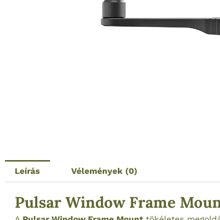
Leírás
Vélemények (0)
Pulsar Window Frame Mount 
A
Pulsar Window Frame Mount
tökéletes megoldá