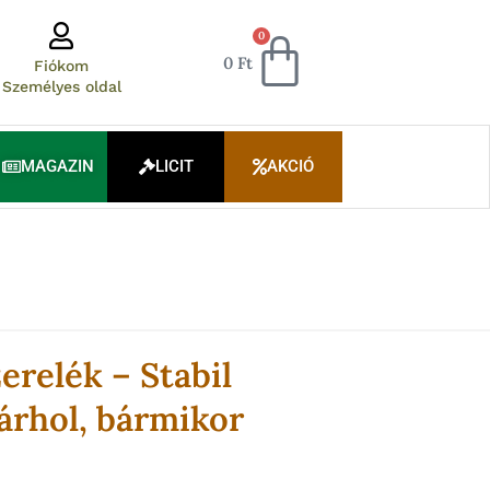
Kosár
0
0
Ft
Fiókom
Személyes oldal
MAGAZIN
LICIT
AKCIÓ
erelék – Stabil
árhol, bármikor
rrent