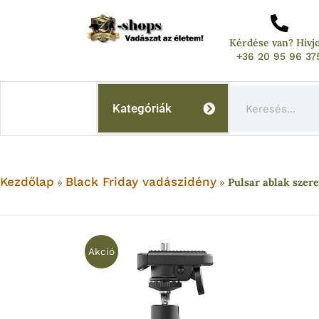
Skip
to
Kérdése van? Hívj
content
+36 20 95 96 37
Keresés
Kategóriák
Kezdőlap
Black Friday vadászidény
»
»
Pulsar ablak szere
Akció