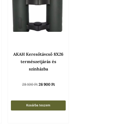
AKAH Keresőtávcső 8X26
természetjárás és
szinházba
28 100
Ft
26 900
Ft
Kosárba teszem