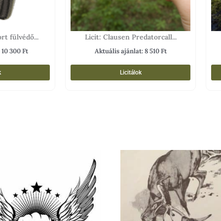
rt fülvédő...
Licit: Clausen Predatorcall...
:
10 300
Ft
Aktuális ajánlat:
8 510
Ft
k
Licitálok