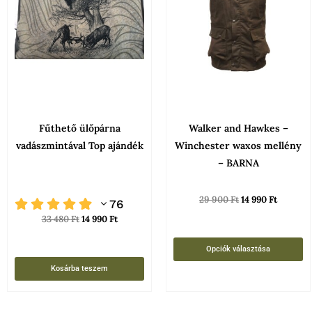
t
v
v
A
v
a
t
Fűthető ülőpárna
Walker and Hawkes –
v
vadászmintával Top ajándék
Winchester waxos mellény
k
– BARNA
29 900
Ft
14 990
Ft
76
33 480
Ft
14 990
Ft
Opciók választása
Kosárba teszem