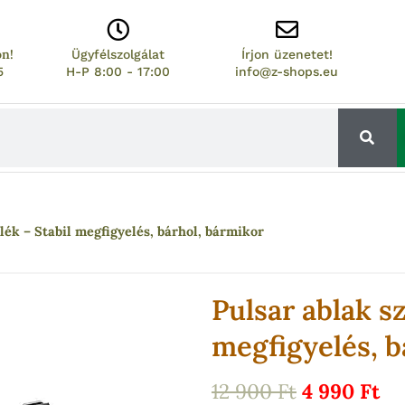
on!
Ügyfélszolgálat
Írjon üzenetet!
5
H-P 8:00 - 17:00
info@z-shops.eu
lék – Stabil megfigyelés, bárhol, bármikor
Pulsar ablak sz
megfigyelés, b
Original
Cu
12 900
Ft
4 990
Ft