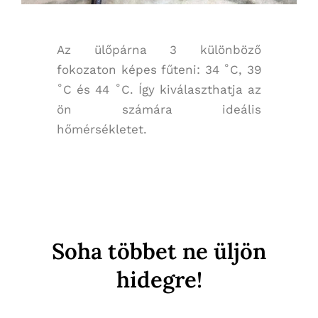
Az ülőpárna 3 különböző
fokozaton képes fűteni: 34 ˚C, 39
˚C és 44 ˚C. Így kiválaszthatja az
ön számára ideális
hőmérsékletet.
Soha többet ne üljön
hidegre!