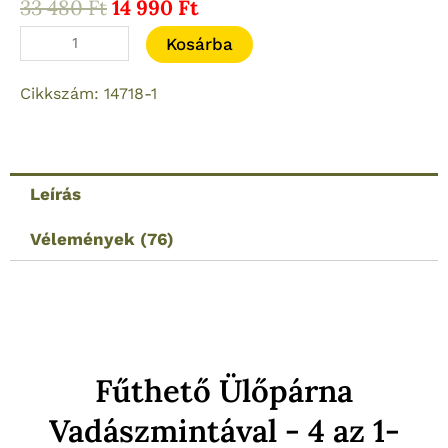
Original
Current
33 480
Ft
14 990
Ft
price
price
Fűthető
Kosárba
was:
is:
ülőpárna
33
14
Cikkszám: 14718-1
vadászmintával
480 Ft.
990 Ft.
Top
ajándék
mennyiség
Leírás
Vélemények (76)
Fűthető Ülőpárna
Vadászmintával - 4 az 1-