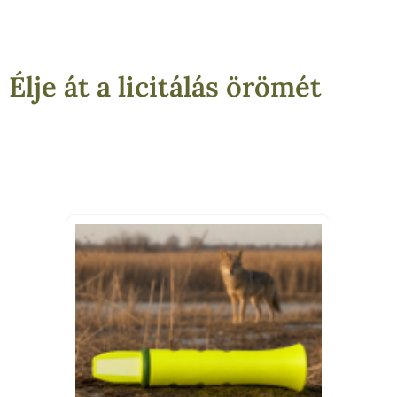
Élje át a licitálás örömét