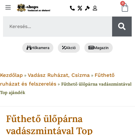
Skip
0
Ko
to
content
Search
...
Hőkamera
Akció
Magazin
Kezdőlap
Vadász Ruházat, Csizma
Fűthető
»
»
ruházat és felszerelés
»
Fűthető ülőpárna vadászmintával
Top ajándék
Fűthető ülőpárna
vadászmintával Top