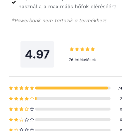
használja a maximális hőfok eléréséért!
*Powerbank nem tartozik a termékhez!
4.97
76 értékelések
74
2
0
0
0