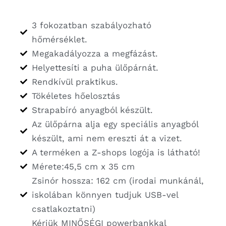
3 fokozatban szabályozható
hőmérséklet.
Megakadályozza a megfázást.
Helyettesíti a puha ülőpárnát.
Rendkívül praktikus.
Tökéletes hőelosztás
Strapabíró anyagból készült.
Az ülőpárna alja egy speciális anyagból
készült, ami nem ereszti át a vizet.
A terméken a Z-shops logója is látható!
Mérete:45,5 cm x 35 cm
Zsinór hossza: 162 cm (irodai munkánál,
iskolában könnyen tudjuk USB-vel
csatlakoztatni)
Kérjük MINŐSÉGI powerbankkal