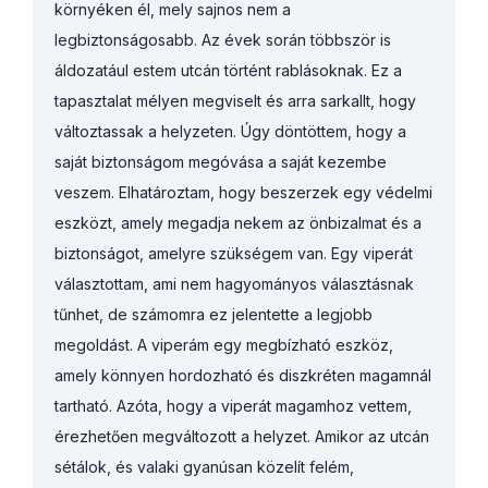
környéken él, mely sajnos nem a
legbiztonságosabb. Az évek során többször is
áldozatául estem utcán történt rablásoknak. Ez a
tapasztalat mélyen megviselt és arra sarkallt, hogy
változtassak a helyzeten. Úgy döntöttem, hogy a
saját biztonságom megóvása a saját kezembe
veszem. Elhatároztam, hogy beszerzek egy védelmi
eszközt, amely megadja nekem az önbizalmat és a
biztonságot, amelyre szükségem van. Egy viperát
választottam, ami nem hagyományos választásnak
tűnhet, de számomra ez jelentette a legjobb
megoldást. A viperám egy megbízható eszköz,
amely könnyen hordozható és diszkréten magamnál
tartható. Azóta, hogy a viperát magamhoz vettem,
érezhetően megváltozott a helyzet. Amikor az utcán
sétálok, és valaki gyanúsan közelít felém,