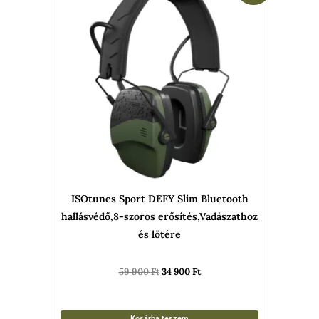
was:
is:
59
34
900 Ft.
900 Ft.
ISOtunes Sport DEFY Slim Bluetooth
hallásvédő,8-szoros erősítés,Vadászathoz
és lötére
59 900
Ft
34 900
Ft
Kosárba teszem