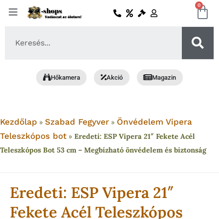
Skip
0
Ko
to
content
Search
...
Hőkamera
Akció
Magazin
Kezdőlap
Szabad Fegyver
Önvédelem Vipera
»
»
Teleszkópos bot
»
Eredeti: ESP Vipera 21″ Fekete Acél
Teleszkópos Bot 53 cm – Megbízható önvédelem és biztonság
Eredeti: ESP Vipera 21″
Fekete Acél Teleszkópos