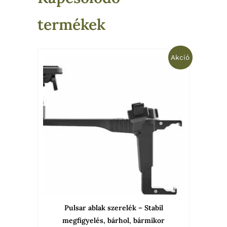
termékek
Original
Current
Akció
price
price
was:
is:
12
4
900 Ft.
990 Ft.
Pulsar ablak szerelék – Stabil
megfigyelés, bárhol, bármikor