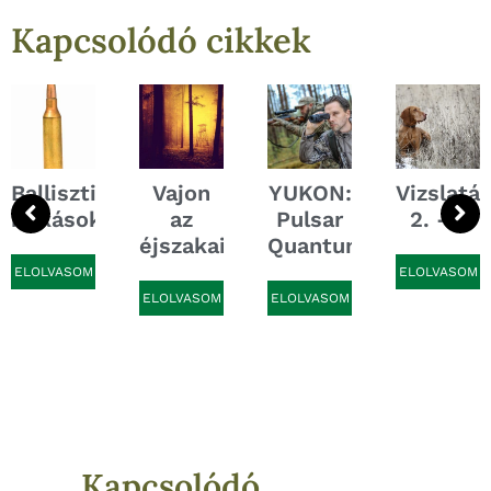
Kapcsolódó cikkek
Ballisztikai
Vajon
YUKON:
Vizslatá
bukások
az
Pulsar
2. -...
éjszakai...
Quantum...
ELOLVASOM
ELOLVASOM
ELOLVASOM
ELOLVASOM
Kapcsolódó