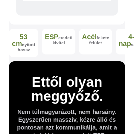
53
ESP
Acél
4
eredeti
fekete
cm
nap
kivitel
felület
nyitott
s
hossz
Ettől olyan
meggyőző.
Nem túlmagyarázott, nem harsány.
Egyszerűen masszív, kézre álló és
pontosan azt kommunikálja, amit a