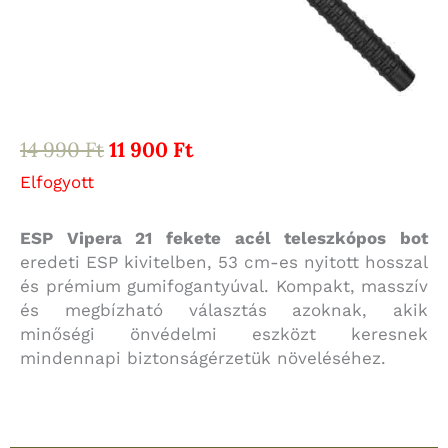
Original
Current
14 990
Ft
11 900
Ft
price
price
Elfogyott
was:
is:
14
11
ESP Vipera 21 fekete acél teleszkópos bot
990 Ft.
900 Ft.
eredeti ESP kivitelben, 53 cm-es nyitott hosszal
és prémium gumifogantyúval. Kompakt, masszív
és megbízható választás azoknak, akik
minőségi önvédelmi eszközt keresnek
mindennapi biztonságérzetük növeléséhez.