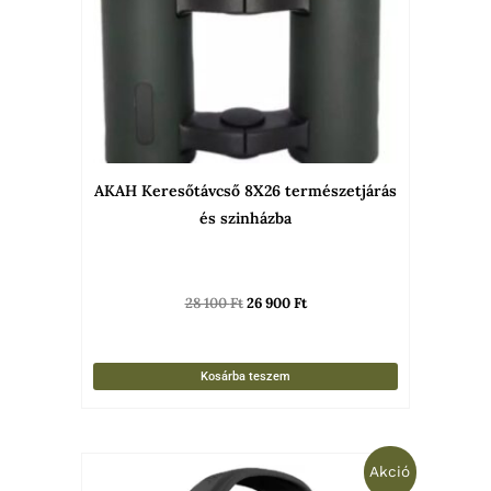
AKAH Keresőtávcső 8X26 természetjárás
és szinházba
28 100
Ft
26 900
Ft
Kosárba teszem
Original
Current
Akció
price
price