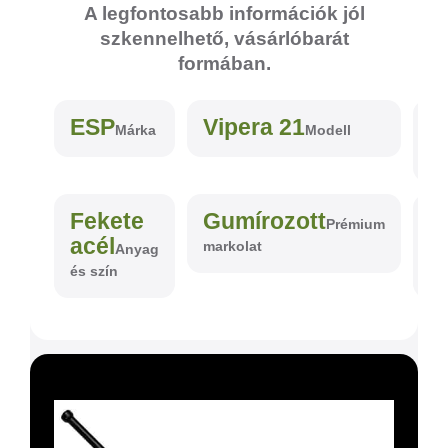
A legfontosabb információk jól
szkennelhető, vásárlóbarát
formában.
ESP
Vipera 21
5
Márka
Modell
c
Fekete
Gumírozott
4
Prémium
acél
m
markolat
Anyag
és szín
id