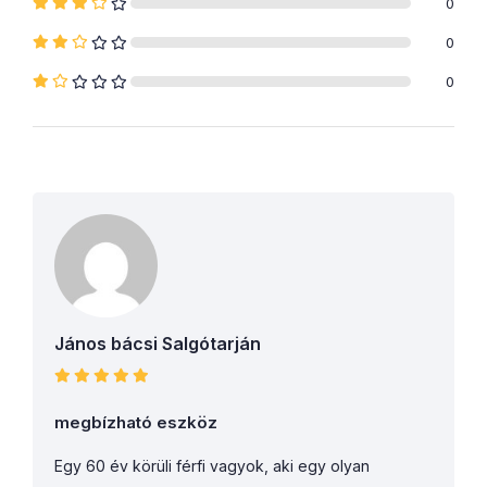
0
0
0
János bácsi Salgótarján
megbízható eszköz
Egy 60 év körüli férfi vagyok, aki egy olyan