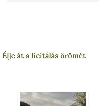
Élje át a licitálás örömét