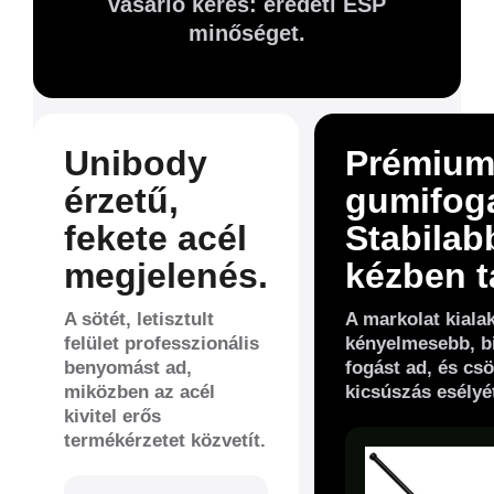
vásárló keres: eredeti ESP
minőséget.
Unibody
Prémiu
érzetű,
gumifog
fekete acél
Stabilab
megjelenés.
kézben t
A sötét, letisztult
A markolat kiala
felület professzionális
kényelmesebb, b
benyomást ad,
fogást ad, és csö
miközben az acél
kicsúszás esélyé
kivitel erős
termékérzetet közvetít.