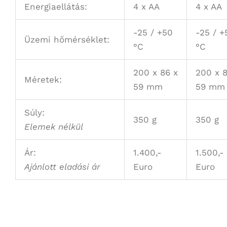
Energiaellátás:
4 x AA
4 x AA
-25 / +50
-25 / +
Üzemi hőmérséklet:
°C
°C
200 x 86 x
200 x 8
Méretek:
59 mm
59 mm
Súly:
350 g
350 g
Elemek nélkül
Ár:
1.400,-
1.500,-
Ajánlott eladási ár
Euro
Euro