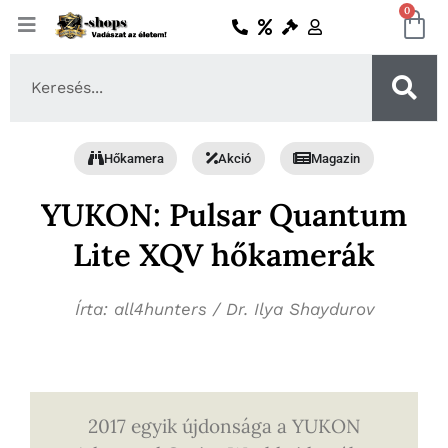
Skip
0
Ko
to
content
Search
...
Hőkamera
Akció
Magazin
YUKON: Pulsar Quantum
Lite XQV hőkamerák
Írta: all4hunters / Dr. Ilya Shaydurov
2017 egyik újdonsága a YUKON