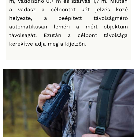
m, vaddisznó 0,7 m és szarvas 1,7 m. Miután
a vadász a célpontot két jelzés közé
helyezte, a beépített távolságmérő
automatikusan leméri a mért objektum
távolságát. Ezután a célpont távolsága
kerekítve adja meg a kijelzőn.