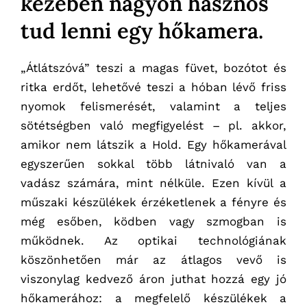
kezében nagyon hasznos
tud lenni egy hőkamera.
„Átlátszóvá” teszi a magas füvet, bozótot és
ritka erdőt, lehetővé teszi a hóban lévő friss
nyomok felismerését, valamint a teljes
sötétségben való megfigyelést – pl. akkor,
amikor nem látszik a Hold. Egy hőkamerával
egyszerűen sokkal több látnivaló van a
vadász számára, mint nélküle. Ezen kívül a
műszaki készülékek érzéketlenek a fényre és
még esőben, ködben vagy szmogban is
működnek. Az optikai technológiának
köszönhetően már az átlagos vevő is
viszonylag kedvező áron juthat hozzá egy jó
hőkamerához: a megfelelő készülékek a