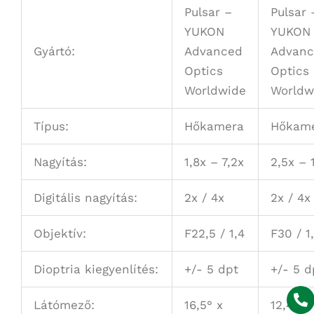
Pulsar –
Pulsar 
YUKON
YUKON
Gyártó:
Advanced
Advan
Optics
Optics
Worldwide
Worldw
Típus:
Hőkamera
Hőkam
Nagyítás:
1,8x – 7,2x
2,5x – 
Digitális nagyítás:
2x / 4x
2x / 4x
Objektív:
F22,5 / 1,4
F30 / 1
Dioptria kiegyenlítés:
+/- 5 dpt
+/- 5 d
Látómező:
16,5° x
12,4° x