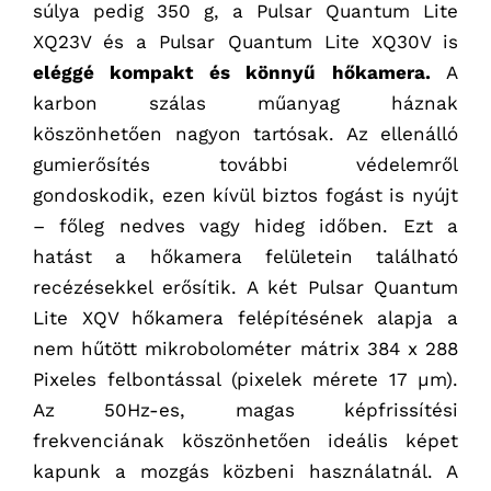
súlya pedig 350 g, a Pulsar Quantum Lite
XQ23V és a Pulsar Quantum Lite XQ30V is
eléggé kompakt és könnyű hőkamera.
A
karbon szálas műanyag háznak
köszönhetően nagyon tartósak. Az ellenálló
gumierősítés további védelemről
gondoskodik, ezen kívül biztos fogást is nyújt
– főleg nedves vagy hideg időben. Ezt a
hatást a hőkamera felületein található
recézésekkel erősítik. A két Pulsar Quantum
Lite XQV hőkamera felépítésének alapja a
nem hűtött mikrobolométer mátrix 384 x 288
Pixeles felbontással (pixelek mérete 17 µm).
Az 50Hz-es, magas képfrissítési
frekvenciának köszönhetően ideális képet
kapunk a mozgás közbeni használatnál. A