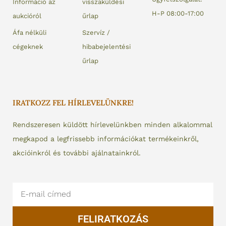
Információ az
visszaküldési
H-P 08:00-17:00
aukcióról
űrlap
Áfa nélküli
Szervíz /
cégeknek
hibabejelentési
űrlap
IRATKOZZ FEL HÍRLEVELÜNKRE!
Rendszeresen küldött hírlevelünkben minden alkalommal
megkapod a legfrissebb információkat termékeinkről,
akcióinkról és további ajálnatainkról.
Email
FELIRATKOZÁS