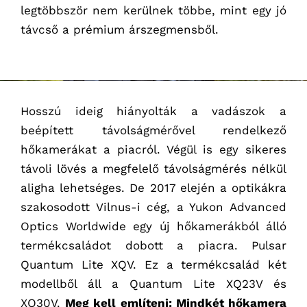
legtöbbször nem kerülnek többe, mint egy jó
távcső a prémium árszegmensből.
Hosszú ideig hiányolták a vadászok a
beépített távolságmérővel rendelkező
hőkamerákat a piacról. Végül is egy sikeres
távoli lövés a megfelelő távolságmérés nélkül
aligha lehetséges. De 2017 elején a optikákra
szakosodott Vilnus-i cég, a Yukon Advanced
Optics Worldwide egy új hőkamerákból álló
termékcsaládot dobott a piacra. Pulsar
Quantum Lite XQV. Ez a termékcsalád két
modellből áll a Quantum Lite XQ23V és
XQ30V.
Meg kell említeni: Mindkét hőkamera