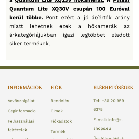
Quantum Lite XQ30V
csupán 100 Euróval
kerül többe.
Pont ezért a jó ár/érték arány
miatt lehetnek ezek a hőkamerák az
árkategóriájukban igazi legtöbbet eladott
siker termékek.
INFORMÁCIÓK
FIÓK
ELÉRHETŐSÉGEK
Vevőszolgálat
Rendelés
Tel: +36 20 959
6375
Ceginformacio
Címek
E-mail: info@z-
Felhasználási
Fiókadatok
shops.eu
feltételek
Termék
Ügyfélszolgálat: