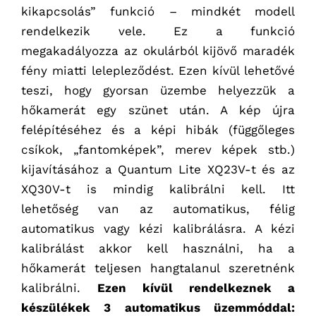
kikapcsolás” funkció – mindkét modell
rendelkezik vele. Ez a funkció
megakadályozza az okulárból kijövő maradék
fény miatti lelepleződést. Ezen kívül lehetővé
teszi, hogy gyorsan üzembe helyezzük a
hőkamerát egy szünet után. A kép újra
felépítéséhez és a képi hibák (függőleges
csíkok, „fantomképek”, merev képek stb.)
kijavításához a Quantum Lite XQ23V-t és az
XQ30V-t is mindig kalibrálni kell. Itt
lehetőség van az automatikus, félig
automatikus vagy kézi kalibrálásra. A kézi
kalibrálást akkor kell használni, ha a
hőkamerát teljesen hangtalanul szeretnénk
kalibrálni.
Ezen kívül rendelkeznek a
készülékek 3 automatikus üzemmóddal: