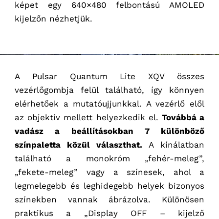
képet egy 640×480 felbontású AMOLED
kijelzőn nézhetjük.
A Pulsar Quantum Lite XQV összes
vezérlőgombja felül található, így könnyen
elérhetőek a mutatóujjunkkal. A vezérlő elől
az objektív mellett helyezkedik el.
Továbbá a
vadász a beállításokban 7 különböző
színpaletta közül választhat.
A kínálatban
található a monokróm „fehér-meleg”,
„fekete-meleg” vagy a színesek, ahol a
legmelegebb és leghidegebb helyek bizonyos
színekben vannak ábrázolva. Különösen
praktikus a „Display OFF – kijelző