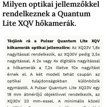
Milyen optikai jellemzőkkel
rendelkeznek a Quantum
Lite XQV hőkamerák.
Térjünk rá a Pulsar Quantum Lite XQV
kőkamerák optikai jellemzőire:
Az XQ23V 1,8x
nagyítással rendelkezik, az XQ30V pedig 2,5x
nagyítással. A 2x vagy 4x digitális nagyítással
a hőkamerák a 7,2x illetve 10x nagyítást
érnek el. A két modell tehát csupán az
optikai tulajdonságokban különbözik
egymástól. A Pulsar Quantum Lite XQ23V egy
18 mm átmérőjű objektívvel rendelkezik, az
XQ30V 23 mm-essel. A minimális közeli