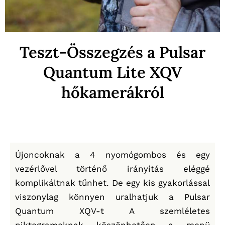
Teszt-Összegzés a Pulsar
Quantum Lite XQV
hőkamerákról
Újoncoknak a 4 nyomógombos és egy
vezérlővel történő irányítás eléggé
komplikáltnak tűnhet. De egy kis gyakorlással
viszonylag könnyen uralhatjuk a Pulsar
Quantum XQV-t A szemléletes
piktogramoknak köszönhetően a menü