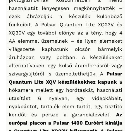
használatát lényegesen megkönnyítették –
ezek ábrázolják a készülék különböző
funkcióit. A Pulsar Quantum Lite XQ23V és
XQ30V egy további előnye az a tény, hogy 4
AA elemmel üzemelnek – és ilyen elemeket
világszerte kaphatunk olcsón bármelyik
áruházban vagy boltban. A készülékeket
alternatívakén egy külső áramforrásról vagy
szivargyújtóról is üzemeltethetjük. A
Pulsar
Quantum Lite XQV készülékekhez kapunk
a
hőkamera mellett egy hordtáskát, használati
utasítást 6 nyelven, egy videokábelt,
nyakpántot, tartalék elem tartót, egy tisztító
kendőt és persze a garancialevelet.
Az
európai piacon a Pulsar 1400 Euróért kínálja
a
Quantum Lite XQ23V hőkamerát.
A
Pulsar