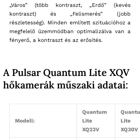
„Város” (több kontraszt, „Erdő” (kevés
kontraszt) és „Felismerés” (jobb
részletesség). Minden említett szituációhoz a
megfelelő üzemmódban optimalizálva van a
fényerő, a kontraszt és az erősítés.
A Pulsar Quantum Lite XQV
hőkamerák műszaki adatai:
Quantum
Quant
Modell:
Lite
Lite
XQ23V
XQ30V