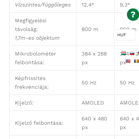
Vízszintes/függőleges
12,4°
9,3°
Megfigyelési
távolság:
800 m
900 m
HUF
1,7m-es objektum
Mikrobolométer
384 x 288
384 x 
felbontása:
px
px
Képfrissítés
50 Hz
50 Hz
frekvenciája:
Kijelző:
AMOLED
AMOLE
640 x 480
640 x 
Kijelző felbontása:
px
px