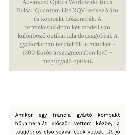
Advanced Optics Worldwide-tól: a
Pulsar Quantum Lite XQV kedvező áru
és kompakt hőkamerák. A
termékcsaládban két modell van
különböző optikai tulajdonságokkal. A
gyakorlatban teszteltük le mindkét –
1500 Eurós árszegmensben lévő –
megfigyelő optikát.
Amikor egy francia gyártó kompakt
hőkameráját először vettem kézbe, a
tulajdonos első szavai ezek voltak:
„Te jó