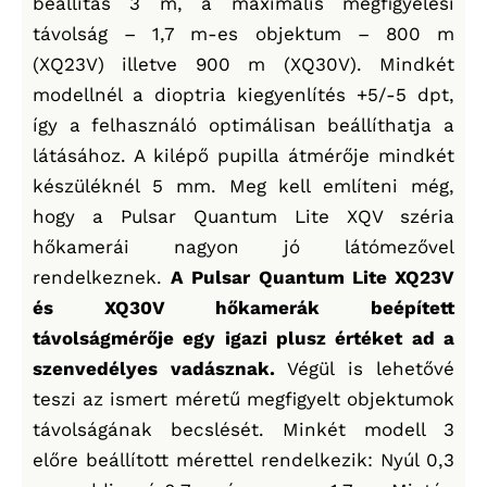
beállítás 3 m, a maximális megfigyelési
távolság – 1,7 m-es objektum – 800 m
(XQ23V) illetve 900 m (XQ30V). Mindkét
modellnél a dioptria kiegyenlítés +5/-5 dpt,
így a felhasználó optimálisan beállíthatja a
látásához. A kilépő pupilla átmérője mindkét
készüléknél 5 mm. Meg kell említeni még,
hogy a Pulsar Quantum Lite XQV széria
hőkamerái nagyon jó látómezővel
rendelkeznek.
A Pulsar Quantum Lite XQ23V
és XQ30V hőkamerák beépített
távolságmérője egy igazi plusz értéket ad a
szenvedélyes vadásznak.
Végül is lehetővé
teszi az ismert méretű megfigyelt objektumok
távolságának becslését. Minkét modell 3
előre beállított mérettel rendelkezik: Nyúl 0,3