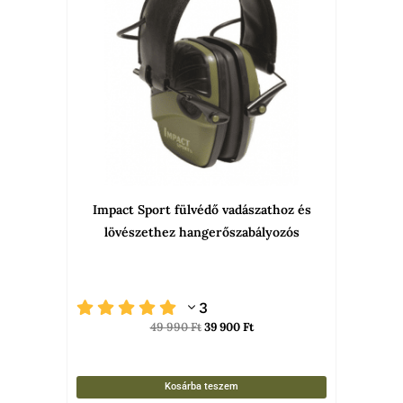
Impact Sport fülvédő vadászathoz és
lövészethez hangerőszabályozós
3
49 990
Ft
39 900
Ft
Kosárba teszem