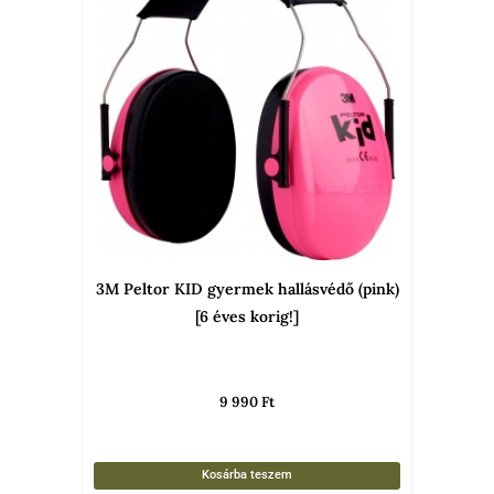
3M Peltor KID gyermek hallásvédő (pink)
[6 éves korig!]
9 990
Ft
Kosárba teszem