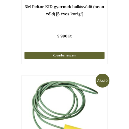
3M Peltor KID gyermek hallásvédő (neon
zöld) [6 éves korig!]
9 990
Ft
Kosárba teszem
Original
Current
Akció
price
price
was:
is:
290 Ft.
149 Ft.