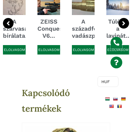
A
ZEISS
A
Túlélni
szarvasagancs
Conquest
századforduló
a
.
bírálata...
V6...
vadászpuskái...
lavinát...
ELOLVASOM
ELOLVASOM
ELOLVASOM
ELOLVASOM
HUF
Kapcsolódó
termékek