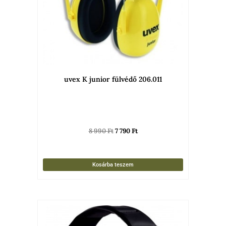
uvex K junior fülvédő 206.011
8 990
Ft
7 790
Ft
Kosárba teszem