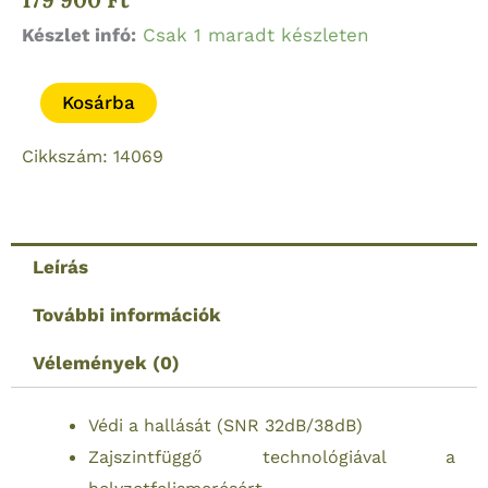
3M™
Készlet infó:
Csak 1 maradt készleten
PELTOR™
EEP-
Kosárba
100
hallásvédő
Cikkszám: 14069
mennyiség
Leírás
További információk
Vélemények (0)
Védi a hallását (SNR 32dB/38dB)
Zajszintfüggő technológiával a