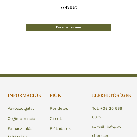
77 490
Ft
Kosárba teszem
INFORMÁCIÓK
FIÓK
ELÉRHETŐSÉGEK
Vevőszolgálat
Rendelés
Tel: +36 20 959
6375
Ceginformacio
Címek
E-mail: info@z-
Felhasználási
Fiókadatok
shops.eu