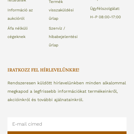
feltételek
Termék
Ügyfélszolgálat:
Információ az
visszaküldési
H-P 08:00-17:00
aukcióról
űrlap
Áfa nélküli
Szervíz /
cégeknek
hibabejelentési
űrlap
IRATKOZZ FEL HÍRLEVELÜNKRE!
Rendszeresen küldött hírlevelünkben minden alkalommal
megkapod a legfrissebb információkat termékeinkről,
akcióinkról és további ajálnatainkról.
Email