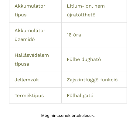
Akkumulátor
Lítium-ion, nem
típus
újratölthető
Akkumulátor
16 óra
üzemidő
Hallásvédelem
Fülbe dugható
típusa
Jellemzők
Zajszintfüggő funkció
Terméktípus
Fülhallgató
Még nincsenek értékelések.