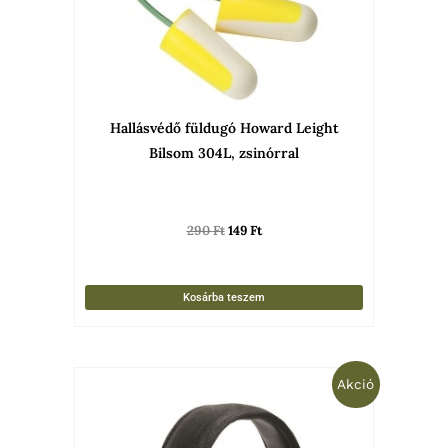
Hallásvédő füldugó Howard Leight
Bilsom 304L, zsinórral
290
Ft
149
Ft
Kosárba teszem
Original
Current
Akció
price
price
was:
is:
49
39
990 Ft.
900 Ft.