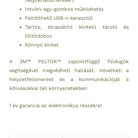
helyzetfelismerésért
Intuitív egy-gombos működtetés
Feltölthető USB-n keresztül
Tartós, strapabíró kivitelű tároló és
töltődoboz
Könnyü kivitel
A 3M™ PELTOR™ zajszintfüggő füldugók
segítségével megvédheti hallását, növelheti a
helyzetfelismerést és a kommunikációját a
kihívásokkal teli környezetekben
1 év garancia az elektronikus részekre!