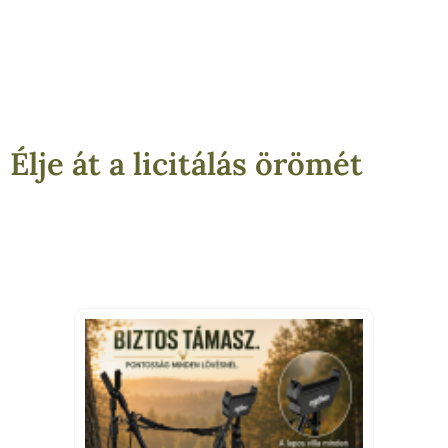
Élje át a licitálás örömét