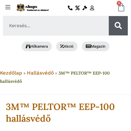
Skip
0
Ko
to
content
Search
...
Hőkamera
Akció
Magazin
Kezdőlap
Hallásvédő
»
»
3M™ PELTOR™ EEP-100
hallásvédő
3M™ PELTOR™ EEP-100
hallásvédő