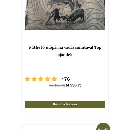
Fűthető ülőpárna vadászmintával Top
ajándék
76
33 480
Ft
14 990
Ft
Kosárba teszem
Original
Current
Ennek
Akció