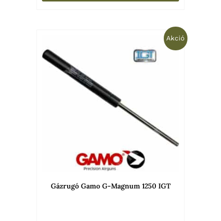
Original
Current
Akció
price
price
was:
is:
39
29
948 Ft.
900 Ft.
Gázrugó Gamo G-Magnum 1250 IGT