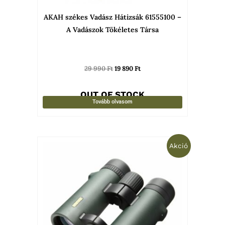
AKAH székes Vadász Hátizsák 61555100 –
A Vadászok Tökéletes Társa
29 990
Ft
19 890
Ft
OUT OF STOCK
Tovább olvasom
Original
Current
Akció
price
price
was:
is:
59
48
900 Ft.
888 Ft.