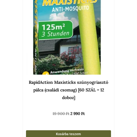
19
2
900 Ft.
990 Ft.
RapidAction Maxisticks szúnyogriasztó
pálca (családi csomag) [60 SZÁL = 12
doboz]
19 900
Ft
2 990
Ft
Kosárba teszem