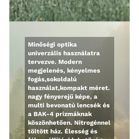
Minőségi optika
univerzális használatra
tervezve. Modern
megjelenés, kényelmes
fogás,sokoldalú
használat,kompakt méret.
nagy fényerejű képe, a
multi bevonatú lencsék és
a BAK-4 prizmáknak
köszönhetően. Nitrogénnel
töltött ház. Élesség és