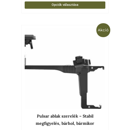
Opciók választása
Original
Current
Akció
price
price
was:
is:
12
4
900 Ft.
990 Ft.
Pulsar ablak szerelék – Stabil
megfigyelés, bárhol, bármikor