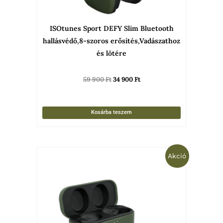
ISOtunes Sport DEFY Slim Bluetooth
hallásvédő,8-szoros erősítés,Vadászathoz
és lötére
59 900
Ft
34 900
Ft
Kosárba teszem
Original
Current
Akció
price
price
was:
is:
99
59
900 Ft.
900 Ft.