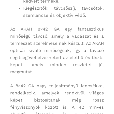
kedvelt terméke.
Kiegészítők: távcsőszíj, távcsőtok,
szemlencse és objektív védő.
Az AKAH 8×42 GA egy fantasztikus
minőségű távcső, amely a vadászat és a
természet szerelmeseinek készült. Az AKAH
optikái kiváló minőségűak, így a távcső
segítségével élvezheted az élethű és tiszta
képet, amely minden részletet jól
megmutat.
A 8×42 GA nagy teljesítményű lencsékkel
rendelkezik, amelyek rendkívül világos
képet biztosítanak még rossz
fényviszonyok között is. A 42 mm-es