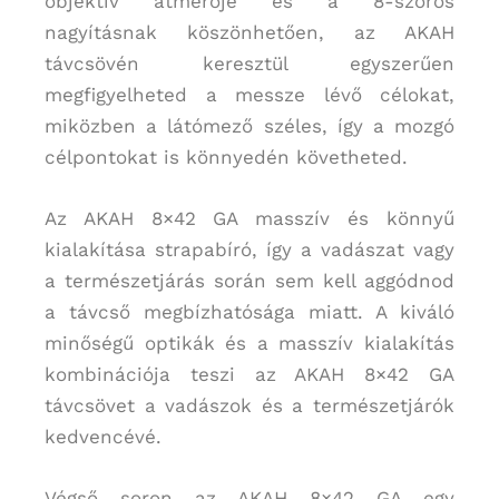
objektív átmérője és a 8-szoros
nagyításnak köszönhetően, az AKAH
távcsövén keresztül egyszerűen
megfigyelheted a messze lévő célokat,
miközben a látómező széles, így a mozgó
célpontokat is könnyedén követheted.
Az AKAH 8×42 GA masszív és könnyű
kialakítása strapabíró, így a vadászat vagy
a természetjárás során sem kell aggódnod
a távcső megbízhatósága miatt. A kiváló
minőségű optikák és a masszív kialakítás
kombinációja teszi az AKAH 8×42 GA
távcsövet a vadászok és a természetjárók
kedvencévé.
Végső soron az AKAH 8×42 GA egy