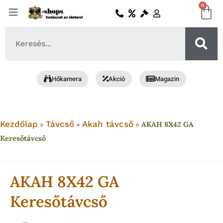
Skip
0
Ko
to
content
Search
...
Hőkamera
Akció
Magazin
Kezdőlap
Távcső
Akah távcső
»
»
»
AKAH 8X42 GA
Keresőtávcső
AKAH 8X42 GA
Keresőtávcső