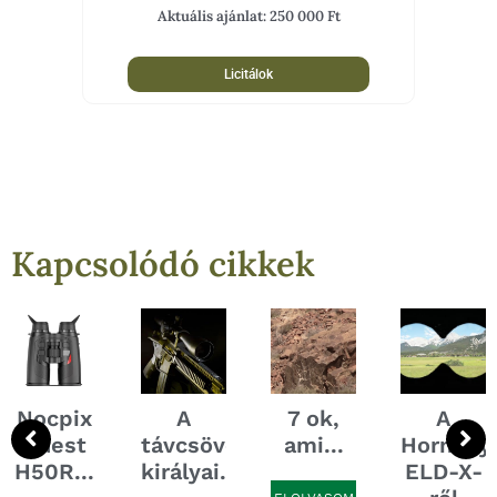
Aktuális ajánlat:
250 000
Ft
Licitálok
Kapcsolódó cikkek
Nocpix
A
7 ok,
A
Quest
távcsövek
ami...
Hornady
H50R...
királyai...
ELD-X-