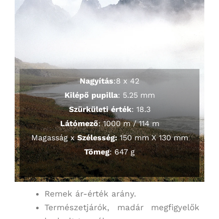
Nagyítás
:8 x 42
Kilépő pupilla
: 5.25 mm
Szürkületi érték
: 18.3
Látómező
: 1000 m / 114 m
Magasság x
Szélesség:
150 mm X 130 mm
Tömeg
: 647 g
Remek ár-érték arány.
Természetjárók, madár megfigyelők