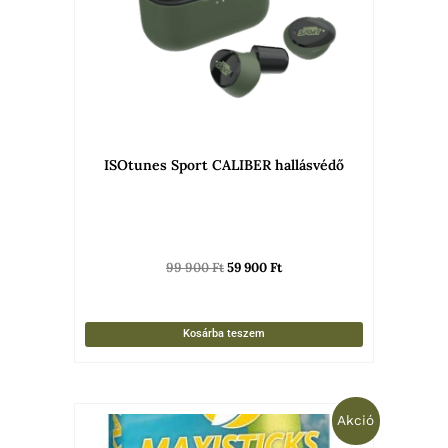
ISOtunes Sport CALIBER hallásvédő
99 900
Ft
59 900
Ft
Kosárba teszem
Original
Current
Akció
price
price
was:
is: