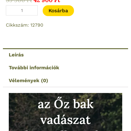
price
price
AKAH
Kosárba
was:
is:
8X42
59
42
Cikkszám: 12790
GA
900 Ft.
900 Ft.
Keresőtávcső
mennyiség
Leírás
További információk
Vélemények (0)
az Őz bak
vadászat