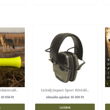
datorcall...
Licitálj:Impact Sport fülvédő...
:
10 056
Ft
Aktuális ajánlat:
10 300
Ft
k
Licitálok