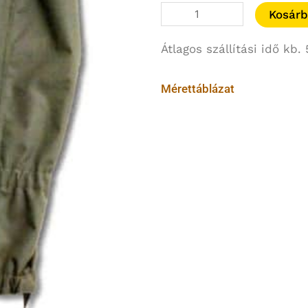
AKAH
Kosár
CORDURA
Átlagos szállítási idő kb
Regengamasche
87715000
mennyiség
Mérettáblázat