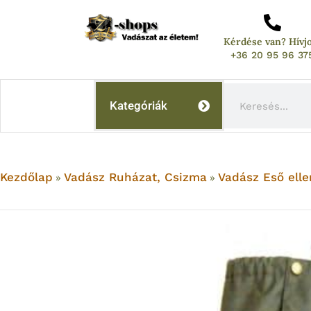
Skip
to
Kérdése van? Hívj
content
+36 20 95 96 37
Keresés
Kategóriák
Kezdőlap
Vadász Ruházat, Csizma
Vadász Eső elle
»
»