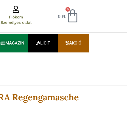
Kosár
0
0
Ft
Fiókom
Személyes oldal
MAGAZIN
LICIT
AKCIÓ
A Regengamasche