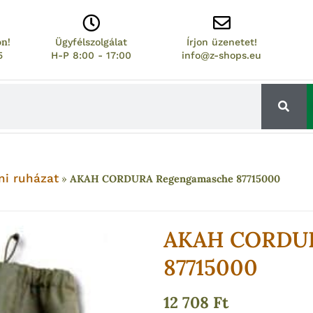
on!
Ügyfélszolgálat
Írjon üzenetet!
5
H-P 8:00 - 17:00
info@z-shops.eu
ni ruházat
»
AKAH CORDURA Regengamasche 87715000
AKAH CORDUR
87715000
12 708
Ft