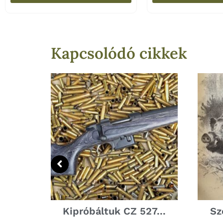
Kapcsolódó cikkek
k:
Kipróbáltuk CZ 527...
Sz