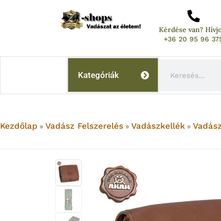
Skip
to
Kérdése van? Hívj
content
+36 20 95 96 37
Keresés
Kategóriák
Kezdőlap
Vadász Felszerelés
Vadászkellék
Vadász
»
»
»