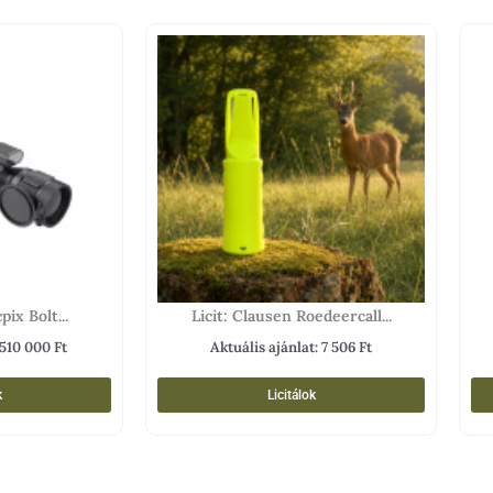
pix Bolt...
Licit: Clausen Roedeercall...
510 000
Ft
Aktuális ajánlat:
7 506
Ft
k
Licitálok