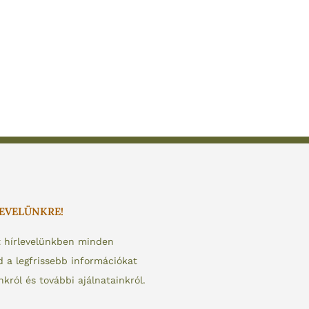
LEVELÜNKRE!
t hírlevelünkben minden
a legfrissebb információkat
nkról és további ajálnatainkról.