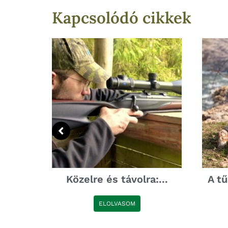
Kapcsolódó cikkek
-FX...
Közelre és távolra:...
A tű
ELOLVASOM