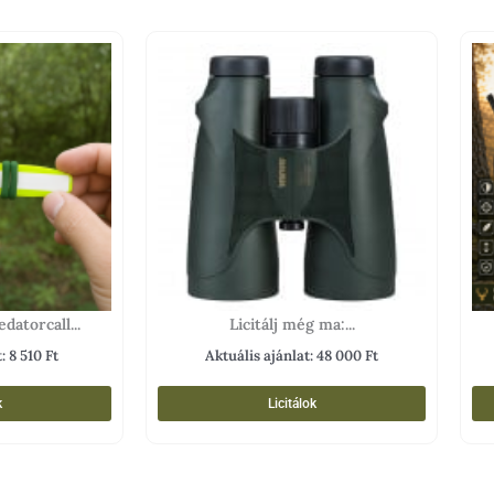
datorcall...
Licitálj még ma:...
t:
8 510
Ft
Aktuális ajánlat:
48 000
Ft
k
Licitálok