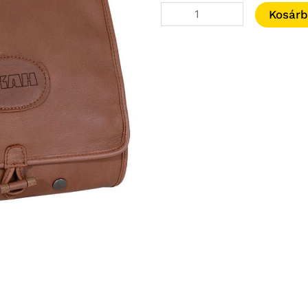
Akah
Kosár
jávorszarvasbőr
kozmetikai
táska
60103
mennyiség