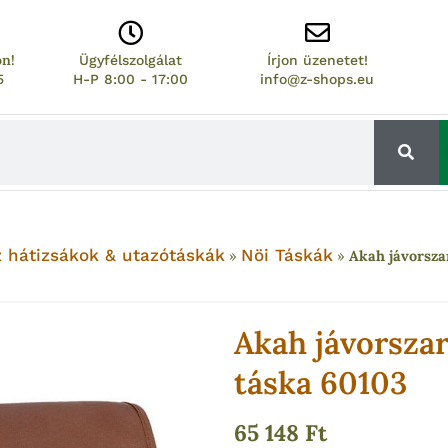
on!
Ügyfélszolgálat
Írjon üzenetet!
5
H-P 8:00 - 17:00
info@z-shops.eu
 hátizsákok & utazótáskák
Nöi Táskák
»
»
Akah jávorsza
Akah jávorsza
táska 60103
65 148
Ft