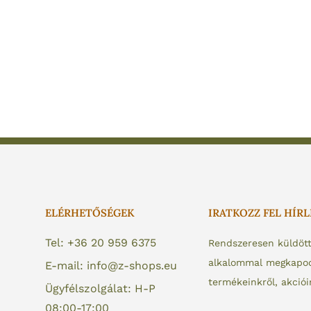
ELÉRHETŐSÉGEK
IRATKOZZ FEL HÍR
Tel: +36 20 959 6375
Rendszeresen küldöt
alkalommal megkapod 
E-mail: info@z-shops.eu
termékeinkről, akciói
Ügyfélszolgálat: H-P
08:00-17:00