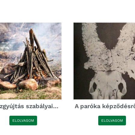
zgyújtás szabályai...
A paróka képződésről.
ELOLVASOM
ELOLVASOM