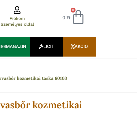
Kosár
0
0
Ft
Fiókom
Személyes oldal
MAGAZIN
LICIT
AKCIÓ
rvasbőr kozmetikai táska 60103
rvasbőr kozmetikai