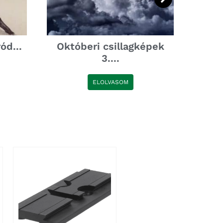
d...
Októberi csillagképek
Hog
3....
ELOLVASOM