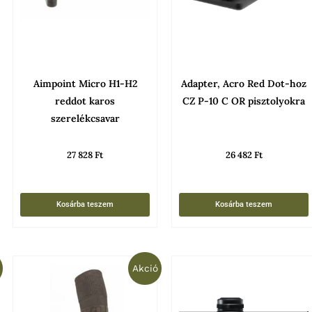
Aimpoint Micro H1-H2
Adapter, Acro Red Dot-hoz
reddot karos
CZ P-10 C OR pisztolyokra
szerelékcsavar
27 828
Ft
26 482
Ft
Kosárba teszem
Kosárba teszem
t
Original
Current
Ennek
Akció
price
price
was:
is:
a
17
14
terméknek
988 Ft.
388 Ft.