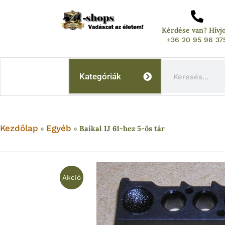
Skip
to
Kérdése van? Hívj
content
+36 20 95 96 37
Keresés
Kategóriák
Kezdőlap
Egyéb
»
»
Baikal IJ 61-hez 5-ös tár
Akció