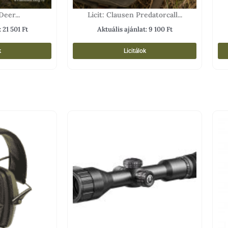
Deer...
Licit: Clausen Predatorcall...
:
21 501
Ft
Aktuális ajánlat:
9 100
Ft
k
Licitálok