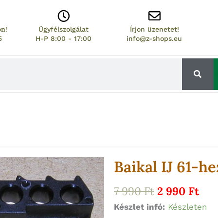
on!
Ügyfélszolgálat
Írjon üzenetet!
5
H-P 8:00 - 17:00
info@z-shops.eu
Baikal IJ 61-he
Original
Cur
7 990
Ft
2 990
Ft
price
pri
Baikal
Készlet infó:
Készleten
was:
is: