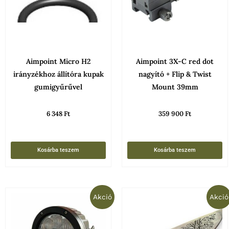
Aimpoint Micro H2
Aimpoint 3X-C red dot
irányzékhoz állítóra kupak
nagyító + Flip & Twist
gumigyűrűvel
Mount 39mm
6 348
Ft
359 900
Ft
Kosárba teszem
Kosárba teszem
Original
Current
Original
Curren
Akció
Akció
price
price
price
price
was:
is:
was:
is:
37
21
149
99
990 Ft.
839 Ft.
900 Ft.
900 Ft.