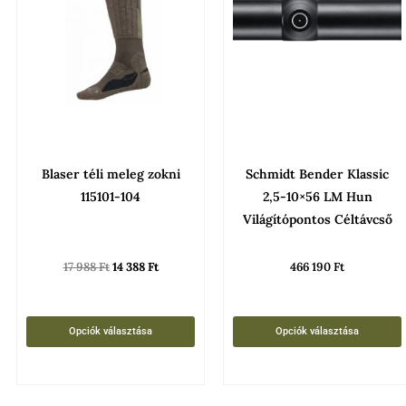
több
variációja
van.
A
változatok
a
termékoldalon
Blaser téli meleg zokni
Schmidt Bender Klassic
választhatók
115101-104
2,5-10×56 LM Hun
ki
Világítópontos Céltávcső
17 988
Ft
14 388
Ft
466 190
Ft
Opciók választása
Opciók választása