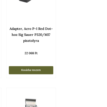
Adapter, Acro P-1 Red Dot-
hoz Sig Sauer P320/M17
pisztolyra
22 068
Ft
Kosárba teszem
Ennek
a
terméknek