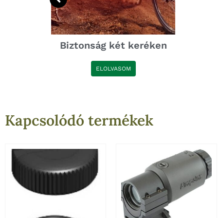
..
Biztonság két keréken
ELOLVASOM
Kapcsolódó termékek