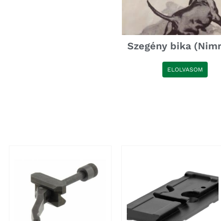
Szegény bika (Nimró
ELOLVASOM