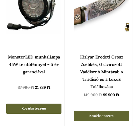
MonsterLED munkalámpa
Kizlyar Eredeti Orosz
45W terítőfénnyel – 5 év
Zsebkés, Gravírozott
garanciával
Vaddisznó Mintával: A
Tradíció és a Luxus
Találkozása
37 990
Ft
21 839
Ft
149 900
Ft
99 900
Ft
Kosárba teszem
Kosárba teszem