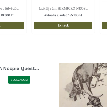
rt fülvédő...
Licitálj rám:HIKMICRO NEOS...
:
10 300
Ft
Aktuális ajánlat:
185 100
Ft
k
Licitálok
A Nocpix Quest...
ELOLVASOM