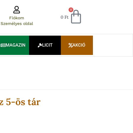
Kosár
0
0
Ft
Fiókom
Személyes oldal
MAGAZIN
LICIT
AKCIÓ
z 5-ös tár
rent
ce