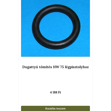
Dugattyú tömítés HW 75 légpisztolyhoz
4 188
Ft
Kosárba teszem