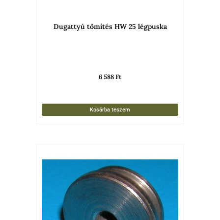
Dugattyú tömítés HW 25 légpuska
6 588
Ft
Kosárba teszem