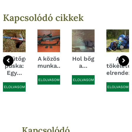
Kapcsolódó cikkek
vet
..
Elsütőgombos
A közös
Hol bőg
A
puska:
munka...
a...
tökélete
Egy...
elrendez
ELOLVASOM
ELOLVASOM
ELOLVASOM
ELOLVASOM
Kapcsolódó