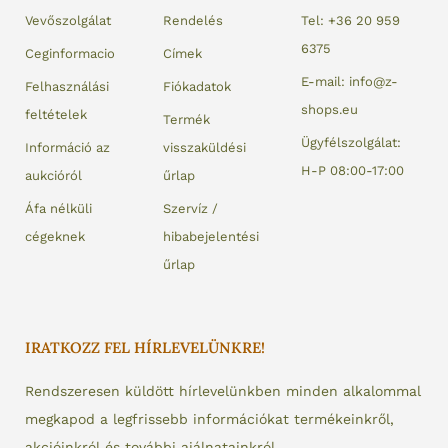
Vevőszolgálat
Rendelés
Tel: +36 20 959
6375
Ceginformacio
Címek
E-mail: info@z-
Felhasználási
Fiókadatok
shops.eu
feltételek
Termék
Ügyfélszolgálat:
Információ az
visszaküldési
H-P 08:00-17:00
aukcióról
űrlap
Áfa nélküli
Szervíz /
cégeknek
hibabejelentési
űrlap
IRATKOZZ FEL HÍRLEVELÜNKRE!
Rendszeresen küldött hírlevelünkben minden alkalommal
megkapod a legfrissebb információkat termékeinkről,
akcióinkról és további ajálnatainkról.