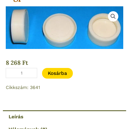
8 268
Ft
Dugattyú
Kosárba
tömítés
Cikkszám: 3641
HW
35
légpuska
mennyiség
Leírás