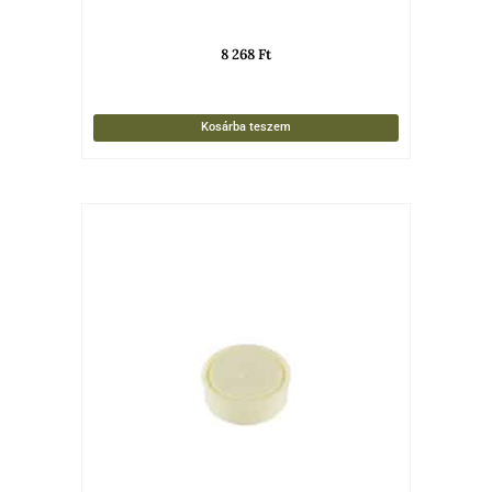
8 268
Ft
Kosárba teszem