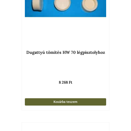
Dugattyú tömítés HW 70 légpisztolyhoz
8 268
Ft
Kosárba teszem