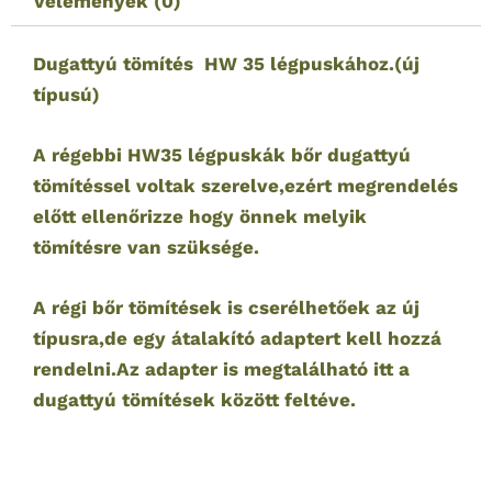
Vélemények (0)
Dugattyú tömítés HW 35 légpuskához.(új
típusú)
A régebbi HW35 légpuskák bőr dugattyú
tömítéssel voltak szerelve,ezért megrendelés
előtt ellenőrizze hogy önnek melyik
tömítésre van szüksége.
A régi bőr tömítések is cserélhetőek az új
típusra,de egy átalakító adaptert kell hozzá
rendelni.Az adapter is megtalálható itt a
dugattyú tömítések között feltéve.