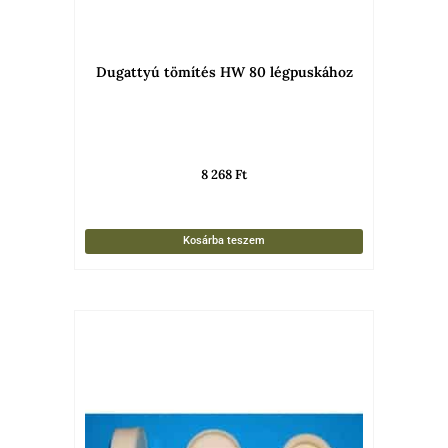
Dugattyú tömítés HW 80 légpuskához
8 268
Ft
Kosárba teszem