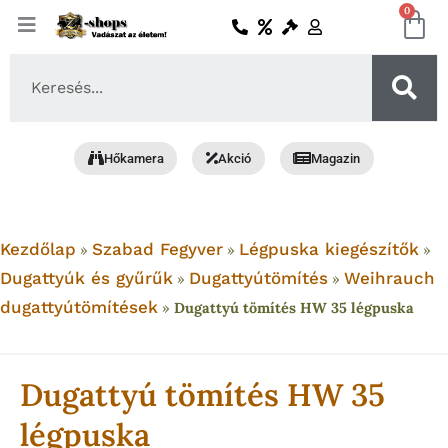
Skip
0
Ko
to
content
Search
...
Hőkamera
Akció
Magazin
Kezdőlap
Szabad Fegyver
Légpuska kiegészítők
»
»
»
Dugattyúk és gyűrűk
Dugattyútömítés
Weihrauch
»
»
dugattyútömítések
»
Dugattyú tömítés HW 35 légpuska
Dugattyú tömítés HW 35
légpuska