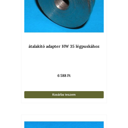
átalakító adapter HW 35 légpuskához
6 588
Ft
Kosárba teszem