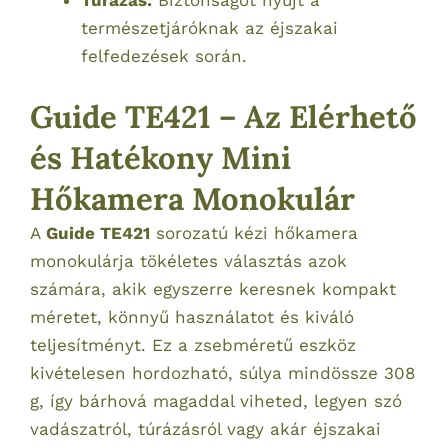
Túrázás:
Biztonságot nyújt a
természetjáróknak az éjszakai
felfedezések során.
Guide TE421 – Az Elérhető
és Hatékony Mini
Hőkamera Monokulár
A
Guide TE421
sorozatú kézi hőkamera
monokulárja tökéletes választás azok
számára, akik egyszerre keresnek kompakt
méretet, könnyű használatot és kiváló
teljesítményt. Ez a zsebméretű eszköz
kivételesen hordozható, súlya mindössze 308
g, így bárhová magaddal viheted, legyen szó
vadászatról, túrázásról vagy akár éjszakai