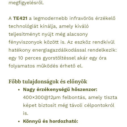
megfigyelésről.
A
TE421
a legmodernebb infravörös érzékelő
technológiát kínálja, amely kiváló
teljesítményt nyújt még alacsony
fényviszonyok között is. Az eszköz rendkívül
hatékony energiagazdálkodással rendelkezik:
egy 10 perces gyorstöltéssel akár egy óra
folyamatos működés érhető el.
Főbb tulajdonságok és előnyök
Nagy érzékenységű hőszenzor:
400×300
@12μm felbontás, amely tiszta
képet biztosít még távoli célpontokról
is.
Könnyű és hordozható: