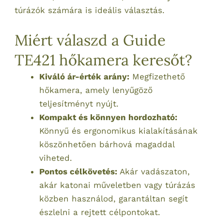
túrázók számára is ideális választás.
Miért válaszd a Guide
TE421 hőkamera keresőt?
Kiváló ár-érték arány:
Megfizethető
hőkamera, amely lenyűgöző
teljesítményt nyújt.
Kompakt és könnyen hordozható:
Könnyű és ergonomikus kialakításának
köszönhetően bárhová magaddal
viheted.
Pontos célkövetés:
Akár vadászaton,
akár katonai műveletben vagy túrázás
közben használod, garantáltan segít
észlelni a rejtett célpontokat.