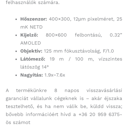
felhasználók számára.
Hőszenzor:
400×300, 12μm pixelméret, 25
mK NETD
Kijelző:
800×600 felbontású, 0.32”
AMOLED
Objektív:
125 mm fókusztávolság, F/1.0
Látómező:
19 m / 100 m, vízszintes
látószög 14°
Nagyítás:
1.9x~7.6x
A termékünkre 8 napos visszavásárlási
garanciát vállalunk cégeknek is – akár éjszaka
tesztelhető, és ha nem válik be, küldd vissza;
bővebb információért hívd a +36 20 959 6375-
ös számot