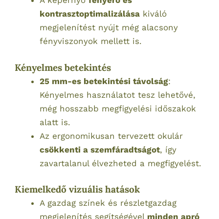
A képernyő
fényerő és
kontrasztoptimalizálása
kiváló
megjelenítést nyújt még alacsony
fényviszonyok mellett is.
Kényelmes betekintés
25 mm-es betekintési távolság
:
Kényelmes használatot tesz lehetővé,
még hosszabb megfigyelési időszakok
alatt is.
Az ergonomikusan tervezett okulár
csökkenti a szemfáradtságot
, így
zavartalanul élvezheted a megfigyelést.
Kiemelkedő vizuális hatások
A gazdag színek és részletgazdag
megjelenítés segítségével
minden apró