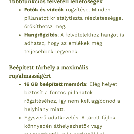
Többfunkciós felvételi lehetőségek
Fotók és videók
rögzítése: Minden
pillanatot kristálytiszta részletességgel
örökíthetsz meg.
Hangrögzítés
: A felvételekhez hangot is
adhatsz, hogy az emlékek még
teljesebbek legyenek.
Beépített tárhely a maximális
rugalmasságért
16 GB beépített memória
: Elég helyet
biztosít a fontos pillanatok
rögzítéséhez, így nem kell aggódnod a
helyhiány miatt.
Egyszerű adatkezelés: A tárolt fájlok
könnyedén áthelyezhetők vagy