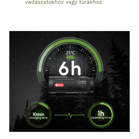
vadászatokhoz vagy túrákhoz