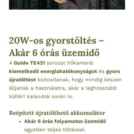
20W-os gyorstöltés –
Akár 6 órás üzemidő
A
Guide TE421
sorozat hőkamerái
kiemelkedő energiahatékonyságot
és
gyors
újratöltést
biztosítanak, hogy mindig készen
álljanak a használatra, akár a leghosszabb
kültéri kalandok során is.
Beépített újratölthető akkumulátor
Akár 6 órás folyamatos üzemidő
egyetlen teljes töltéssel.