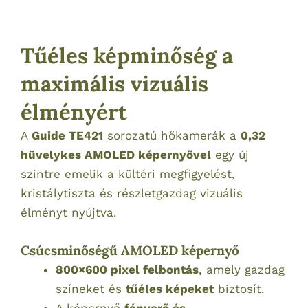
Tűéles képminőség a
maximális vizuális
élményért
A
Guide TE421
sorozatú hőkamerák a
0,32
hüvelykes AMOLED képernyővel
egy új
szintre emelik a kültéri megfigyelést,
kristálytiszta és részletgazdag vizuális
élményt nyújtva.
Csúcsminőségű AMOLED képernyő
800×600 pixel felbontás
, amely gazdag
színeket és
tűéles képeket
biztosít.