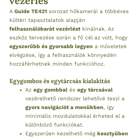
vezérlés
A
Guide TE421
sorozat hőkamerái a többéves
kültéri tapasztalatok alapján
felhasználóbarát vezérlést
kínálnak. Az
eszköz tervezése során a fő cél az volt, hogy
egyszerűbb és gyorsabb legyen
a műveletek
elvégzése, így a felhasználók könnyedén
hozzáférhetnek minden funkcióhoz.
Egygombos és egytárcsás kialakítás
Az
egy gombbal
és
egy tárcsával
vezérelhető rendszer lehetővé teszi a
gyors navigációt a menükben
, így
minimális mozdulatokkal érheted el a
különböző funkciókat.
Egyszerűen kezelhető még
kesztyűben