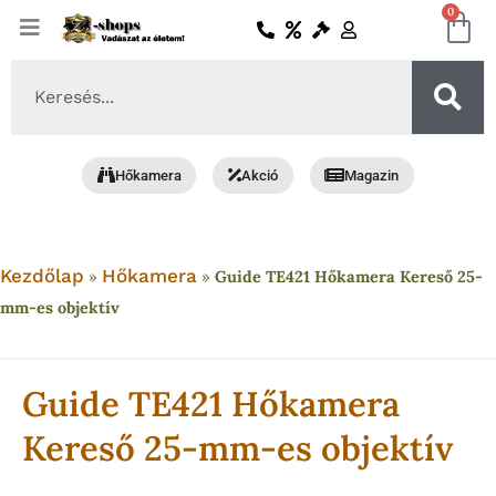
Skip
0
Ko
to
content
Search
...
Hőkamera
Akció
Magazin
Kezdőlap
Hőkamera
»
»
Guide TE421 Hőkamera Kereső 25-
mm-es objektív
Guide TE421 Hőkamera
Kereső 25-mm-es objektív