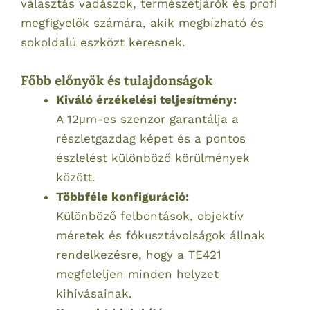
választás vadászok, természetjárók és profi
megfigyelők számára, akik megbízható és
sokoldalú eszközt keresnek.
Főbb előnyök és tulajdonságok
Kiváló érzékelési teljesítmény:
A 12μm-es szenzor garantálja a
részletgazdag képet és a pontos
észlelést különböző körülmények
között.
Többféle konfiguráció:
Különböző felbontások, objektív
méretek és fókusztávolságok állnak
rendelkezésre, hogy a TE421
megfeleljen minden helyzet
kihívásainak.