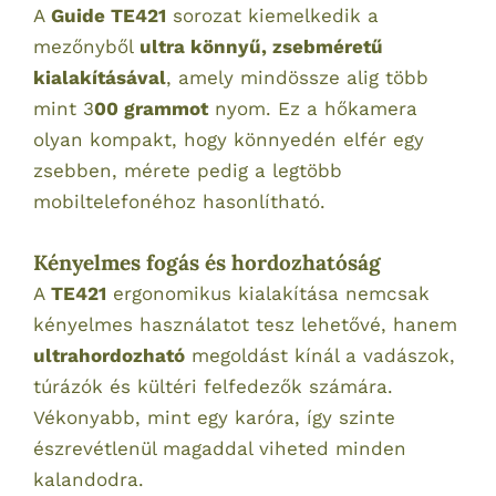
A
Guide TE421
sorozat kiemelkedik a
mezőnyből
ultra könnyű, zsebméretű
kialakításával
, amely mindössze alig több
mint 3
00 grammot
nyom. Ez a hőkamera
olyan kompakt, hogy könnyedén elfér egy
zsebben, mérete pedig a legtöbb
mobiltelefonéhoz hasonlítható.
Kényelmes fogás és hordozhatóság
A
TE421
ergonomikus kialakítása nemcsak
kényelmes használatot tesz lehetővé, hanem
ultrahordozható
megoldást kínál a vadászok,
túrázók és kültéri felfedezők számára.
Vékonyabb, mint egy karóra, így szinte
észrevétlenül magaddal viheted minden
kalandodra.