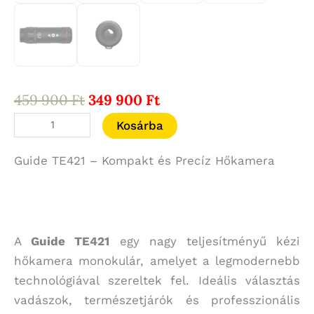
Original
Current
459 900
Ft
349 900
Ft
price
price
Guide
Kosárba
was:
is:
TE421
459
349
Guide TE421 – Kompakt és Precíz Hőkamera
Hőkamera
900 Ft.
900 Ft.
Kereső
25-
mm-
es
A
Guide TE421
egy nagy teljesítményű kézi
objektív
hőkamera monokulár, amelyet a legmodernebb
mennyiség
technológiával szereltek fel. Ideális választás
vadászok, természetjárók és professzionális