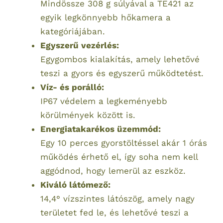
Mindössze 308 g súlyával a TE421 az
egyik legkönnyebb hőkamera a
kategóriájában.
Egyszerű vezérlés:
Egygombos kialakítás, amely lehetővé
teszi a gyors és egyszerű működtetést.
Víz- és porálló:
IP67 védelem a legkeményebb
körülmények között is.
Energiatakarékos üzemmód:
Egy 10 perces gyorstöltéssel akár 1 órás
működés érhető el, így soha nem kell
aggódnod, hogy lemerül az eszköz.
Kiváló látómező:
14,4° vízszintes látószög, amely nagy
területet fed le, és lehetővé teszi a