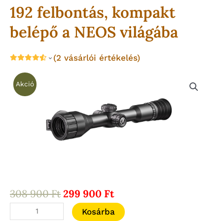
192 felbontás, kompakt
belépő a NEOS világába
(
2
vásárlói értékelés)
Akció
Original
Current
308 900
Ft
299 900
Ft
price
price
HIKMICRO
Kosárba
was:
is: