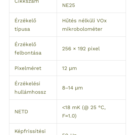
Cikkszám
NE25
Érzékelő
Hűtés nélküli VOx
típusa
mikrobolométer
Érzékelő
256 × 192 pixel
felbontása
Pixelméret
12 μm
Érzékelési
8–14 μm
hullámhossz
<18 mK (@ 25 °C,
NETD
F=1.0)
Képfrissítési