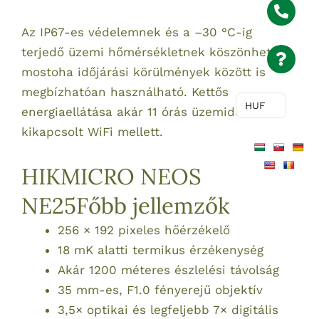
Az IP67-es védelemnek és a –30 °C-ig
terjedő üzemi hőmérsékletnek köszönhetően
mostoha időjárási körülmények között is
megbízhatóan használható. Kettős
HUF
energiaellátása akár 11 órás üzemidőt kínál
kikapcsolt WiFi mellett.
HIKMICRO NEOS
NE25Főbb jellemzők
256 × 192 pixeles hőérzékelő
18 mK alatti termikus érzékenység
Akár 1200 méteres észlelési távolság
35 mm-es, F1.0 fényerejű objektív
3,5× optikai és legfeljebb 7× digitális