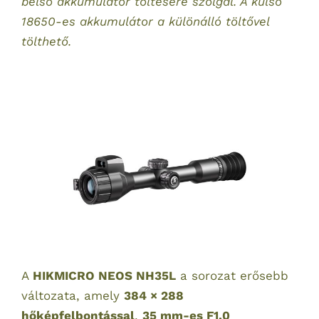
belső akkumulátor töltésére szolgál. A külső
18650-es akkumulátor a különálló töltővel
tölthető.
A
HIKMICRO NEOS NH35L
a sorozat erősebb
változata, amely
384 × 288
hőképfelbontással
,
35 mm-es F1.0