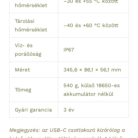
–30 és +55 °C között
hőmérséklet
Tárolási
–40 és +60 °C között
hőmérséklet
Víz- és
IP67
porállóság
Méret
345,6 × 86,1 × 56,1 mm
540 g, külső 18650-es
Tömeg
akkumulátor nélkül
Gyári garancia
3 év
Megjegyzés: az USB-C csatlakozó kizárólag a