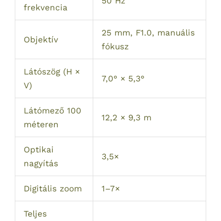
50 Hz
frekvencia
25 mm, F1.0, manuális
Objektív
fókusz
Látószög (H ×
7,0° × 5,3°
V)
Látómező 100
12,2 × 9,3 m
méteren
Optikai
3,5×
nagyítás
Digitális zoom
1–7×
Teljes