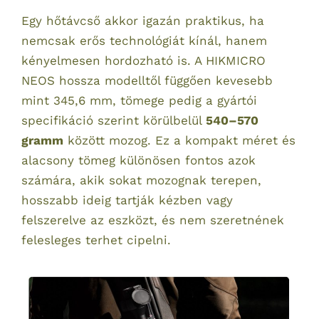
Egy hőtávcső akkor igazán praktikus, ha
nemcsak erős technológiát kínál, hanem
kényelmesen hordozható is. A HIKMICRO
NEOS hossza modelltől függően kevesebb
mint 345,6 mm, tömege pedig a gyártói
specifikáció szerint körülbelül
540–570
gramm
között mozog. Ez a kompakt méret és
alacsony tömeg különösen fontos azok
számára, akik sokat mozognak terepen,
hosszabb ideig tartják kézben vagy
felszerelve az eszközt, és nem szeretnének
felesleges terhet cipelni.