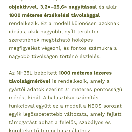
objektívvel
,
3,2×–25,6× nagyítással
és akár
1800 méteres érzékelési távolsággal
rendelkezik. Ez a modell különösen azoknak
ideális, akik nagyobb, nyílt területen
szeretnének megbízható hőképes
megfigyelést végezni, és fontos számukra a
nagyobb távolságon történő észlelés.
Az NH35L beépített
1000 méteres lézeres
távolságmérővel
is rendelkezik, amely a
gyártói adatok szerint ±1 méteres pontosságú
mérést kínál. A ballisztikai számítási
funkcióval együtt ez a modell a NEOS sorozat
egyik legösszetettebb változata, amely fejlett
támogatást adhat a felelős, szabályos és
körültekintő terepi használathoz.