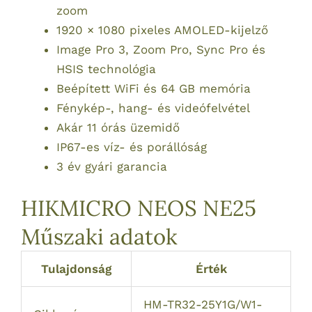
zoom
1920 × 1080 pixeles AMOLED-kijelző
Image Pro 3, Zoom Pro, Sync Pro és
HSIS technológia
Beépített WiFi és 64 GB memória
Fénykép-, hang- és videófelvétel
Akár 11 órás üzemidő
IP67-es víz- és porállóság
3 év gyári garancia
HIKMICRO NEOS NE25
Műszaki adatok
Tulajdonság
Érték
HM-TR32-25Y1G/W1-