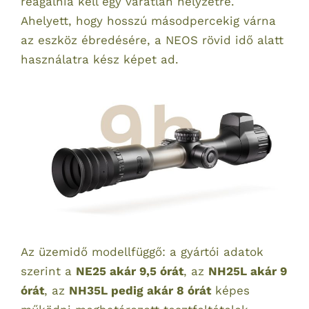
reagálnia kell egy váratlan helyzetre.
Ahelyett, hogy hosszú másodpercekig várna
az eszköz ébredésére, a NEOS rövid idő alatt
használatra kész képet ad.
Az üzemidő modellfüggő: a gyártói adatok
szerint a
NE25 akár 9,5 órát
, az
NH25L akár 9
órát
, az
NH35L pedig akár 8 órát
képes