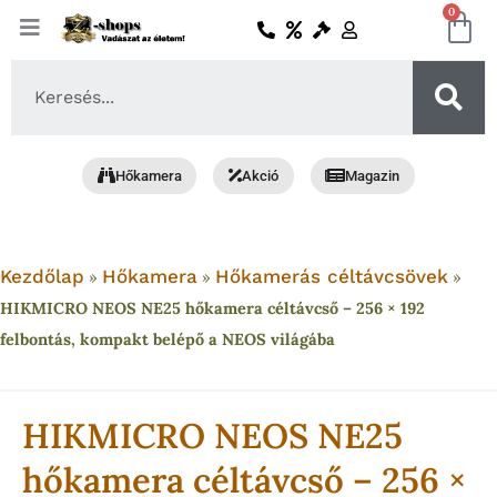
Skip
0
Ko
to
content
Search
...
Hőkamera
Akció
Magazin
Kezdőlap
Hőkamera
Hőkamerás céltávcsövek
»
»
»
HIKMICRO NEOS NE25 hőkamera céltávcső – 256 × 192
felbontás, kompakt belépő a NEOS világába
HIKMICRO NEOS NE25
hőkamera céltávcső – 256 ×