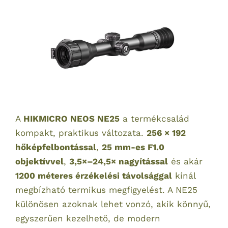
A
HIKMICRO NEOS NE25
a termékcsalád
kompakt, praktikus változata.
256 × 192
hőképfelbontással
,
25 mm-es F1.0
objektívvel
,
3,5×–24,5× nagyítással
és akár
1200 méteres érzékelési távolsággal
kínál
megbízható termikus megfigyelést. A NE25
különösen azoknak lehet vonzó, akik könnyű,
egyszerűen kezelhető, de modern