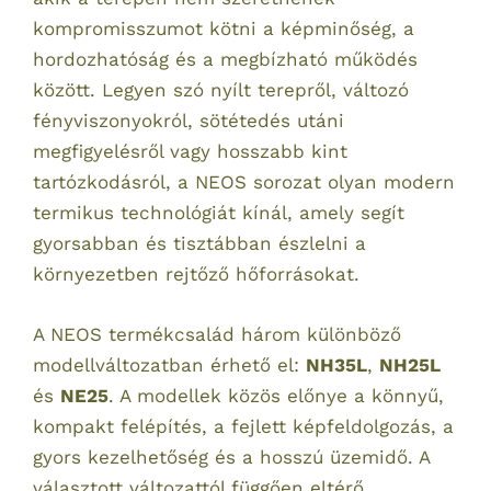
kompromisszumot kötni a képminőség, a
hordozhatóság és a megbízható működés
között. Legyen szó nyílt terepről, változó
fényviszonyokról, sötétedés utáni
megfigyelésről vagy hosszabb kint
tartózkodásról, a NEOS sorozat olyan modern
termikus technológiát kínál, amely segít
gyorsabban és tisztábban észlelni a
környezetben rejtőző hőforrásokat.
A NEOS termékcsalád három különböző
modellváltozatban érhető el:
NH35L
,
NH25L
és
NE25
. A modellek közös előnye a könnyű,
kompakt felépítés, a fejlett képfeldolgozás, a
gyors kezelhetőség és a hosszú üzemidő. A
választott változattól függően eltérő