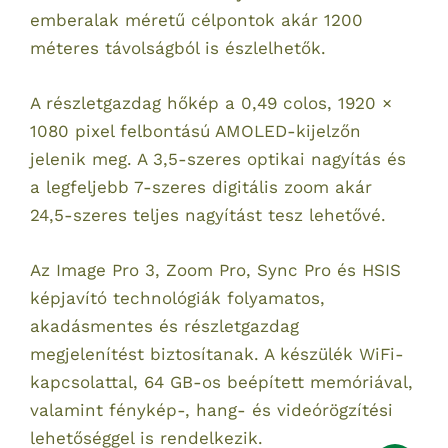
emberalak méretű célpontok akár 1200
méteres távolságból is észlelhetők.
A részletgazdag hőkép a 0,49 colos, 1920 ×
1080 pixel felbontású AMOLED-kijelzőn
jelenik meg. A 3,5-szeres optikai nagyítás és
a legfeljebb 7-szeres digitális zoom akár
24,5-szeres teljes nagyítást tesz lehetővé.
Az Image Pro 3, Zoom Pro, Sync Pro és HSIS
képjavító technológiák folyamatos,
akadásmentes és részletgazdag
megjelenítést biztosítanak. A készülék WiFi-
kapcsolattal, 64 GB-os beépített memóriával,
valamint fénykép-, hang- és videórögzítési
lehetőséggel is rendelkezik.