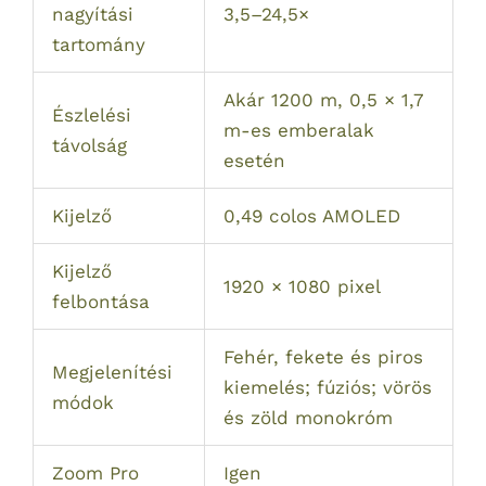
nagyítási
3,5–24,5×
tartomány
Akár 1200 m, 0,5 × 1,7
Észlelési
m-es emberalak
távolság
esetén
Kijelző
0,49 colos AMOLED
Kijelző
1920 × 1080 pixel
felbontása
Fehér, fekete és piros
Megjelenítési
kiemelés; fúziós; vörös
módok
és zöld monokróm
Zoom Pro
Igen