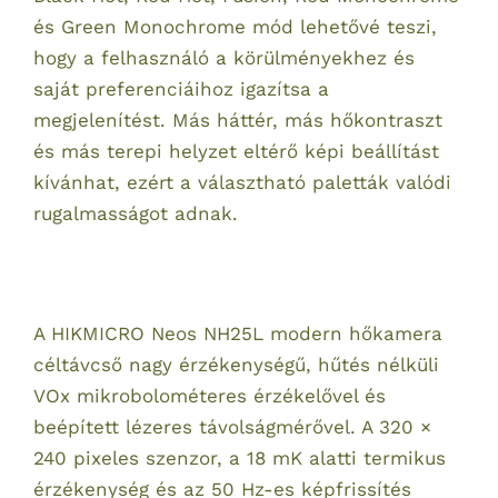
és Green Monochrome mód lehetővé teszi,
hogy a felhasználó a körülményekhez és
saját preferenciáihoz igazítsa a
megjelenítést. Más háttér, más hőkontraszt
és más terepi helyzet eltérő képi beállítást
kívánhat, ezért a választható paletták valódi
rugalmasságot adnak.
A HIKMICRO Neos NH25L modern hőkamera
céltávcső nagy érzékenységű, hűtés nélküli
VOx mikrobolométeres érzékelővel és
beépített lézeres távolságmérővel. A 320 ×
240 pixeles szenzor, a 18 mK alatti termikus
érzékenység és az 50 Hz-es képfrissítés