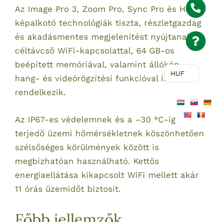
Az Image Pro 3, Zoom Pro, Sync Pro és HSIS
képalkotó technológiák tiszta, részletgazdag
és akadásmentes megjelenítést nyújtanak. A
céltávcső WiFi-kapcsolattal, 64 GB-os
beépített memóriával, valamint állókép-,
HUF
hang- és videórögzítési funkcióval is
rendelkezik.
Az IP67-es védelemnek és a –30 °C-ig
terjedő üzemi hőmérsékletnek köszönhetően
szélsőséges körülmények között is
megbízhatóan használható. Kettős
energiaellátása kikapcsolt WiFi mellett akár
11 órás üzemidőt biztosít.
Főbb jellemzők