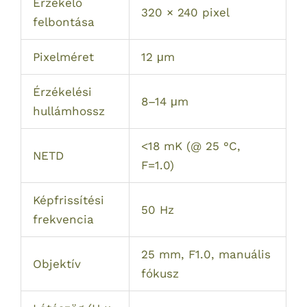
Érzékelő
320 × 240 pixel
felbontása
Pixelméret
12 μm
Érzékelési
8–14 μm
hullámhossz
<18 mK (@ 25 °C,
NETD
F=1.0)
Képfrissítési
50 Hz
frekvencia
25 mm, F1.0, manuális
Objektív
fókusz