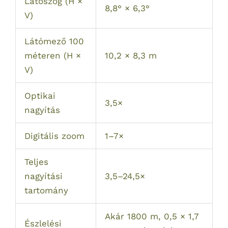
Látószög (H ×
8,8° × 6,3°
V)
Látómező 100
méteren (H ×
10,2 × 8,3 m
V)
Optikai
3,5×
nagyítás
Digitális zoom
1–7×
Teljes
nagyítási
3,5–24,5×
tartomány
Akár 1800 m, 0,5 × 1,7
Észlelési