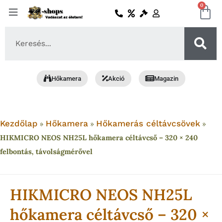
Skip
0
Ko
to
content
Search
...
Hőkamera
Akció
Magazin
Kezdőlap
Hőkamera
Hőkamerás céltávcsövek
»
»
»
HIKMICRO NEOS NH25L hőkamera céltávcső – 320 × 240
felbontás, távolságmérővel
HIKMICRO NEOS NH25L
hőkamera céltávcső – 320 ×