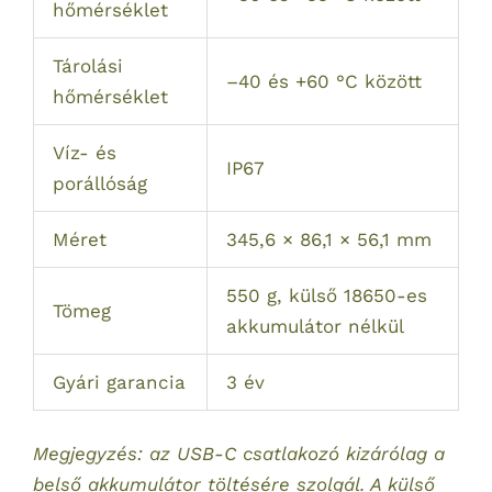
hőmérséklet
Tárolási
–40 és +60 °C között
hőmérséklet
Víz- és
IP67
porállóság
Méret
345,6 × 86,1 × 56,1 mm
550 g, külső 18650-es
Tömeg
akkumulátor nélkül
Gyári garancia
3 év
Megjegyzés: az USB-C csatlakozó kizárólag a
belső akkumulátor töltésére szolgál. A külső