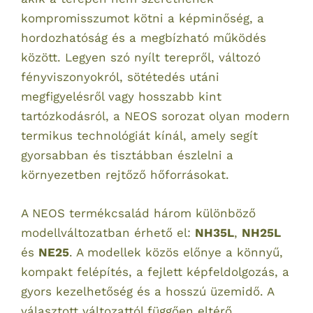
kompromisszumot kötni a képminőség, a
hordozhatóság és a megbízható működés
között. Legyen szó nyílt terepről, változó
fényviszonyokról, sötétedés utáni
megfigyelésről vagy hosszabb kint
tartózkodásról, a NEOS sorozat olyan modern
termikus technológiát kínál, amely segít
gyorsabban és tisztábban észlelni a
környezetben rejtőző hőforrásokat.
A NEOS termékcsalád három különböző
modellváltozatban érhető el:
NH35L
,
NH25L
és
NE25
. A modellek közös előnye a könnyű,
kompakt felépítés, a fejlett képfeldolgozás, a
gyors kezelhetőség és a hosszú üzemidő. A
választott változattól függően eltérő