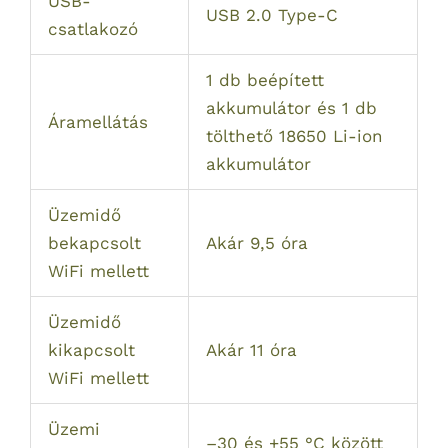
USB-
USB 2.0 Type-C
csatlakozó
1 db beépített
akkumulátor és 1 db
Áramellátás
tölthető 18650 Li-ion
akkumulátor
Üzemidő
bekapcsolt
Akár 9,5 óra
WiFi mellett
Üzemidő
kikapcsolt
Akár 11 óra
WiFi mellett
Üzemi
–30 és +55 °C között