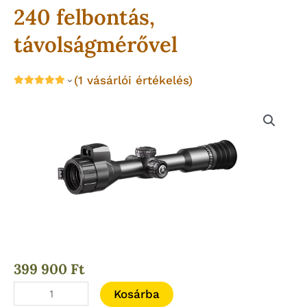
240 felbontás,
távolságmérővel
(
1
vásárlói értékelés)
399 900
Ft
HIKMICRO
Kosárba