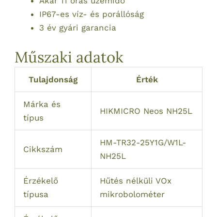
Akár 11 órás üzemidő
IP67-es víz- és porállóság
3 év gyári garancia
Műszaki adatok
Tulajdonság
Érték
Márka és
HIKMICRO Neos NH25L
típus
HM-TR32-25Y1G/W1L-
Cikkszám
NH25L
Érzékelő
Hűtés nélküli VOx
típusa
mikrobolométer