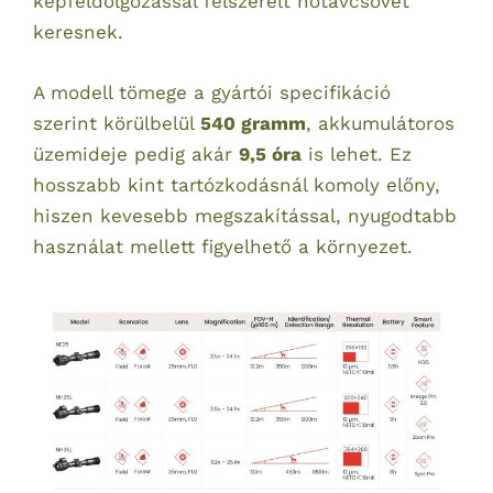
képfeldolgozással felszerelt hőtávcsövet
keresnek.
A modell tömege a gyártói specifikáció
szerint körülbelül
540 gramm
, akkumulátoros
üzemideje pedig akár
9,5 óra
is lehet. Ez
hosszabb kint tartózkodásnál komoly előny,
hiszen kevesebb megszakítással, nyugodtabb
használat mellett figyelhető a környezet.