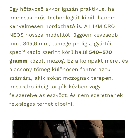
Egy hőtávcső akkor igazán praktikus, ha
nemcsak erős technológiát kínál, hanem
kényelmesen hordozható is. A HIKMICRO
NEOS hossza modelltől függően kevesebb
mint 345,6 mm, tömege pedig a gyártói
specifikáció szerint körülbelül
540–570
gramm
között mozog. Ez a kompakt méret és
alacsony tömeg különösen fontos azok
számára, akik sokat mozognak terepen,
hosszabb ideig tartják kézben vagy
felszerelve az eszközt, és nem szeretnének
felesleges terhet cipelni.