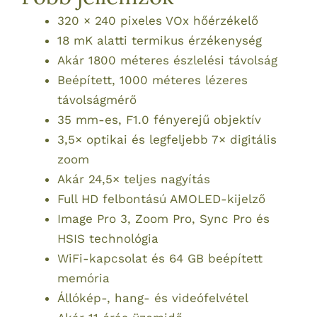
320 × 240 pixeles VOx hőérzékelő
18 mK alatti termikus érzékenység
Akár 1800 méteres észlelési távolság
Beépített, 1000 méteres lézeres
távolságmérő
35 mm-es, F1.0 fényerejű objektív
3,5× optikai és legfeljebb 7× digitális
zoom
Akár 24,5× teljes nagyítás
Full HD felbontású AMOLED-kijelző
Image Pro 3, Zoom Pro, Sync Pro és
HSIS technológia
WiFi-kapcsolat és 64 GB beépített
memória
Állókép-, hang- és videófelvétel