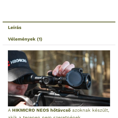
NEOS
NH25L
hőkamera
céltávcső
Leírás
–
320
Vélemények (1)
×
240
felbontás,
távolságmérővel
mennyiség
A
HIKMICRO NEOS hőtávcső
azoknak készült,
akik a terepen nem szeretnének