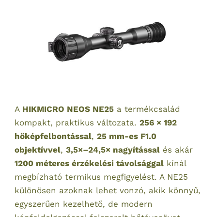
A
HIKMICRO NEOS NE25
a termékcsalád
kompakt, praktikus változata.
256 × 192
hőképfelbontással
,
25 mm-es F1.0
objektívvel
,
3,5×–24,5× nagyítással
és akár
1200 méteres érzékelési távolsággal
kínál
megbízható termikus megfigyelést. A NE25
különösen azoknak lehet vonzó, akik könnyű,
egyszerűen kezelhető, de modern