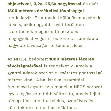
objektívvel
,
3,2×–25,6× nagyítással
és akár
1800 méteres érzékelési távolsággal
rendelkezik. Ez a modell különösen azoknak
ideális, akik nagyobb, nyílt területen
szeretnének megbízható hőképes
megfigyelést végezni, és fontos számukra a
nagyobb távolságon történő észlelés.
Az NH35L beépített
1000 méteres lézeres
távolságmérővel
is rendelkezik, amely a
gyártói adatok szerint ±1 méteres pontosságú
mérést kínál. A ballisztikai számítási
funkcióval együtt ez a modell a NEOS sorozat
egyik legösszetettebb változata, amely fejlett
támogatást adhat a felelős, szabályos és
körültekintő terepi használathoz.