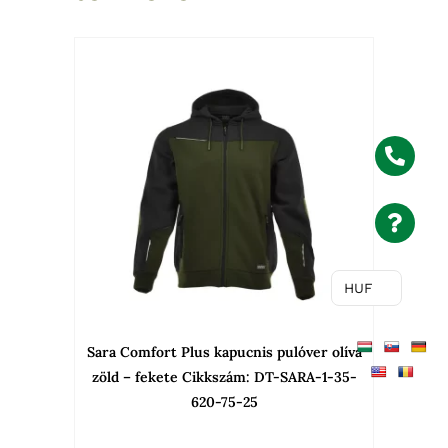
Ennek
a
termékne
több
variációja
van.
A
változato
a
HUF
termékold
választha
Sara Comfort Plus kapucnis pulóver olíva
ki
zöld – fekete Cikkszám: DT-SARA-1-35-
620-75-25