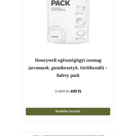
Honeywell egészségügyi csomag
(arcmaszk, gumikesztyű, törlőkendő) –
Safety pack
2 490
Ft
499
Ft
Kosárba teszem