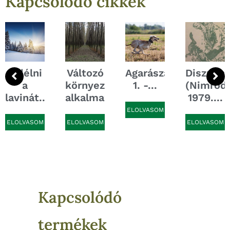
Kapcsolódó cikkek
Túlélni
Változó
Agarászat
Disznóha
...
a
környezet,
1. -...
(Nimród,
lavinát...
alkalmazkodó...
1979....
ELOLVASOM
ELOLVASOM
ELOLVASOM
ELOLVASOM
Kapcsolódó
termékek