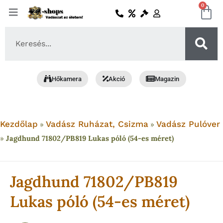
Skip
0
Ko
to
content
Search
...
Hőkamera
Akció
Magazin
Kezdőlap
Vadász Ruházat, Csizma
Vadász Pulóver
»
»
»
Jagdhund 71802/PB819 Lukas póló (54-es méret)
Jagdhund 71802/PB819
Lukas póló (54-es méret)