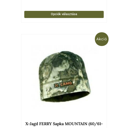
Opciók választása
Original
Current
Akció
price
price
was:
is:
8
6
700 Ft.
960 Ft.
X-Jagd FERRY Sapka MOUNTAIN (60/61-