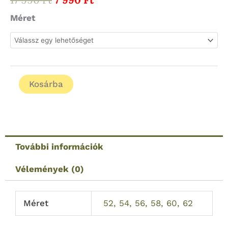
price
price
Jagdhund
Méret
was:
is:
71802/PB819
17
7
Lukas
990 Ft.
990 Ft.
póló
(54-
Kosárba
es
méret)
mennyiség
További információk
Vélemények (0)
Méret
52, 54, 56, 58, 60, 62