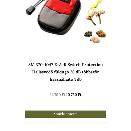
3M 370-1047 E-A-R Switch Protection
Hallásvédő füldugó 28 dB többször
használható 1 db
12 790
Ft
10 750
Ft
Kosárba teszem