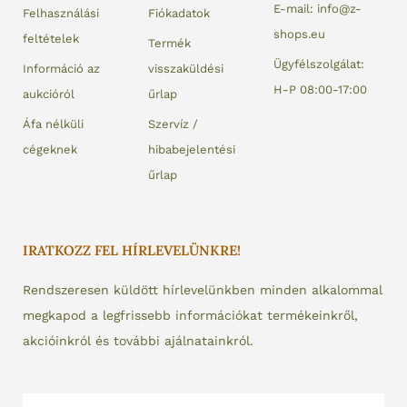
E-mail: info@z-
Felhasználási
Fiókadatok
shops.eu
feltételek
Termék
Ügyfélszolgálat:
Információ az
visszaküldési
H-P 08:00-17:00
aukcióról
űrlap
Áfa nélküli
Szervíz /
cégeknek
hibabejelentési
űrlap
IRATKOZZ FEL HÍRLEVELÜNKRE!
Rendszeresen küldött hírlevelünkben minden alkalommal
megkapod a legfrissebb információkat termékeinkről,
akcióinkról és további ajálnatainkról.
Email