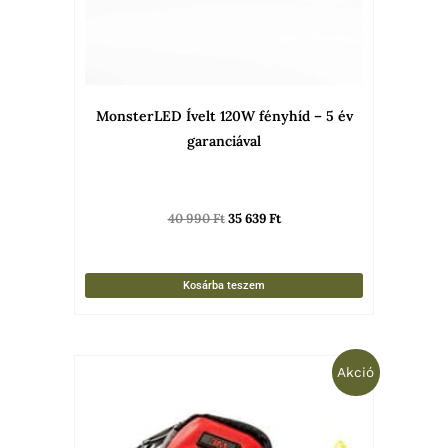
MonsterLED Ívelt 120W fényhíd – 5 év
garanciával
40 990
Ft
35 639
Ft
Kosárba teszem
Original
Current
Akció
price
price
was:
is:
12
10
790 Ft.
750 Ft.