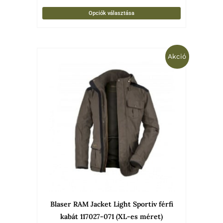
Opciók választása
Original
Current
Akció
price
price
was:
is:
200
178
990 Ft.
990 Ft.
Blaser RAM Jacket Light Sportiv férfi
kabát 117027-071 (XL-es méret)