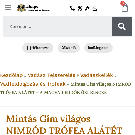
Skip
0
Ko
to
content
Search
...
Hőkamera
Akció
Magazin
Kezdőlap
Vadász Felszerelés
Vadászkellék
»
»
»
Vadfeldolgozás és trófeák
»
Mintás Gím világos NIMRÓD
TRÓFEA ALÁTÉT – A MAGYAR ERDŐK ŐSI KINCSE
Mintás Gím világos
NIMRÓD TRÓFEA ALÁTÉT