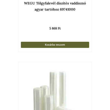
WEGU Tölgyfalevél díszítés vaddisznó
agyar tartóhoz 69741000
5 868
Ft
Kosárba teszem