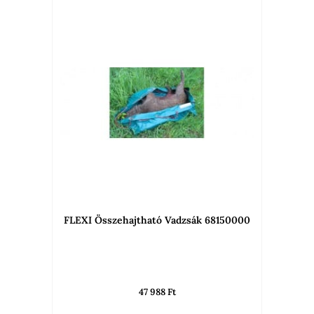
FLEXI Összehajtható Vadzsák­ 68150000
47 988
Ft