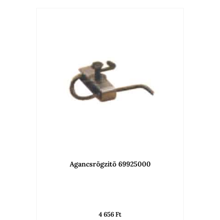
Agancsrögzitö 69925000
4 656
Ft