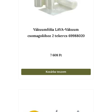
Vákuumfólia LAVA-Vákuum
csomagolóhoz 2 tekercs 69988020
7 608
Ft
Kosárba teszem