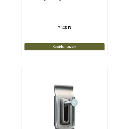
7 428
Ft
Kosárba teszem