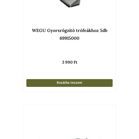
WEGU Gyorsrögzítö trófeákhoz 5db
69915000
3 990
Ft
Kosárba teszem