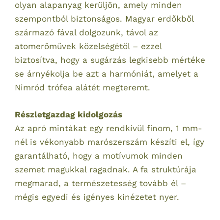
olyan alapanyag kerüljön, amely minden
szempontból biztonságos. Magyar erdőkből
származó fával dolgozunk, távol az
atomerőművek közelségétől – ezzel
biztosítva, hogy a sugárzás legkisebb mértéke
se árnyékolja be azt a harmóniát, amelyet a
Nimród trófea alátét megteremt.
Részletgazdag kidolgozás
Az apró mintákat egy rendkívül finom, 1 mm-
nél is vékonyabb marószerszám készíti el, így
garantálható, hogy a motívumok minden
szemet magukkal ragadnak. A fa struktúrája
megmarad, a természetesség tovább él –
mégis egyedi és igényes kinézetet nyer.