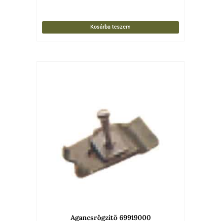
Kosárba teszem
Agancsrögzitö 69919000