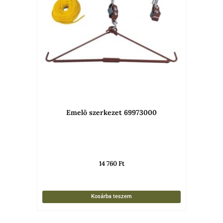
Emelö szerkezet 69973000
14 760
Ft
Kosárba teszem