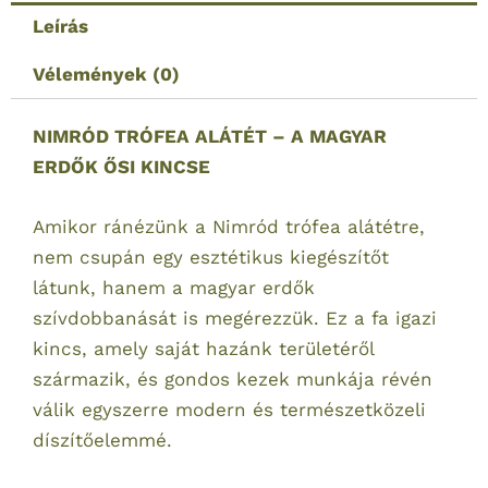
TRÓFEA
Leírás
ALÁTÉT
–
Vélemények (0)
A
MAGYAR
NIMRÓD TRÓFEA ALÁTÉT – A MAGYAR
ERDŐK
ERDŐK ŐSI KINCSE
ŐSI
KINCSE
Amikor ránézünk a Nimród trófea alátétre,
mennyiség
nem csupán egy esztétikus kiegészítőt
látunk, hanem a magyar erdők
szívdobbanását is megérezzük. Ez a fa igazi
kincs, amely saját hazánk területéről
származik, és gondos kezek munkája révén
válik egyszerre modern és természetközeli
díszítőelemmé.