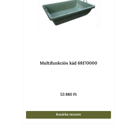
Multifunkciós kád 68170000
53 880
Ft
Kosárba teszem