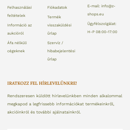
E-mail: info@z-
Felhasználási
Fiókadatok
shops.eu
feltételek
Termék
Ügyfélszolgálat:
Információ az
visszaküldési
H-P 08:00-17:00
aukcióról
űrlap
Áfa nélküli
Szervíz /
cégeknek
hibabejelentési
űrlap
IRATKOZZ FEL HÍRLEVELÜNKRE!
Rendszeresen küldött hírlevelünkben minden alkalommal
megkapod a legfrissebb információkat termékeinkről,
akcióinkról és további ajálnatainkról.