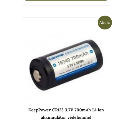
Original
Current
Akció
price
price
was:
is:
4
3
590 Ft.
290 Ft.
KeepPower CR123 3,7V 700mAh Li-ion
akkumulátor védelemmel