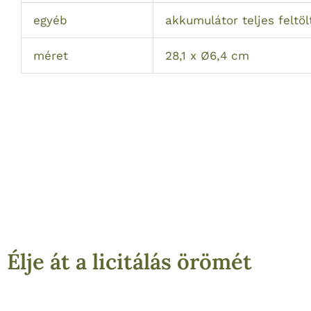
egyéb
akkumulátor teljes feltöl
méret
28,1 x Ø6,4 cm
Élje át a licitálás örömét