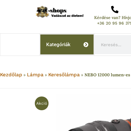
Skip
to
Kérdése van? Hívj
content
+36 20 95 96 37
Keresés
Kategóriák
Kezdőlap
Lámpa
Keresőlámpa
»
»
»
NEBO 12000 lumen-es 
Akció