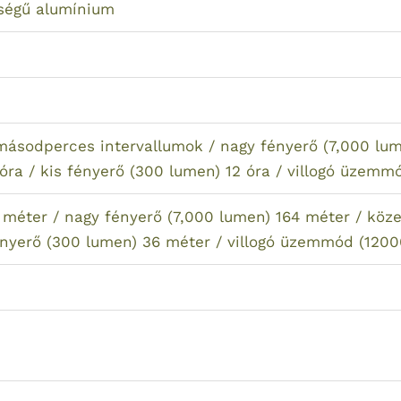
őségű alumínium
másodperces intervallumok / nagy fényerő (7,000 lum
óra / kis fényerő (300 lumen) 12 óra / villogó üzemm
 méter / nagy fényerő (7,000 lumen) 164 méter / köz
fényerő (300 lumen) 36 méter / villogó üzemmód (120