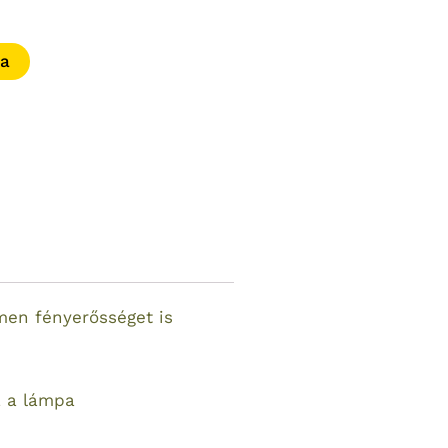
Current
rice
ba
s:
7
00 Ft.
men fényerősséget is
a a lámpa