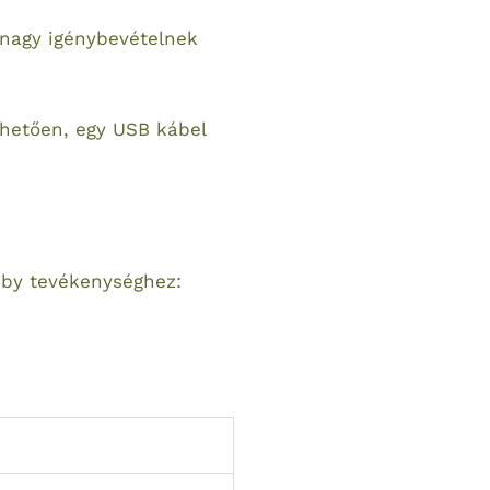
 nagy igénybevételnek
nhetően, egy USB kábel
bby tevékenységhez: