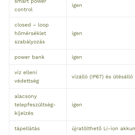
smart power
igen
control
closed – loop
hőmérséklet
igen
szabályozás
power bank
igen
víz elleni
vízálló (IP67) és ütésálló
védettség
alacsony
telepfeszültség-
igen
kijelzés
tápellátás
újratölthető Li-ion akk