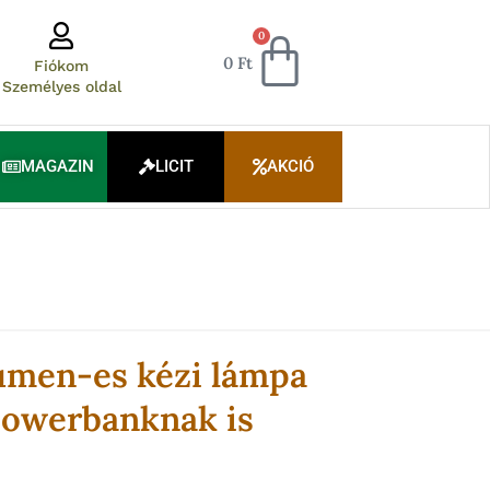
Kosár
0
0
Ft
Fiókom
Személyes oldal
MAGAZIN
LICIT
AKCIÓ
umen-es kézi lámpa
powerbanknak is