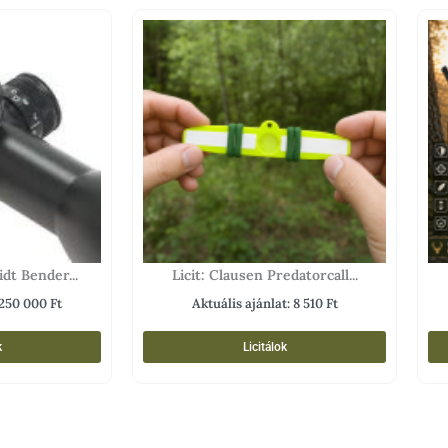
dt Bender...
Licit: Clausen Predatorcall...
250 000
Ft
Aktuális ajánlat:
8 510
Ft
k
Licitálok