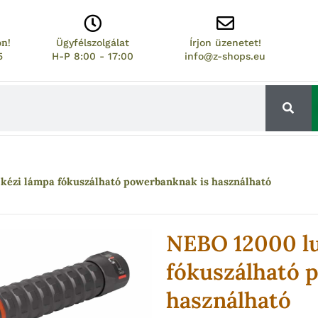
on!
Ügyfélszolgálat
Írjon üzenetet!
5
H-P 8:00 - 17:00
info@z-shops.eu
kézi lámpa fókuszálható powerbanknak is használható
NEBO 12000 l
fókuszálható 
használható