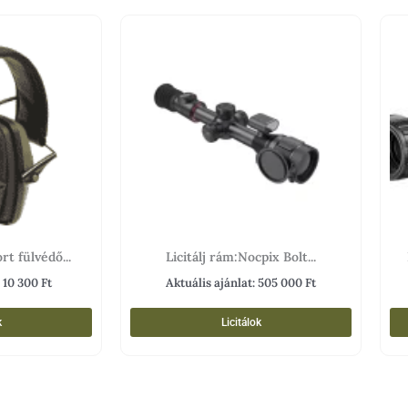
rt fülvédő...
Licitálj rám:Nocpix Bolt...
:
10 300
Ft
Aktuális ajánlat:
505 000
Ft
k
Licitálok