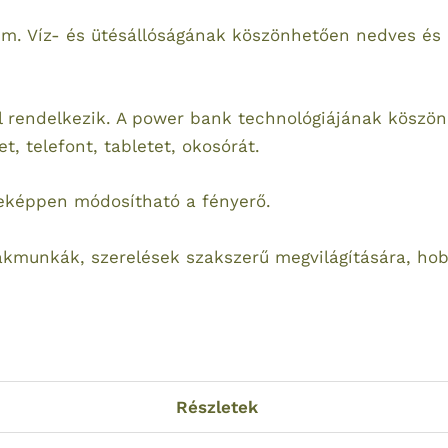
um. Víz- és ütésállóságának köszönhetően nedves és
al rendelkezik. A power bank technológiájának köszö
t, telefont, tabletet, okosórát.
eképpen módosítható a fényerő.
zakmunkák, szerelések szakszerű megvilágítására, ho
Részletek