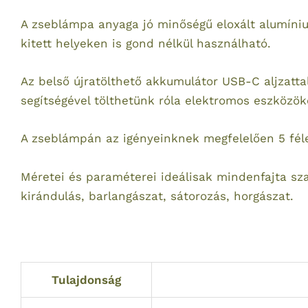
A zseblámpa anyaga jó minőségű eloxált alumíni
kitett helyeken is gond nélkül használható.
Az belső újratölthető akkumulátor USB-C aljzatt
segítségével tölthetünk róla elektromos eszközöke
A zseblámpán az igényeinknek megfelelően 5 fél
Méretei és paraméterei ideálisak mindenfajta s
kirándulás, barlangászat, sátorozás, horgászat.
Tulajdonság