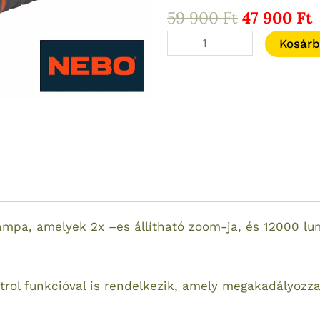
Original
59 900
Ft
47 900
Ft
price
p
NEBO
Kosár
was:
i
12000
59
4
lumen-
900 Ft.
9
es
kézi
lámpa
fókuszálható
powerbanknak
is
használható
mpa, amelyek 2x –es állítható zoom-ja, és 12000 lu
mennyiség
trol funkcióval is rendelkezik, amely megakadályozz