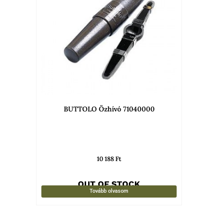
BUTTOLO Özhívó 71040000
10 188
Ft
OUT OF STOCK
Tovább olvasom