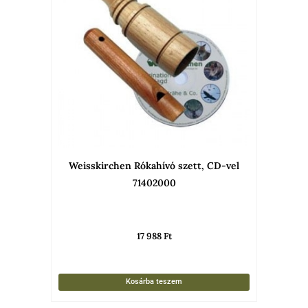
Weisskirchen Rókahívó szett, CD-vel
71402000
17 988
Ft
Kosárba teszem