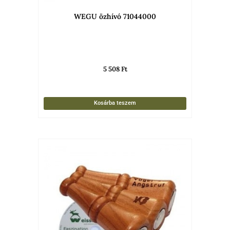
WEGU özhívó 71044000
5 508
Ft
Kosárba teszem