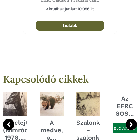
Licit: Clausen Predatorcall...
Aktuális ajánlat:
10 056
Ft
Licitálok
Kapcsolódó cikkek
Az
EFRC
SOS...
Őzselejtezés
A
Szalonkales
(Nimród,
medve,
-
ELOLVASOM
1978....
a...
szalonka...