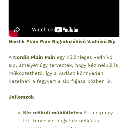
Nordik Plain Pain Ragadozóhívó Vadhívó Síp
A
Nordik Plain Pain
egy különleges vadhívó
síp, amelyet úgy terveztek, hogy kéz nélkül is
működtethető, így a vadász könnyedén
kezelheti a fegyvert a síp fújása közben is.
Jellemzők
Kéz nélküli működtetés:
Ez a síp úgy
lett tervezve, hogy kéz nélkül is