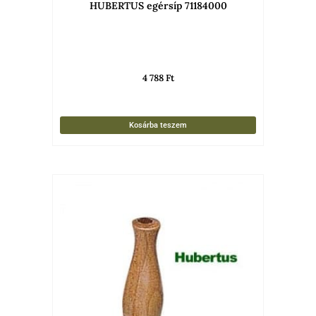
HUBERTUS egérsíp 71184000
4 788
Ft
Kosárba teszem