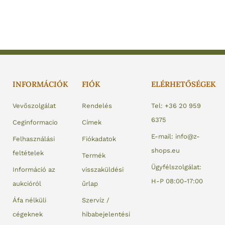
INFORMÁCIÓK
FIÓK
ELÉRHETŐSÉGEK
Vevőszolgálat
Rendelés
Tel: +36 20 959
6375
Ceginformacio
Címek
E-mail: info@z-
Felhasználási
Fiókadatok
shops.eu
feltételek
Termék
Ügyfélszolgálat:
Információ az
visszaküldési
H-P 08:00-17:00
aukcióról
űrlap
Áfa nélküli
Szervíz /
cégeknek
hibabejelentési