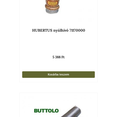
HUBERTUS nyúlhívó 71170000
5 388
Ft
Kosárba teszem