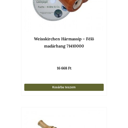
Weisskirchen Hármassíp – Félö
madárhang 71410000
16 668
Ft
Kosárba teszem