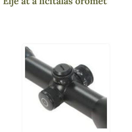
Élje át a licitálás örömét