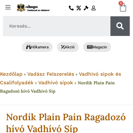
Skip
0
Ko
to
content
Search
...
Hőkamera
Akció
Magazin
Kezdőlap
Vadász Felszerelés
Vadhivó sipok és
»
»
Csalifolyadék
Vadhívó sípok
»
»
Nordik Plain Pain
Ragadozó hívó Vadhívó Síp
Nordik Plain Pain Ragadozó
hívó Vadhívó Síp