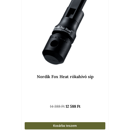
14
12
388 Ft.
588 Ft.
Nordik Fox Heat rókahívó síp
14 388
Ft
12 588
Ft
Kosárba teszem