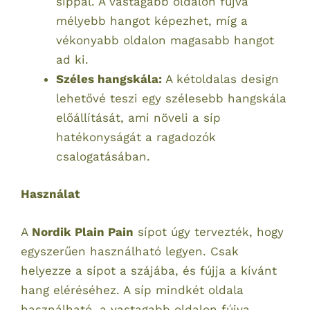
síppal. A vastagabb oldalon fújva
mélyebb hangot képezhet, míg a
vékonyabb oldalon magasabb hangot
ad ki.
Széles hangskála:
A kétoldalas design
lehetővé teszi egy szélesebb hangskála
előállítását, ami növeli a síp
hatékonyságát a ragadozók
csalogatásában.
Használat
A
Nordik Plain Pain
sípot úgy tervezték, hogy
egyszerűen használható legyen. Csak
helyezze a sípot a szájába, és fújja a kívánt
hang eléréséhez. A síp mindkét oldala
használható, a vastagabb oldalon fújva