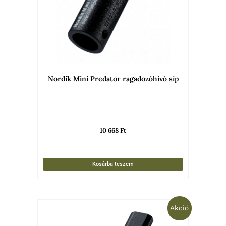
Nordik Mini Predator ragadozóhívó síp
10 668
Ft
Kosárba teszem
Original
Current
Akció
price
price
was:
is: