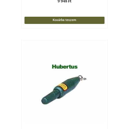
9 948
Ft
Kosárba teszem