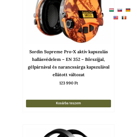
Sordin Supreme Pro-X aktív kapszulás
hallásvédelem – EN 352 – Bőrszíjjal,
gélpárnával és narancssárga kapszulával
ellátott változat
123 990
Ft
Kosárba teszem