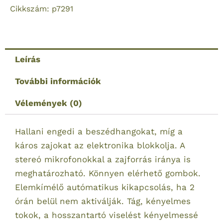
Cikkszám: p7291
Tac
37085000
mennyiség
Leírás
További információk
Vélemények (0)
Hallani engedi a beszédhangokat, míg a
káros zajokat az elektronika blokkolja. A
stereó mikrofonokkal a zajforrás iránya is
meghatározható. Könnyen elérhető gombok.
Elemkímélő autómatikus kikapcsolás, ha 2
órán belül nem aktiválják. Tág, kényelmes
tokok, a hosszantartó viselést kényelmessé