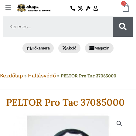
Skip
0
Ko
to
content
Search
...
Hőkamera
Akció
Magazin
Kezdőlap
Hallásvédő
»
»
PELTOR Pro Tac 37085000
PELTOR Pro Tac 37085000