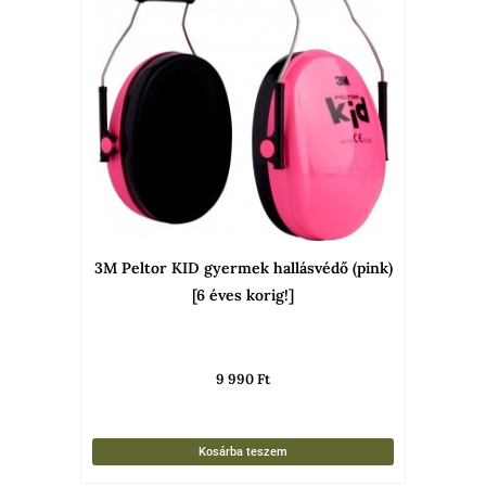
3M Peltor KID gyermek hallásvédő (pink)
[6 éves korig!]
9 990
Ft
Kosárba teszem