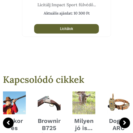
Licitálj:Impact Sport fülvédő...
Aktuális ajánlat:
10 300
Ft
Licitálok
Kapcsolódó cikkek
Akkor
Browning
Milyen
Dogtra
vés
és
B725
jó is...
ARC