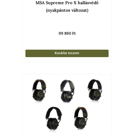
MSA Supreme Pro X hallásvédő
(nyakpántos változat)
99 890
Ft
Kosárba teszem