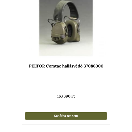
PELTOR Comtac hallásvédő 37086000
163 390
Ft
Kosárba teszem