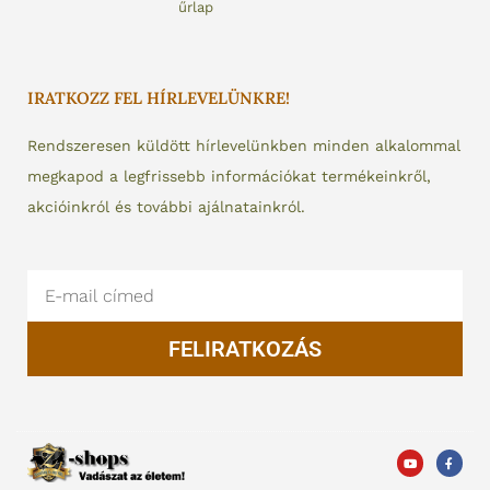
űrlap
IRATKOZZ FEL HÍRLEVELÜNKRE!
Rendszeresen küldött hírlevelünkben minden alkalommal
megkapod a legfrissebb információkat termékeinkről,
akcióinkról és további ajálnatainkról.
Email
FELIRATKOZÁS
Y
F
o
a
u
c
t
e