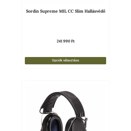
választha
Sordin Supreme MIL CC Slim Hallásvédő
ki
241 990
Ft
Opciók választása