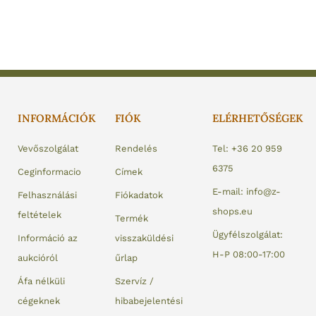
INFORMÁCIÓK
FIÓK
ELÉRHETŐSÉGEK
Vevőszolgálat
Rendelés
Tel: +36 20 959
6375
Ceginformacio
Címek
E-mail: info@z-
Felhasználási
Fiókadatok
shops.eu
feltételek
Termék
Ügyfélszolgálat:
Információ az
visszaküldési
H-P 08:00-17:00
aukcióról
űrlap
Áfa nélküli
Szervíz /
cégeknek
hibabejelentési