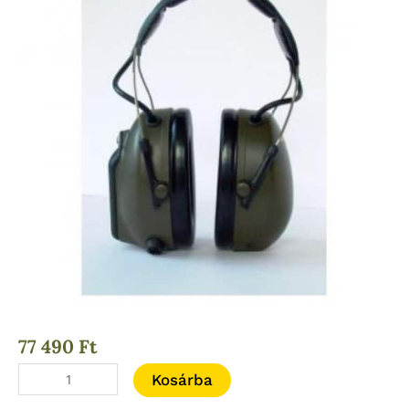
77 490
Ft
PELTOR
Kosárba
Pro