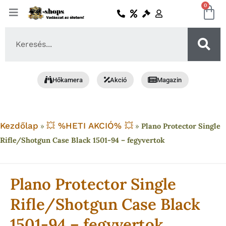
Skip
0
Ko
to
content
Search
...
Hőkamera
Akció
Magazin
Kezdőlap
💥 %HETI AKCIÓ% 💥
»
»
Plano Protector Single
Rifle/Shotgun Case Black 1501-94 – fegyvertok
Plano Protector Single
Rifle/Shotgun Case Black
1501-94 – fegyvertok