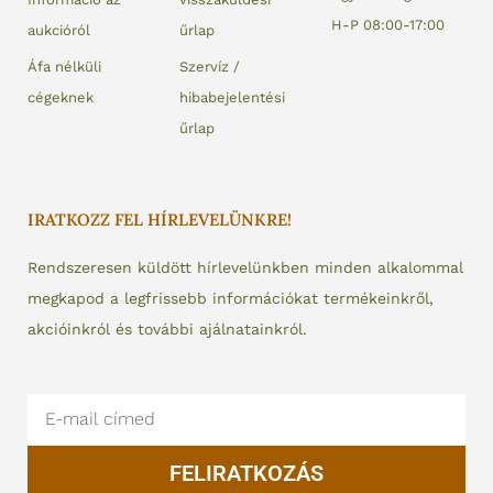
H-P 08:00-17:00
aukcióról
űrlap
Áfa nélküli
Szervíz /
cégeknek
hibabejelentési
űrlap
IRATKOZZ FEL HÍRLEVELÜNKRE!
Rendszeresen küldött hírlevelünkben minden alkalommal
megkapod a legfrissebb információkat termékeinkről,
akcióinkról és további ajálnatainkról.
Email
FELIRATKOZÁS