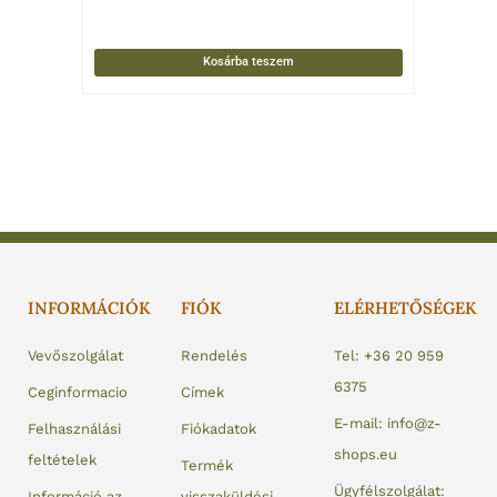
Kosárba teszem
INFORMÁCIÓK
FIÓK
ELÉRHETŐSÉGEK
Vevőszolgálat
Rendelés
Tel: +36 20 959
6375
Ceginformacio
Címek
E-mail: info@z-
Felhasználási
Fiókadatok
shops.eu
feltételek
Termék
Ügyfélszolgálat:
Információ az
visszaküldési