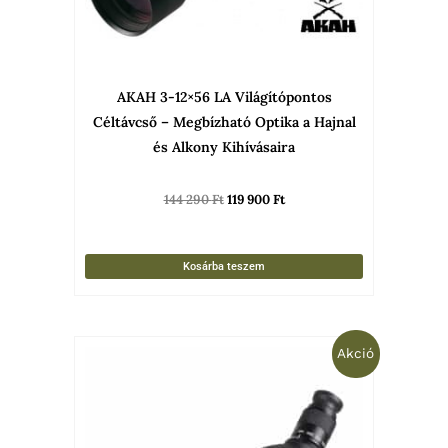
AKAH 3-12×56 LA Világítópontos
Céltávcső – Megbízható Optika a Hajnal
és Alkony Kihívásaira
144 290
Ft
119 900
Ft
Kosárba teszem
Original
Current
Akció
price
price
was:
is:
95
49
590 Ft.
990 Ft.