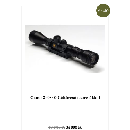
Original
Current
Akció
price
price
was:
is:
49
34
900 Ft.
990 Ft.
Gamo 3-9×40 Céltávcső szerelékkel
49 900
Ft
34 990
Ft