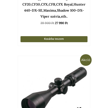
CF20,CF30,CFX,CFR,CFX Royal,Hunter
440-DX-SE,Maxima,Shadow 100-DX-
Viper széria,stb..
39 900
Ft
27 990
Ft
Kosárba teszem
Original
Current
Akció
price
price
was:
is:
144
119
290 Ft.
900 Ft.