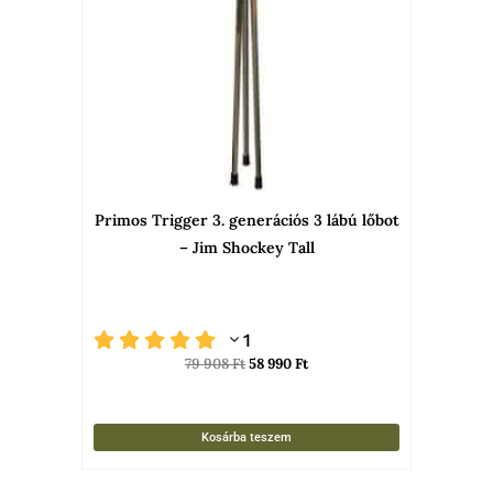
Primos Trigger 3. generációs 3 lábú lőbot
– Jim Shockey Tall
1
79 908
Ft
58 990
Ft
Kosárba teszem