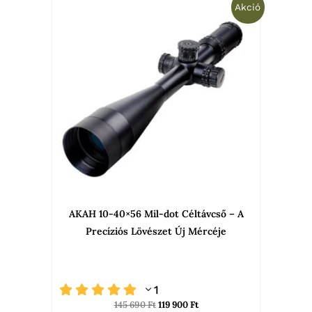
Original
Current
Akció
price
price
was:
is:
145
119
690 Ft.
900 Ft.
AKAH 10-40×56 Mil-dot Céltávcső – A
Precíziós Lövészet Új Mércéje
1
145 690
Ft
119 900
Ft