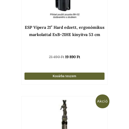
ESP Vipera 21″ Hard edzett, ergonómikus
markolattal ExB-21HE kinyitva 53 cm
21 490
Ft
19 890
Ft
Kosárba teszem
Original
Current
Akció
price
price
was:
is:
79
58
908 Ft.
990 Ft.