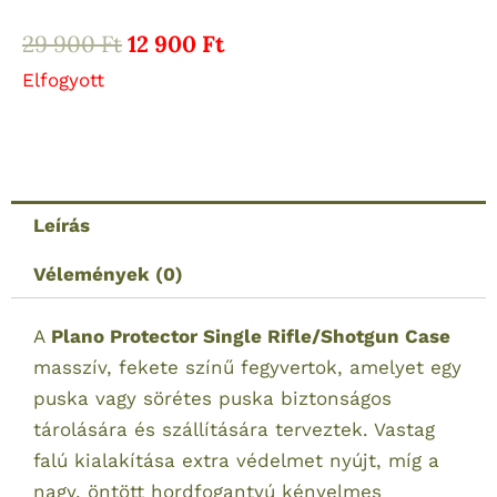
Original
Current
29 900
Ft
12 900
Ft
price
price
Elfogyott
was:
is:
29
12
900 Ft.
900 Ft.
Leírás
Vélemények (0)
A
Plano Protector Single Rifle/Shotgun Case
masszív, fekete színű fegyvertok, amelyet egy
puska vagy sörétes puska biztonságos
tárolására és szállítására terveztek. Vastag
falú kialakítása extra védelmet nyújt, míg a
nagy, öntött hordfogantyú kényelmes