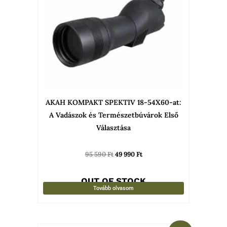
AKAH KOMPAKT SPEKTIV 18-54X60-at:
A Vadászok és Természetbúvárok Első
Választása
95 590
Ft
49 990
Ft
OUT OF STOCK
Tovább olvasom