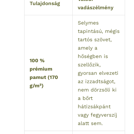
Tulajdonság
vadászélmény
Selymes
tapintású, mégis
tartós szövet,
amely a
hőségben is
100 %
szellőzik,
prémium
gyorsan elvezeti
pamut (170
az izzadtságot,
g/m²)
nem dörzsöli ki
a bőrt
hátizsákpánt
vagy fegyverszíj
alatt sem.