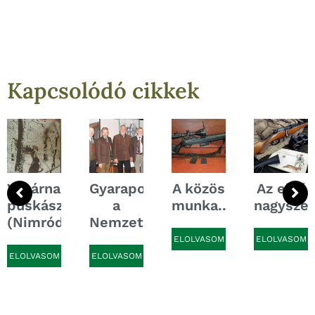
Kapcsolódó cikkek
Vasárnapi
Gyarapodik
A közös
Az első
ek
puskászat
a
munka...
nagysze
(Nimród,...
Nemzetközi...
ELOLVASOM
ELOLVASOM
ELOLVASOM
ELOLVASOM