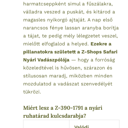
harmatcseppként simul a fűszálakra,
válladra veszed a puskát, és kitárod a
magasles nyikorgó ajtaját. A nap első
narancsos fénye lassan aranyba borítja
a tájat, te pedig mély lélegzetet veszel,
mielőtt elfoglalod a helyed.
Ezekre a
pillanatokra született a Z-Shops Safari
Nyári Vadászpólója
— hogy a forróság
közeledtével is hűvösen, szárazon és
stílusosan maradj, miközben minden
mozdulatod a vadászat szenvedélyét
tükrözi.
Miért lesz a Z-390-1791 a nyári
ruhatárad kulcsdarabja?
Valódi