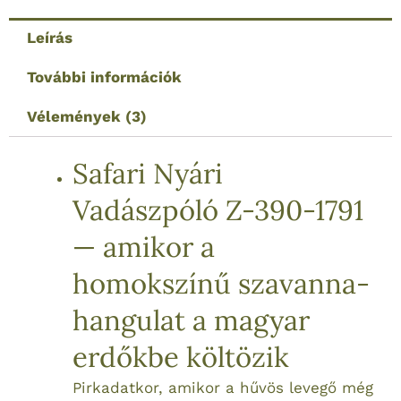
védelem-
100%
Leírás
Pamut
További információk
mennyiség
Vélemények (3)
Safari Nyári
Vadászpóló Z-390-1791
— amikor a
homokszínű szavanna-
hangulat a magyar
erdőkbe költözik
Pirkadatkor, amikor a hűvös levegő még