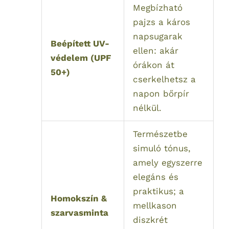
Megbízható
pajzs a káros
napsugarak
Beépített UV-
ellen: akár
védelem (UPF
órákon át
50+)
cserkelhetsz a
napon bőrpír
nélkül.
Természetbe
simuló tónus,
amely egyszerre
elegáns és
praktikus; a
Homokszín &
mellkason
szarvasminta
diszkrét