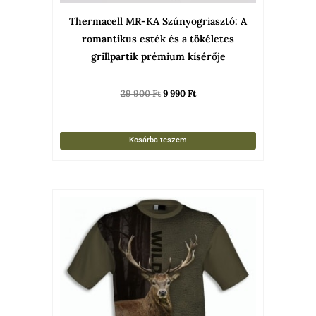
Thermacell MR-KA Szúnyogriasztó: A
romantikus esték és a tökéletes
grillpartik prémium kísérője
29 900
Ft
9 990
Ft
Kosárba teszem
Ennek
a
termékne
több
variációja
van.