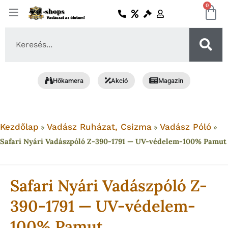
Skip
0
Ko
to
content
Search
...
Hőkamera
Akció
Magazin
Kezdőlap
Vadász Ruházat, Csizma
Vadász Póló
»
»
»
Safari Nyári Vadászpóló Z-390-1791 — UV-védelem-100% Pamut
Safari Nyári Vadászpóló Z-
390-1791 — UV-védelem-
100% Pamut