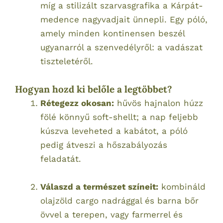
míg a stilizált szarvasgrafika a Kárpát-
medence nagyvadjait ünnepli. Egy póló,
amely minden kontinensen beszél
ugyanarról a szenvedélyről: a vadászat
tiszteletéről.
Hogyan hozd ki belőle a legtöbbet?
Rétegezz okosan:
hűvös hajnalon húzz
fölé könnyű soft-shellt; a nap feljebb
kúszva leveheted a kabátot, a póló
pedig átveszi a hőszabályozás
feladatát.
Válaszd a természet színeit:
kombináld
olajzöld cargo nadrággal és barna bőr
övvel a terepen, vagy farmerrel és