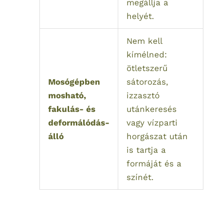
megállja a
helyét.
Nem kell
kímélned:
ötletszerű
Mosógépben
sátorozás,
mosható,
izzasztó
fakulás- és
utánkeresés
deformálódás-
vagy vízparti
álló
horgászat után
is tartja a
formáját és a
színét.