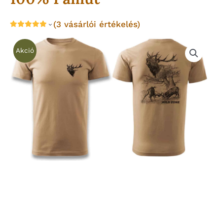
(
3
vásárlói értékelés)
Akció