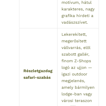
motívum, hátul
karakteres, nagy
grafika hirdeti a
vadászszívet.
Lekerekített,
megerősített
vállvarrás, elöl
szabott gallér,
finom Z-Shops
logó az ujjon —
Részletgazdag
igazi outdoor
safari-szabás
megjelenés,
amely bármilyen
lodge-ban vagy
városi teraszon