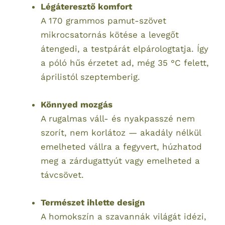
Légáteresztő komfort
A 170 grammos pamut-szövet
mikrocsatornás kötése a levegőt
átengedi, a testpárát elpárologtatja. Így
a póló hűs érzetet ad, még 35 °C felett,
áprilistól szeptemberig.
Könnyed mozgás
A rugalmas váll- és nyakpasszé nem
szorít, nem korlátoz — akadály nélkül
emelheted vállra a fegyvert, húzhatod
meg a zárdugattyút vagy emelheted a
távcsövet.
Természet ihlette design
A homokszín a szavannák világát idézi,