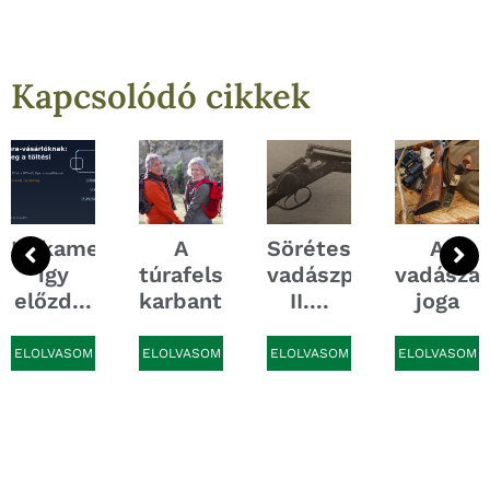
Kapcsolódó cikkek
Hőkamera‑vásárlóknak:
A
Sörétes
A
így
túrafelszerelés
vadászpuskák
vadászat
an...
előzd...
karbantartása...
II....
joga
ELOLVASOM
ELOLVASOM
ELOLVASOM
ELOLVASOM