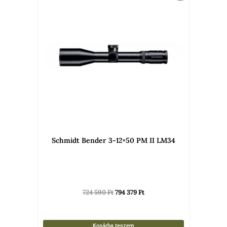
724
794
590 Ft.
379 Ft.
Schmidt Bender 3-12×50 PM II LM34
724 590
Ft
794 379
Ft
Kosárba teszem