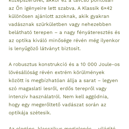
középszerűvel, akkor ez a távcső pontosan
az Ön igényeire lett szabva. A Klassik 6×42
különösen ajánlott azoknak, akik gyakran
vadásznak szürkületben vagy nehezebben
belátható terepen – a nagy fényáteresztés és
az optika kiváló minősége révén még ilyenkor
is lenyűgöző látványt biztosít.
A robusztus konstrukció és a 10 000 Joule-os
lövésállóság révén extrém körülmények
között is megbízhatóan állja a sarat – legyen
szó magaslati lesről, erdős terepről vagy
intenzív használatról. Nem kell aggódnia,
hogy egy megerőltető vadászat során az
optikája szétesik.
Az elegáns, klasszikus megjelenés – világító