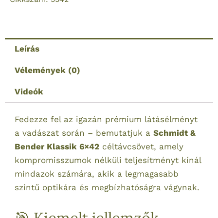
A4
irányzék
mennyiség
Leírás
Vélemények (0)
Videók
Fedezze fel az igazán prémium látásélményt
a vadászat során – bemutatjuk a
Schmidt &
Bender Klassik 6×42
céltávcsövet, amely
kompromisszumok nélküli teljesítményt kínál
mindazok számára, akik a legmagasabb
szintű optikára és megbízhatóságra vágynak.
🎯 Kiemelt jellemzők