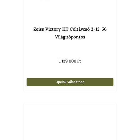
a
termékold
választha
Zeiss Victory HT Céltávcső 3-12×56
ki
Világítópontos
1 139 000
Ft
Opciók választása
Ennek
a
termékne
több