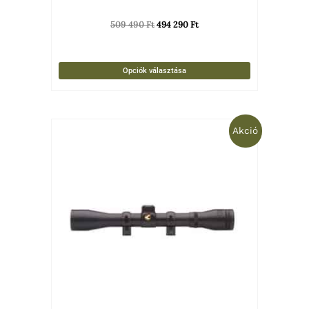
509 490
Ft
494 290
Ft
Opciók választása
Original
Current
Akció
price
price
was:
is:
24
22
990 Ft.
900 Ft.