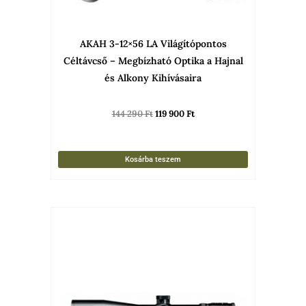
AKAH 3-12×56 LA Világítópontos
Céltávcső – Megbízható Optika a Hajnal
és Alkony Kihívásaira
144 290
Ft
119 900
Ft
Kosárba teszem