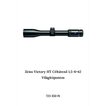
Ennek
a
termékne
több
variációja
van.
A
változato
a
termékold
választha
Zeiss Victory HT Céltávcső 1,5-6×42
ki
Világítópontos
723 350
Ft