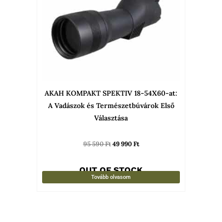
AKAH KOMPAKT SPEKTIV 18-54X60-at:
A Vadászok és Természetbúvárok Első
Választása
95 590
Ft
49 990
Ft
OUT OF STOCK
Tovább olvasom