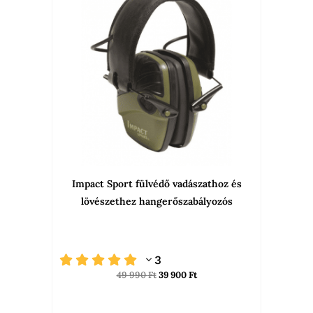
49
39
990 Ft.
900 Ft.
Impact Sport fülvédő vadászathoz és
lövészethez hangerőszabályozós
3
49 990
Ft
39 900
Ft