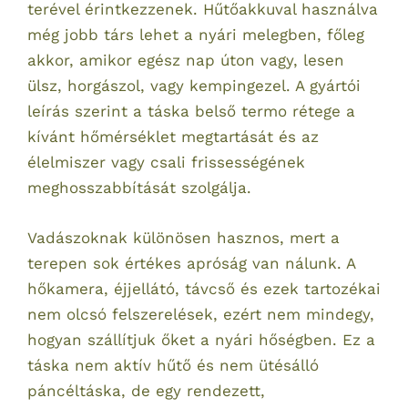
terével érintkezzenek. Hűtőakkuval használva
még jobb társ lehet a nyári melegben, főleg
akkor, amikor egész nap úton vagy, lesen
ülsz, horgászol, vagy kempingezel. A gyártói
leírás szerint a táska belső termo rétege a
kívánt hőmérséklet megtartását és az
élelmiszer vagy csali frissességének
meghosszabbítását szolgálja.
Vadászoknak különösen hasznos, mert a
terepen sok értékes apróság van nálunk. A
hőkamera, éjjellátó, távcső és ezek tartozékai
nem olcsó felszerelések, ezért nem mindegy,
hogyan szállítjuk őket a nyári hőségben. Ez a
táska nem aktív hűtő és nem ütésálló
páncéltáska, de egy rendezett,