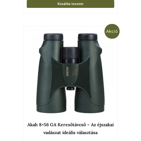
Kosárba teszem
Original
Current
Akció
price
price
was:
is:
99
79
900 Ft.
900 Ft.
Akah 8×56 GA Keresőtávcső – Az éjszakai
vadászat ideális választása