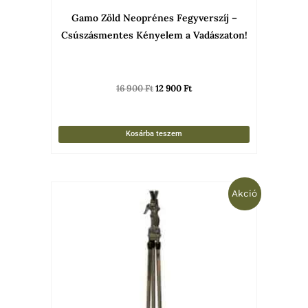
Gamo Zöld Neoprénes Fegyverszíj –
Csúszásmentes Kényelem a Vadászaton!
16 900
Ft
12 900
Ft
Kosárba teszem
Original
Current
Akció
price
price
was:
is:
79
58
908 Ft.
990 Ft.