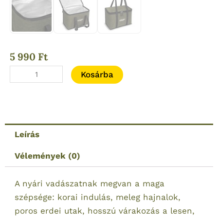
5 990
Ft
Vadász
Kosárba
WASABI
Coolbag
hűtőtáska
–
Leírás
21
L
Vélemények (0)
mennyiség
A nyári vadászatnak megvan a maga
szépsége: korai indulás, meleg hajnalok,
poros erdei utak, hosszú várakozás a lesen,