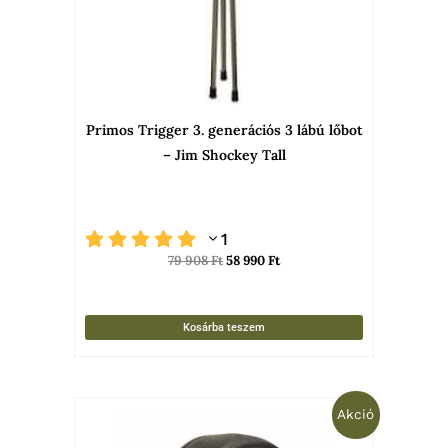
Primos Trigger 3. generációs 3 lábú lőbot
– Jim Shockey Tall
1
79 908
Ft
58 990
Ft
Kosárba teszem
Original
Current
Akció
price
price
was:
is: