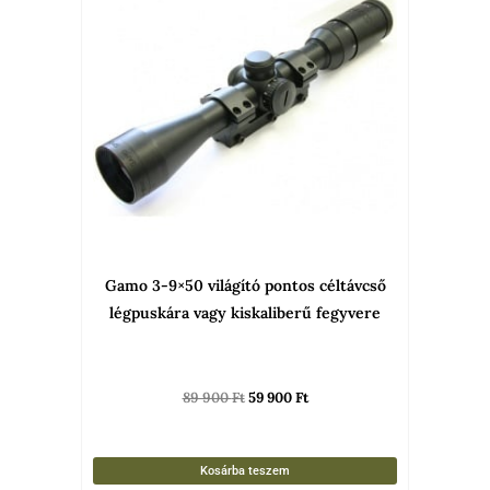
89
59
900 Ft.
900 Ft.
Gamo 3-9×50 világító pontos céltávcső
légpuskára vagy kiskaliberű fegyvere
89 900
Ft
59 900
Ft
Kosárba teszem