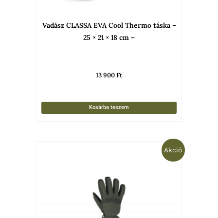
Vadász CLASSA EVA Cool Thermo táska –
25 × 21 × 18 cm –
13 900
Ft
Kosárba teszem
Ártartomány:
Ennek
Akció
2
990 Ft
a
-
termékne
3
990 Ft
több
variációja
van.