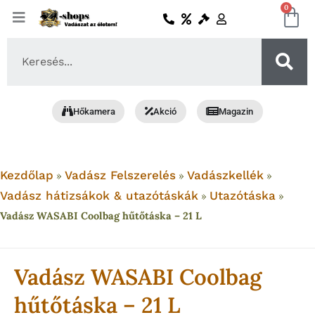
Skip
0
Ko
to
content
Search
...
Hőkamera
Akció
Magazin
Kezdőlap
Vadász Felszerelés
Vadászkellék
»
»
»
Vadász hátizsákok & utazótáskák
Utazótáska
»
»
Vadász WASABI Coolbag hűtőtáska – 21 L
Vadász WASABI Coolbag
hűtőtáska – 21 L