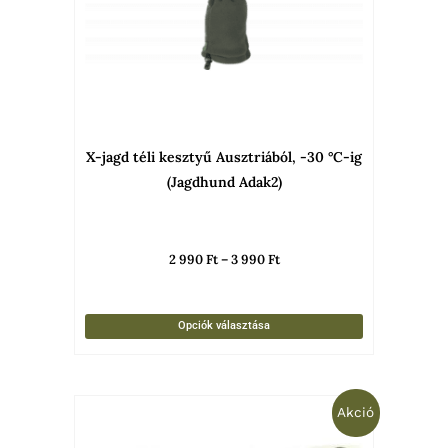
A
változato
a
termékold
választha
X-jagd téli kesztyű Ausztriából, -30 °C-ig
ki
(Jagdhund Adak2)
2 990
Ft
–
3 990
Ft
Opciók választása
Original
Current
Akció
price
price
was:
is: