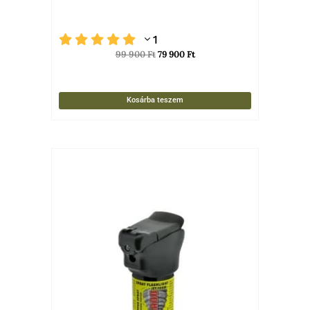
1
99 900
Ft
79 900
Ft
Kosárba teszem