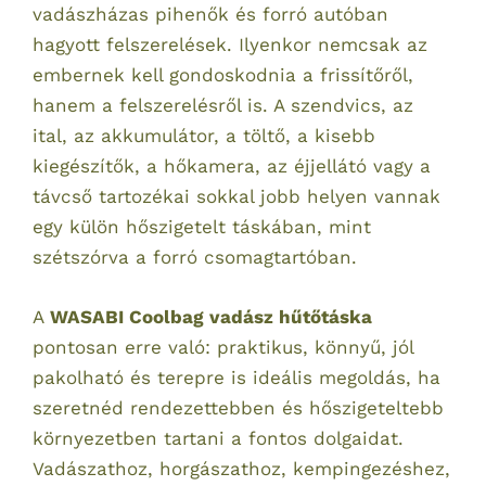
vadászházas pihenők és forró autóban
hagyott felszerelések. Ilyenkor nemcsak az
embernek kell gondoskodnia a frissítőről,
hanem a felszerelésről is. A szendvics, az
ital, az akkumulátor, a töltő, a kisebb
kiegészítők, a hőkamera, az éjjellátó vagy a
távcső tartozékai sokkal jobb helyen vannak
egy külön hőszigetelt táskában, mint
szétszórva a forró csomagtartóban.
A
WASABI Coolbag vadász hűtőtáska
pontosan erre való: praktikus, könnyű, jól
pakolható és terepre is ideális megoldás, ha
szeretnéd rendezettebben és hőszigeteltebb
környezetben tartani a fontos dolgaidat.
Vadászathoz, horgászathoz, kempingezéshez,