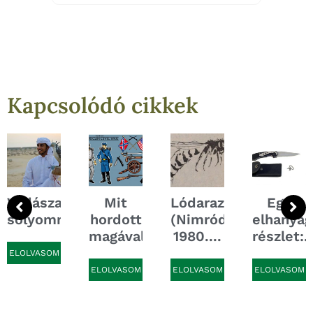
Kapcsolódó cikkek
ás
Vadászat
Mit
Lódarazsak
Egy
sólyommal
hordott
(Nimród,
elhanyag
magával...
1980....
részlet:..
ELOLVASOM
ELOLVASOM
ELOLVASOM
ELOLVASOM