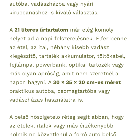
autóba, vadászházba vagy nyári
kiruccanáshoz is kiváló választás.
A
21 literes űrtartalom
már elég komoly
helyet ad a napi felszerelésnek. Elfér benne
az étel, az ital, néhány kisebb vadász
kiegészítő, tartalék akkumulátor, töltőkábel,
fejlámpa, powerbank, optikai tartozék vagy
más olyan apróság, amit nem szeretnél a
napon hagyni. A
30 × 35 × 20 cm-es méret
praktikus autóba, csomagtartóba vagy
vadászházas használatra is.
A belső hőszigetelő réteg segít abban, hogy
az ételek, italok vagy más érzékenyebb
holmik ne közvetlenül a forró autó belső