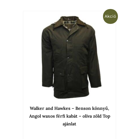
Original
Current
Ennek
Akció
price
price
was:
is:
a
39
29
termékne
900 Ft.
990 Ft.
több
variációja
van.
A
változato
a
termékold
választha
Walker and Hawkes – Benson könnyű,
ki
Angol waxos férfi kabát – olíva zöld Top
ajánlat