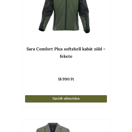
van.
A
változato
a
termékold
választha
Sara Comfort Plus softshell kabát zöld –
ki
fekete
18 990
Ft
Opciók választása
Ennek
a