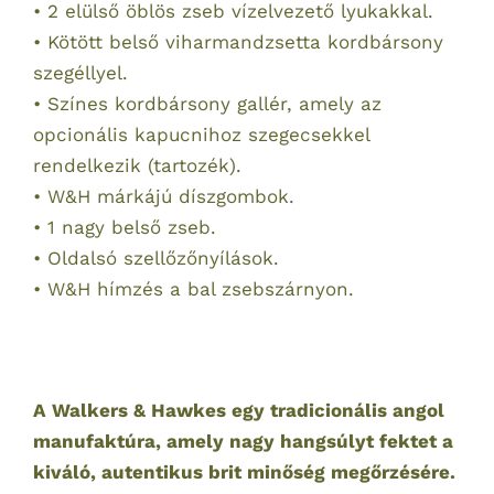
• 2 elülső öblös zseb vízelvezető lyukakkal.
• Kötött belső viharmandzsetta kordbársony
szegéllyel.
• Színes kordbársony gallér, amely az
opcionális kapucnihoz szegecsekkel
rendelkezik (tartozék).
• W&H márkájú díszgombok.
• 1 nagy belső zseb.
• Oldalsó szellőzőnyílások.
• W&H hímzés a bal zsebszárnyon.
A Walkers & Hawkes egy tradicionális angol
manufaktúra, amely nagy hangsúlyt fektet a
kiváló, autentikus brit minőség megőrzésére.