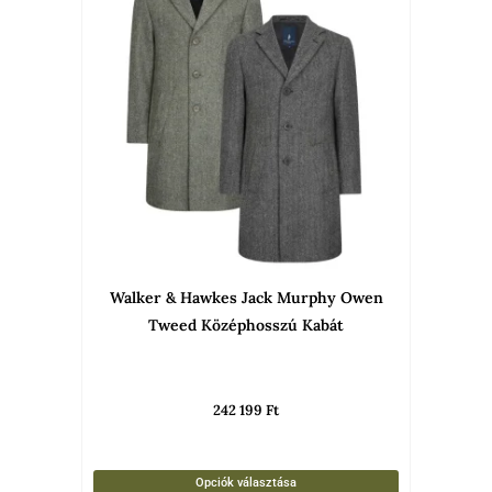
termékne
több
variációja
van.
A
változato
a
termékold
választha
Walker & Hawkes Jack Murphy Owen
ki
Tweed Középhosszú Kabát
242 199
Ft
Opciók választása