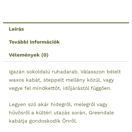
az
1-
ben
waxos
Leírás
férfi
További információk
kabát
-
Vélemények (0)
barna
mennyiség
Igazán sokoldalú ruhadarab. Válasszon bélelt
waxos kabát, steppelt mellény közül, vagy
vegye fel mindkettőt, időjárástól függően.
Legyen szó akár hidegről, melegről vagy
hűvösről a kültéri utazás során, Greendale
kabátja gondoskodik Önről.