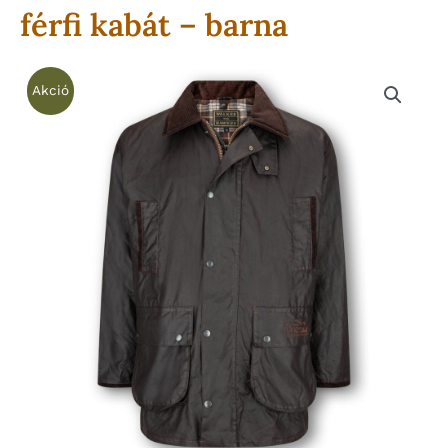
férfi kabát – barna
Akció