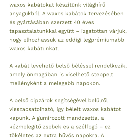
waxos kabátokat készítünk világhírű
anyagukból. A waxos kabátok tervezésében
és gyártásában szerzett 40 éves
tapasztalatunkkal együtt – izgatottan várjuk,
hogy elhozhassuk az eddigi legprémiumabb
waxos kabátunkat.
A kabát levehető belső béléssel rendelkezik,
amely önmagában is viselhető steppelt
mellényként a melegebb napokon.
A belső cipzárok segítségével belülről
visszacsatolható, így bélelt waxos kabátot
kapunk. A gumírozott mandzsetta, a
kézmelegítő zsebek és a szélfogó – ez
tökéletes az extra hűvös napokra. A