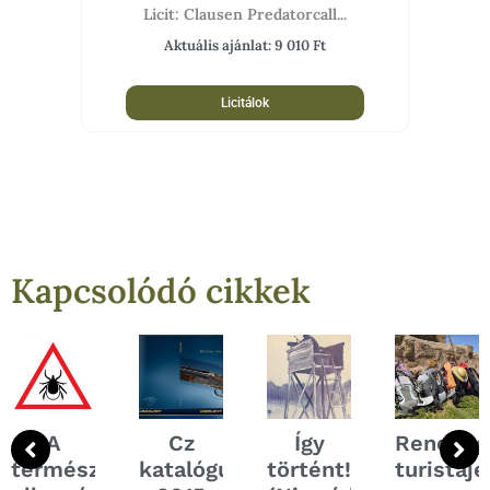
Licit: Clausen Predatorcall...
Aktuális ajánlat:
9 010
Ft
Licitálok
Kapcsolódó cikkek
A
Cz
Így
Rendhag
természetes
katalógus
történt!
turistaj