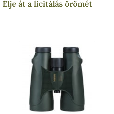
Élje át a licitálás örömét