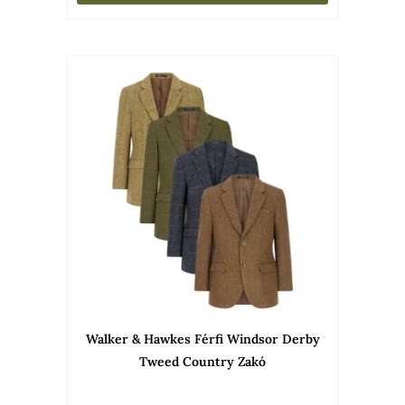
Ennek
a
termékne
több
variációja
van.
A
változato
a
termékold
választha
Walker & Hawkes Férfi Windsor Derby
ki
Tweed Country Zakó