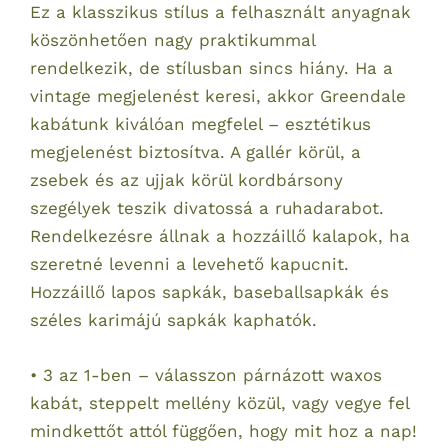
Ez a klasszikus stílus a felhasznált anyagnak
köszönhetően nagy praktikummal
rendelkezik, de stílusban sincs hiány. Ha a
vintage megjelenést keresi, akkor Greendale
kabátunk kiválóan megfelel – esztétikus
megjelenést biztosítva. A gallér körül, a
zsebek és az ujjak körül kordbársony
szegélyek teszik divatossá a ruhadarabot.
Rendelkezésre állnak a hozzáillő kalapok, ha
szeretné levenni a levehető kapucnit.
Hozzáillő lapos sapkák, baseballsapkák és
széles karimájú sapkák kaphatók.
• 3 az 1-ben – válasszon párnázott waxos
kabát, steppelt mellény közül, vagy vegye fel
mindkettőt attól függően, hogy mit hoz a nap!