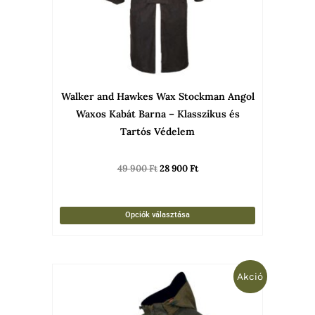
A
változato
a
termékold
választha
Walker and Hawkes Wax Stockman Angol
ki
Waxos Kabát Barna – Klasszikus és
Tartós Védelem
49 900
Ft
28 900
Ft
Opciók választása
Original
Current
Ennek
Akció
price
price
was:
is:
a
139
94
termékne
900 Ft.
900 Ft.