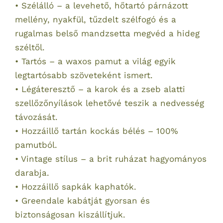
• Szélálló – a levehető, hőtartó párnázott
mellény, nyakfül, tűzdelt szélfogó és a
rugalmas belső mandzsetta megvéd a hideg
széltől.
• Tartós – a waxos pamut a világ egyik
legtartósabb szöveteként ismert.
• Légáteresztő – a karok és a zseb alatti
szellőzőnyílások lehetővé teszik a nedvesség
távozását.
• Hozzáillő tartán kockás bélés – 100%
pamutból.
• Vintage stílus – a brit ruházat hagyományos
darabja.
• Hozzáillő sapkák kaphatók.
• Greendale kabátját gyorsan és
biztonságosan kiszállítjuk.