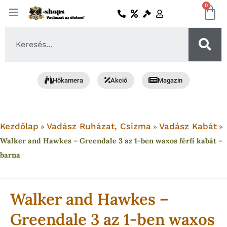
Skip
0
Ko
to
content
Search
...
Hőkamera
Akció
Magazin
Kezdőlap
Vadász Ruházat, Csizma
Vadász Kabát
»
»
»
Walker and Hawkes – Greendale 3 az 1-ben waxos férfi kabát –
barna
Walker and Hawkes –
Greendale 3 az 1-ben waxos