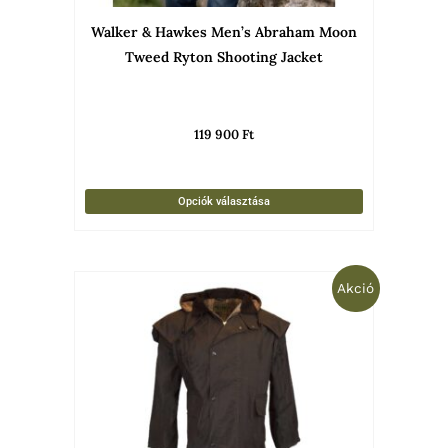
választha
Walker & Hawkes Men’s Abraham Moon
ki
Tweed Ryton Shooting Jacket
119 900
Ft
Opciók választása
Original
Current
Ennek
Akció
price
price
was:
is:
a
49
28
termékne
900 Ft.
900 Ft.
több
variációja
van.