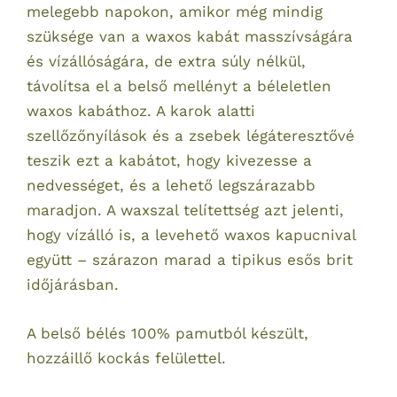
melegebb napokon, amikor még mindig
szüksége van a waxos kabát masszívságára
és vízállóságára, de extra súly nélkül,
távolítsa el a belső mellényt a béleletlen
waxos kabáthoz. A karok alatti
szellőzőnyílások és a zsebek légáteresztővé
teszik ezt a kabátot, hogy kivezesse a
nedvességet, és a lehető legszárazabb
maradjon. A waxszal telítettség azt jelenti,
hogy vízálló is, a levehető waxos kapucnival
együtt – szárazon marad a tipikus esős brit
időjárásban.
A belső bélés 100% pamutból készült,
hozzáillő kockás felülettel.