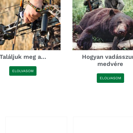
Találjuk meg a...
Hogyan vadásszu
medvére
ELOLVASOM
ELOLVASOM
nnek
Ennek
a