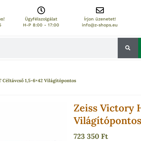
on!
Ügyfélszolgálat
Írjon üzenetet!
5
H-P 8:00 - 17:00
info@z-shops.eu
T Céltávcső 1,5-6×42 Világítópontos
Zeiss Victory 
Világítóponto
723 350
Ft