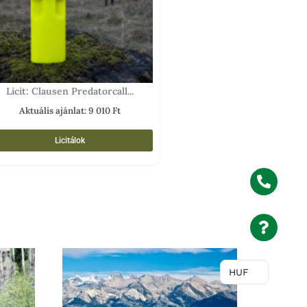
Licit: Clausen Predatorcall...
Aktuális ajánlat:
9 010
Ft
Licitálok
A k
HUF