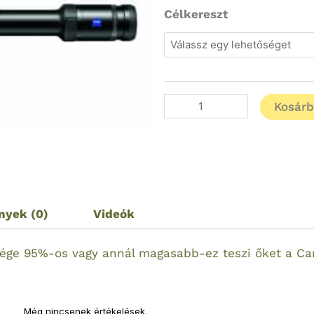
Zeiss
Célkereszt
Victory
HT
Céltávcső
1,5-
Kosár
6x42
Világítópontos
mennyiség
nyek (0)
Videók
ége 95%-os vagy annál magasabb-ez teszi őket a Car
Még nincsenek értékelések.