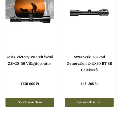
terméknek
t
több
t
variációja
v
van.
v
A
A
változatok
v
a
a
termékoldalon
t
Zeiss Victory V8 Céltávcső
Swarovski Z6i 2nd
választhatók
v
2.8–20×56 Világítópontos
Generation 2-12×50 BT SR
ki
k
Céltávcső
1 679 000
Ft
1 121 268
Ft
Opciók választása
Opciók választása