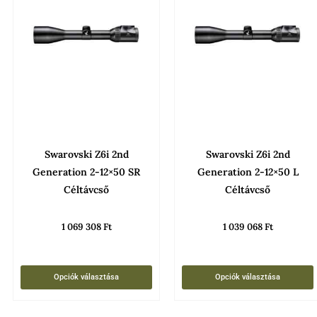
erméknek
terméknek
öbb
több
ariációja
variációja
an.
van.
A
áltozatok
változatok
a
ermékoldalon
termékoldalon
Swarovski Z6i 2nd
Swarovski Z6i 2nd
álaszthatók
választhatók
Generation 2-12×50 SR
Generation 2-12×50 L
i
ki
Céltávcső
Céltávcső
1 069 308
Ft
1 039 068
Ft
Opciók választása
Opciók választása