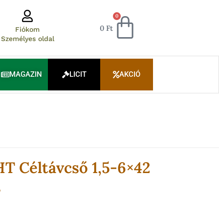
Kosár
0
0
Ft
Fiókom
Személyes oldal
MAGAZIN
LICIT
AKCIÓ
HT Céltávcső 1,5-6×42
s