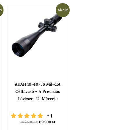
t
Original
Current
ó
Akció
price
price
was:
is:
145
119
690 Ft.
900 Ft.
AKAH 10-40×56 Mil-dot
Céltávcső – A Precíziós
Lövészet Új Mércéje
1
145 690
Ft
119 900
Ft