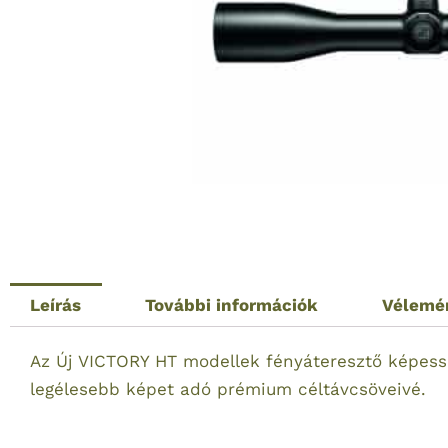
Leírás
További információk
Vélemé
Az Új VICTORY HT modellek fényáteresztő képess
legélesebb képet adó prémium céltávcsöveivé.