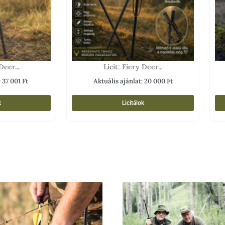
Deer...
Licit: Fiery Deer...
:
37 001
Ft
Aktuális ajánlat:
20 000
Ft
k
Licitálok