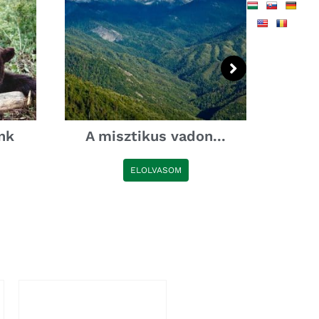
nk
A misztikus vadon...
ELOLVASOM
Ennek
Ennek
a
a