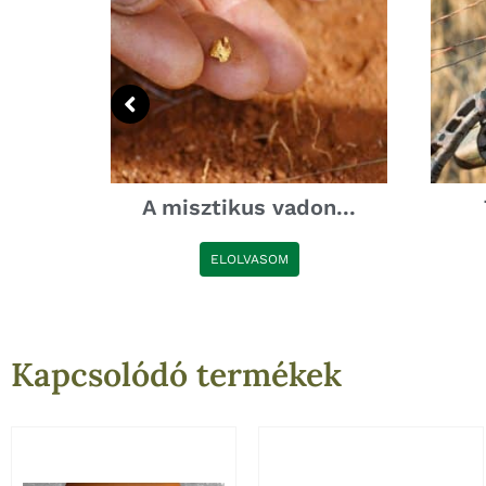
a: A...
A misztikus vadon...
ELOLVASOM
Kapcsolódó termékek
Ennek
E
a
a