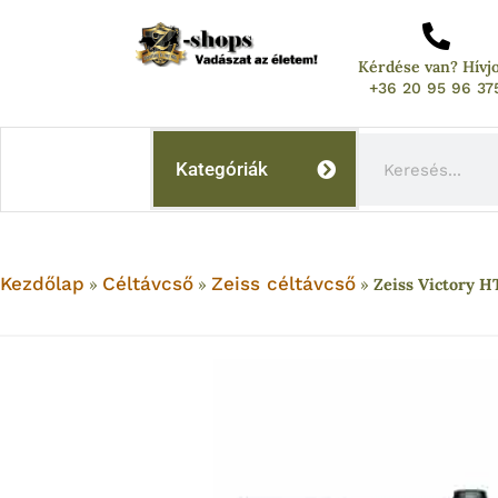
Skip
to
Kérdése van? Hívj
content
+36 20 95 96 37
Keresés
Kategóriák
Kezdőlap
Céltávcső
Zeiss céltávcső
»
»
»
Zeiss Victory H