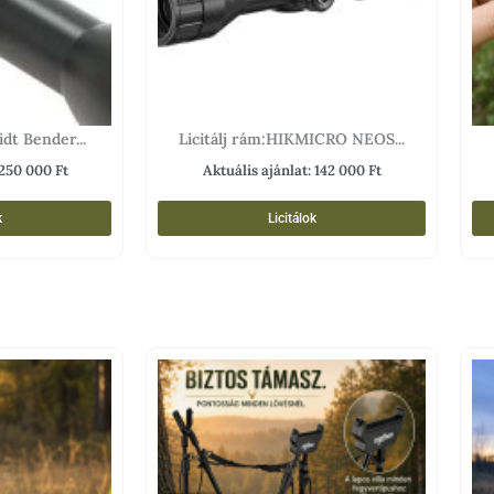
dt Bender...
Licitálj rám:HIKMICRO NEOS...
250 000
Ft
Aktuális ajánlat:
142 000
Ft
k
Licitálok