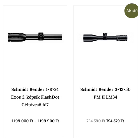
Ártartomány:
Original
Curren
Ennek
Akció
1
price
price
199
was:
is:
a
000 Ft
724
794
terméknek
-
590 Ft.
379 Ft.
1
több
199
900 Ft
variációja
van.
A
változatok
a
termékoldalon
Schmidt Bender 1-8×24
Schmidt Bender 3-12×50
választhatók
Exos 2. képsík FlashDot
PM II LM34
ki
Céltávcső fd7
1 199 000
Ft
–
1 199 900
Ft
724 590
Ft
794 379
Ft