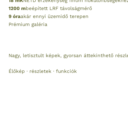
18 mK
NETD érzékenység finom hőkülönbségekhe
1200 m
beépített LRF távolságmérő
9 óra
akár ennyi üzemidő terepen
Prémium galéria
Nagy, letisztult képek, gyorsan áttekinthető részl
Élőkép · részletek · funkciók