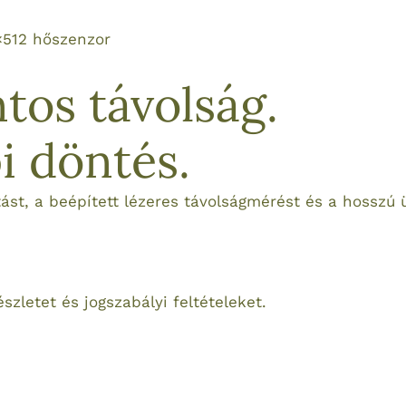
×512 hőszenzor
tos távolság.
i döntés.
st, a beépített lézeres távolságmérést és a hosszú ü
észletet és jogszabályi feltételeket.