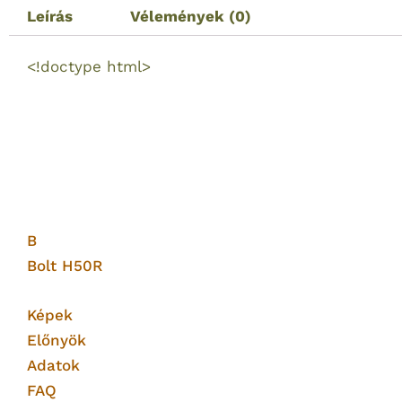
Leírás
Vélemények (0)
<!doctype html>
B
Bolt H50R
Képek
Előnyök
Adatok
FAQ