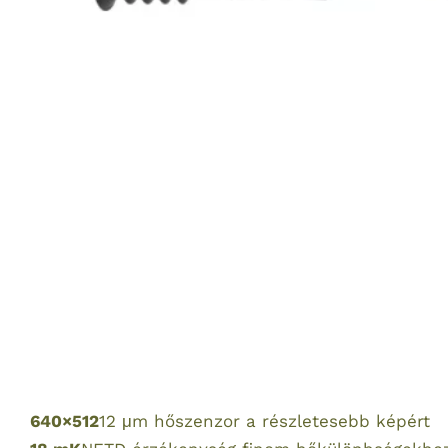
640×512
12 μm hőszenzor a részletesebb képért