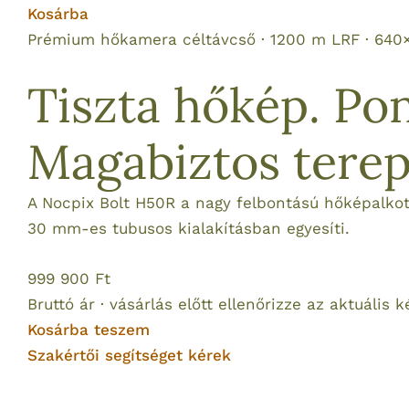
Kosárba
Prémium hőkamera céltávcső · 1200 m LRF · 640
Tiszta hőkép. Pon
Magabiztos terep
A Nocpix Bolt H50R a nagy felbontású hőképalkotá
30 mm-es tubusos kialakításban egyesíti.
999 900 Ft
Bruttó ár · vásárlás előtt ellenőrizze az aktuális k
Kosárba teszem
Szakértői segítséget kérek