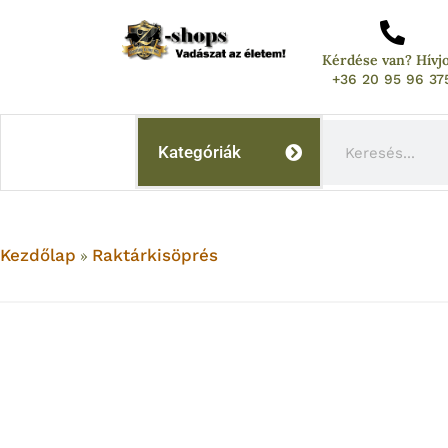
Skip
to
Kérdése van? Hívj
content
+36 20 95 96 37
Keresés
Kategóriák
Kezdőlap
Raktárkisöprés
»