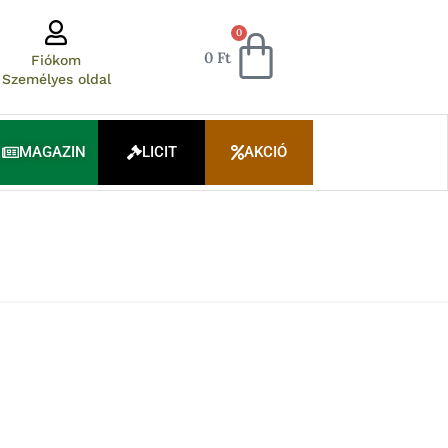
Kosár
0
0
Ft
Fiókom
Személyes oldal
MAGAZIN
LICIT
AKCIÓ