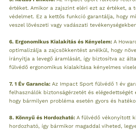
értéket. Amikor a zajszint eléri ezt az értéket, 
védelmet. Ez a kettős funkció garantálja, hogy 
veszel lövészeti vagy vadászati tevékenységekbe
6. Ergonomikus Kialakítás és Kényelem:
A Howard 
optimalizálja a zajcsökkentést anélkül, hogy növ
irányítja a levegő áramlását, így biztosítva az á
fülvédő ergonomikus kialakítása kényelmes visele
7. 1 Év Garancia:
Az Impact Sport fülvédő 1 év gar
felhasználók biztonságérzetét és elégedettségét 
hogy bármilyen probléma esetén gyors és hatéko
8. Könnyű és Hordozható:
A fülvédő vékonyított k
hordozható, így bármikor magaddal viheted, legye