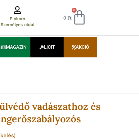
Kosár
0
0
Ft
Fiókom
Személyes oldal
MAGAZIN
LICIT
AKCIÓ
fülvédő vadászathoz és
angerőszabályozós
kelés)