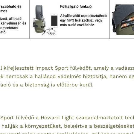
kifejlesztett Impact Sport fülvédőt, amely a vadásza
tok nemcsak a hallásod védelmét biztosítja, hanem e
ció és a biztonság is előtérbe kerül.
Sport fülvédő a Howard Light szabadalmaztatott tech
 hallják a környezetüket, beleértve a beszélgetéseke