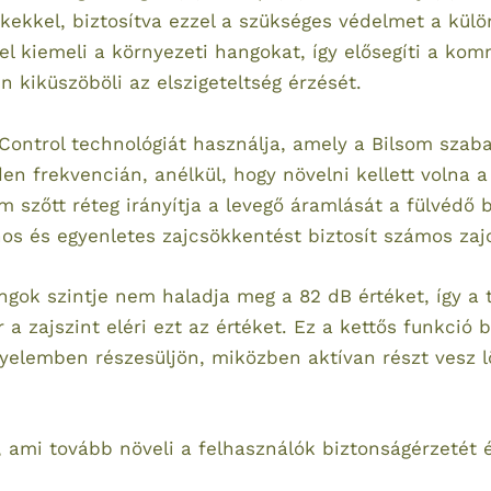
ékekkel, biztosítva ezzel a szükséges védelmet a külö
vel kiemeli a környezeti hangokat, így elősegíti a ko
 kiküszöböli az elszigeteltség érzését.
Control technológiát használja, amely a Bilsom szab
en frekvencián, anélkül, hogy növelni kellett volna 
 szőtt réteg irányítja a levegő áramlását a fülvédő b
nos és egyenletes zajcsökkentést biztosít számos zaj
angok szintje nem haladja meg a 82 dB értéket, így a 
 zajszint eléri ezt az értéket. Ez a kettős funkció bi
elemben részesüljön, miközben aktívan részt vesz lö
e, ami tovább növeli a felhasználók biztonságérzetét 