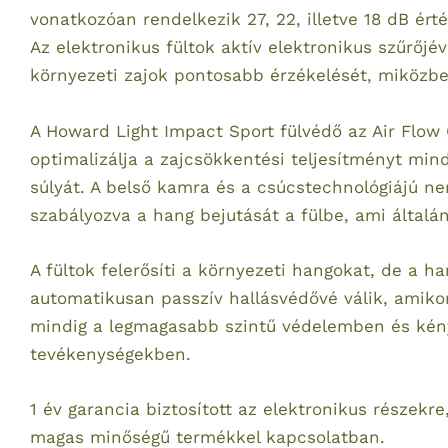
vonatkozóan rendelkezik 27, 22, illetve 18 dB ért
Az elektronikus fültok aktív elektronikus szűrőjé
környezeti zajok pontosabb érzékelését, miközben
A Howard Light Impact Sport fülvédő az Air Flow 
optimalizálja a zajcsökkentési teljesítményt mind
súlyát. A belső kamra és a csúcstechnológiájú nem
szabályozva a hang bejutását a fülbe, ami általá
A fültok felerősíti a környezeti hangokat, de a h
automatikusan passzív hallásvédővé válik, amikor a
mindig a legmagasabb szintű védelemben és kény
tevékenységekben.
1 év garancia biztosított az elektronikus részekr
magas minőségű termékkel kapcsolatban.