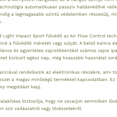
a technológia automatikusan passzív hallásvédővé válik
mindig a legmagasabb szintű védelemben részesülj, m
n.
Light Impact Sport fülvédő az Air Flow Control tech
elné a fülvédők méretét vagy súlyát. A belső kamra é
ltalános és egyenletes zajcsökkentést számos zajos ip
tet biztosít egész nap, még hosszabb használat sorá
anciával rendelkezik az elektronikus részekre, ami t
ezzel a magas minőségű termékkel kapcsolatban. Ez a
ny megoldást kapj.
ialakítása biztosítja, hogy ne zavarjon semmiben lö
n szó vadászatról vagy lövészetekről.