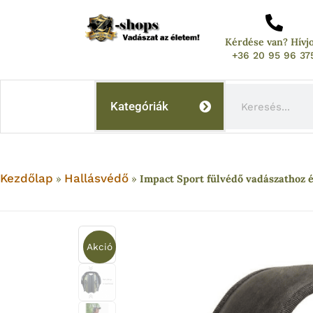
Skip
to
Kérdése van? Hívj
content
+36 20 95 96 37
Keresés
Kategóriák
Kezdőlap
Hallásvédő
»
»
Impact Sport fülvédő vadászathoz 
Akció