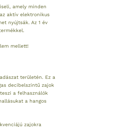
viseli, amely minden
az aktív elektronikus
et nyújtsák. Az 1 év
 termékkel.
lem mellett!
vadászat területén. Ez a
as decibelszintű zajok
teszi a felhasználók
 hallásukat a hangos
ekvenciájú zajokra