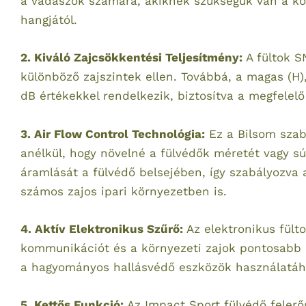
a vadászok számára, akiknek szükségük van a kö
hangjától.
2. Kiváló Zajcsökkentési Teljesítmény:
A fültok S
különböző zajszintek ellen. Továbbá, a magas (H),
dB értékekkel rendelkezik, biztosítva a megfele
3. Air Flow Control Technológia:
Ez a Bilsom szab
anélkül, hogy növelné a fülvédők méretét vagy súl
áramlását a fülvédő belsejében, így szabályozva a
számos zajos ipari környezetben is.
4. Aktív Elektronikus Szűrő:
Az elektronikus fülto
kommunikációt és a környezeti zajok pontosabb ér
a hagyományos hallásvédő eszközök használatáh
5. Kettős Funkció:
Az Impact Sport fülvédő felerő