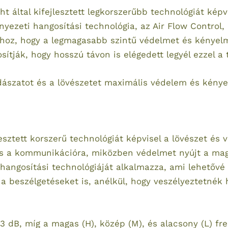
t által kifejlesztett legkorszerűbb technológiát kép
nyezeti hangosítási technológia, az Air Flow Control, 
hhoz, hogy a legmagasabb szintű védelmet és kényelm
sítják, hogy hosszú távon is elégedett legyél ezzel a
adászatot és a lövészetet maximális védelem és kénye
esztett korszerű technológiát képvisel a lövészet és 
a és a kommunikációra, miközben védelmet nyújt a mag
 hangosítási technológiáját alkalmazza, ami lehetővé 
 a beszélgetéseket is, anélkül, hogy veszélyeztetnék
3 dB, míg a magas (H), közép (M), és alacsony (L) fr