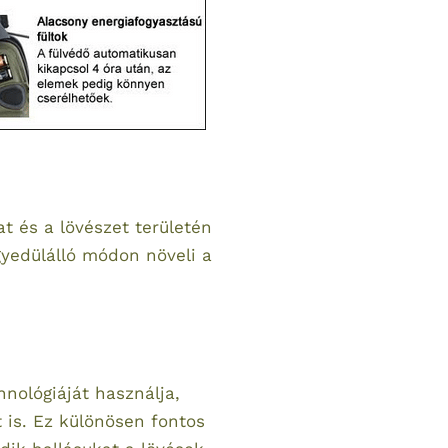
t és a lövészet területén
gyedülálló módon növeli a
nológiáját használja,
t is. Ez különösen fontos