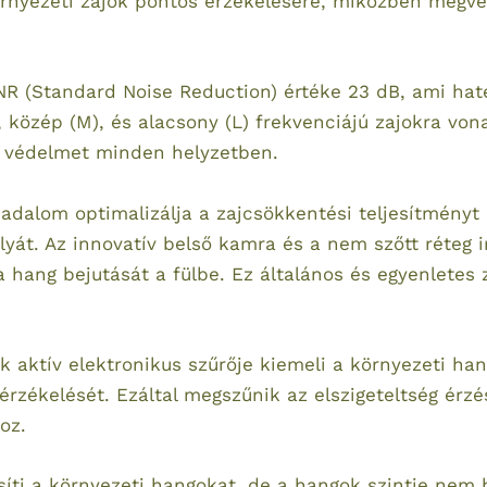
rnyezeti zajok pontos érzékelésére, miközben megvéd
NR (Standard Noise Reduction) értéke 23 dB, ami hat
 közép (M), és alacsony (L) frekvenciájú zajokra vona
lő védelmet minden helyzetben.
adalom optimalizálja a zajcsökkentési teljesítményt
yát. Az innovatív belső kamra és a nem szőtt réteg i
 hang bejutását a fülbe. Ez általános és egyenletes 
k aktív elektronikus szűrője kiemeli a környezeti hang
zékelését. Ezáltal megszűnik az elszigeteltség érzé
oz.
síti a környezeti hangokat, de a hangok szintje nem