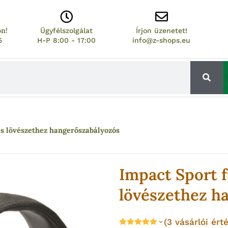
on!
Ügyfélszolgálat
Írjon üzenetet!
5
H-P 8:00 - 17:00
info@z-shops.eu
és lövészethez hangerőszabályozós
Impact Sport 
lövészethez h
(
3
vásárlói érté