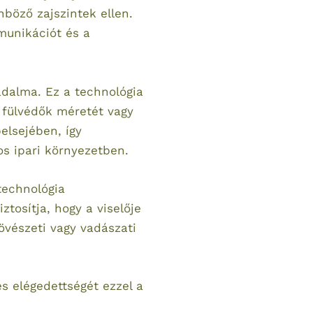
nböző zajszintek ellen.
mmunikációt és a
adalma. Ez a technológia
a fülvédők méretét vagy
elsejében, így
os ipari környezetben.
technológia
ztosítja, hogy a viselője
vészeti vagy vadászati
és elégedettségét ezzel a