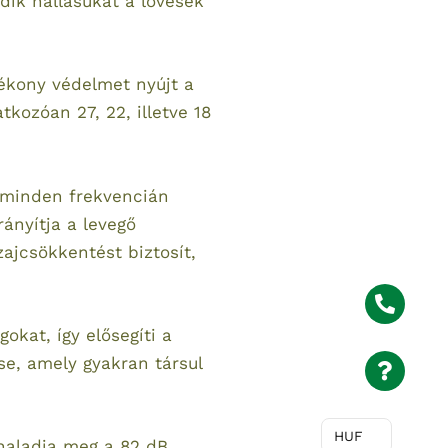
ik hallásukat a lövések
ékony védelmet nyújt a
tkozóan 27, 22, illetve 18
 minden frekvencián
rányítja a levegő
zajcsökkentést biztosít,
okat, így elősegíti a
se, amely gyakran társul
HUF
 haladja meg a 82 dB